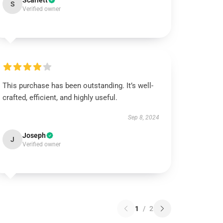
Scarlett
S
Verified owner
This purchase has been outstanding. It’s well-
crafted, efficient, and highly useful.
Sep 8, 2024
Joseph
J
Verified owner
1
/
2