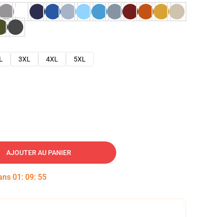
L
3XL
4XL
5XL
AJOUTER AU PANIER
dans
01
:
09
:
54