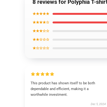
8 reviews for Polyphia T-shi
★★★★★
★★★★☆
★★★☆☆
★★☆☆☆
★☆☆☆☆
This product has shown itself to be both
dependable and efficient, making it a
worthwhile investment.
Dec 5, 2024