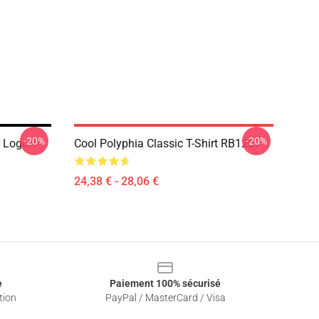
-20%
-20%
r Logo T-
Cool Polyphia Classic T-Shirt RB1207
24,38 € - 28,06 €
e
Paiement 100% sécurisé
tion
PayPal / MasterCard / Visa