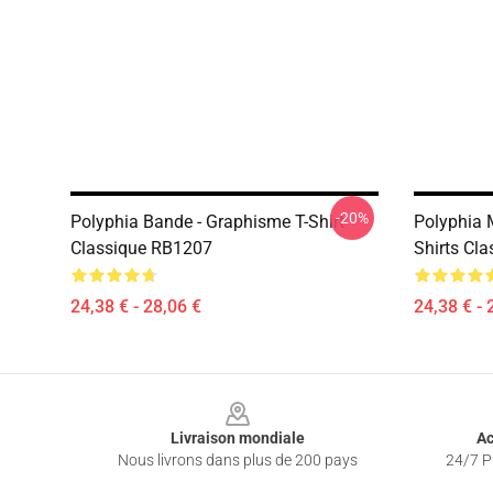
-20%
Polyphia Bande - Graphisme T-Shirt
Polyphia 
Classique RB1207
Shirts Cla
24,38 € - 28,06 €
24,38 € - 
Footer
Livraison mondiale
Ac
Nous livrons dans plus de 200 pays
24/7 Pr