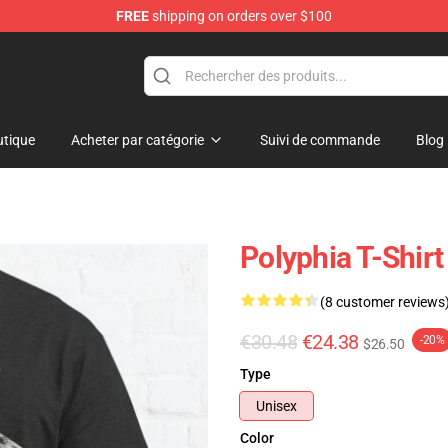
FREE
shipping on orders over $100
tique
Acheter par catégorie
Suivi de commande
Blog
Polyphia T-Shir
(8 customer reviews
€30.48
€24.38
-20%
$26.50
Type
Unisex
Color