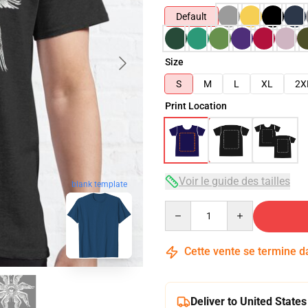
Default
Size
S
M
L
XL
2X
Print Location
Voir le guide des tailles
blank template
Quantity
Cette vente se termine 
Deliver to United States