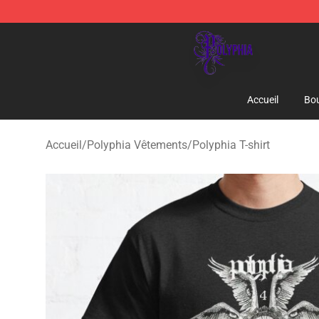
Polyphia Shop - Official Polyphia Merchandise Store
Accueil
Bou
Accueil
/
Polyphia Vêtements
/
Polyphia T-shirt