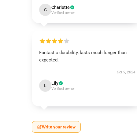
Charlotte
C
Verified owner
Fantastic durability, lasts much longer than
expected.
Oct 9, 2024
Lily
L
Verified owner
Write your review