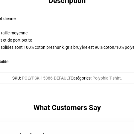
Description
otidienne
 taille moyenne
 et de port petite
rs solides sont 100% coton preshunk, gris bruyère est 90% coton/10% poly
ilité
SKU
:
POLYPSK-15386-DEFAULT
Catégories
:
Polyphia T-shirt
,
What Customers Say