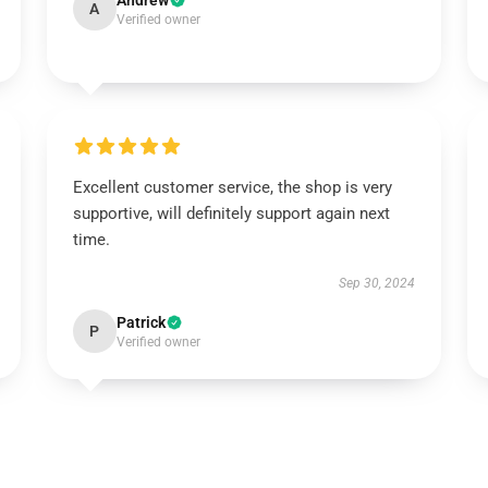
Andrew
A
Verified owner
Excellent customer service, the shop is very
supportive, will definitely support again next
time.
Sep 30, 2024
Patrick
P
Verified owner