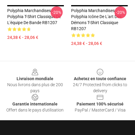
Polyphia Marchandises
Polyphia Marchandises
-20%
-20%
Polyphia T-Shirt Classique De
Polyphia Icône De L'art Des
L'équipe De Bande RB1207
Démons T-Shirt Classique
RB1207
24,38 € - 28,06 €
24,38 € - 28,06 €
Footer
Livraison mondiale
Achetez en toute confiance
Nous livrons dans plus de 200
24/7 Protected from clicks to
pays
delivery
Garantie internationale
Paiement 100% sécurisé
Offert dans le pays d'utilisation
PayPal / MasterCard / Visa