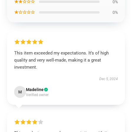
★★☆☆☆
0%
★☆☆☆☆
0%
This item exceeded my expectations. It’s of high
quality and very well-made, making it a great
investment.
Dec 5, 2024
Madeline
M
Verified owner