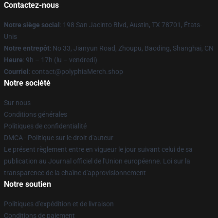
Contactez-nous
Notre siège social
: 198 San Jacinto Blvd, Austin, TX 78701, États-
Unis
Notre entrepôt
: No 33, Jianyun Road, Zhoupu, Baoding, Shanghai, CN
Heure
: 9h – 17h (lu – vendredi)
Courriel
: contact@polyphiaMerch.shop
Notre société
Sur nous
Conditions générales
Politiques de confidentialité
DMCA - Politique sur le droit d'auteur
Le présent règlement entre en vigueur le jour suivant celui de sa
publication au Journal officiel de l'Union européenne. Loi sur la
transparence de la chaîne d'approvisionnement
Notre soutien
Politiques d'expédition et de livraison
Conditions de paiement