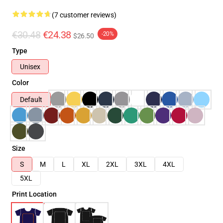
(7 customer reviews)
€30.48
€24.38
-20%
$26.50
Type
Unisex
Color
Default
Size
S
M
L
XL
2XL
3XL
4XL
5XL
Print Location