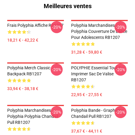
Meilleures ventes
Frais Polyphia Affiche RB1207
Polyphia Marchandises
-20%
-20%
Polyphia Couverture De Lance
Pour Adolescents RB1207
18,21 € - 42,22 €
31,28 € - 59,80 €
Polyphia Merch Classic
POLYPHIE Essential Tout Sur
-20%
-20%
Backpack RB1207
Imprimer Sac De Valise
RB1207
33,94 € - 38,18 €
22,95 € - 27,55 €
Polyphia Marchandises
Polyphia Bande - Graphisme
-20%
-20%
Polyphia Polyphia Chandail
Chandail Pull RB1207
Pull RB1207
37,67 € - 44,11 €