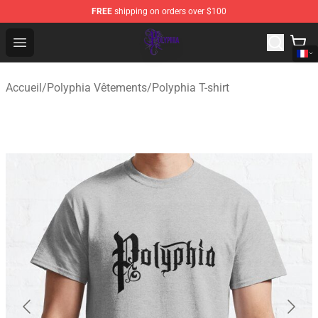
FREE
shipping on orders over $100
Polyphia Shop - Official Polyphia Merchandise Store
Open menu
Accueil
/
Polyphia Vêtements
/
Polyphia T-shirt