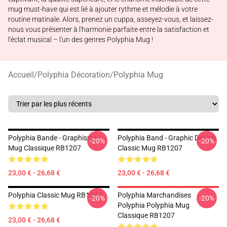
mug must-have qui est lié à ajouter rythme et mélodie à votre
routine matinale. Alors, prenez un cuppa, asseyez-vous, et laissez-
nous vous présenter à l'harmonie parfaite entre la satisfaction et
l'éclat musical – l'un des genres Polyphia Mug !
Accueil
/
Polyphia Décoration
/
Polyphia Mug
Polyphia Bande - Graphisme
Polyphia Band - Graphic Design
-20%
-20%
Mug Classique RB1207
Classic Mug RB1207
23,00 € - 26,68 €
23,00 € - 26,68 €
Polyphia Classic Mug RB1207
Polyphia Marchandises
-20%
-20%
Polyphia Polyphia Mug
Classique RB1207
23,00 € - 26,68 €