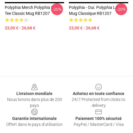
Polyphia Merch Polyphia Logo
Polyphia - Oui. Polyphia Logo
-20%
-20%
Tee Classic Mug RB1207
Mug Classique RB1207
23,00 € - 26,68 €
23,00 € - 26,68 €
Footer
Livraison mondiale
Achetez en toute confiance
Nous livrons dans plus de 200
24/7 Protected from clicks to
pays
delivery
Garantie internationale
Paiement 100% sécurisé
Offert dans le pays d'utilisation
PayPal / MasterCard / Visa