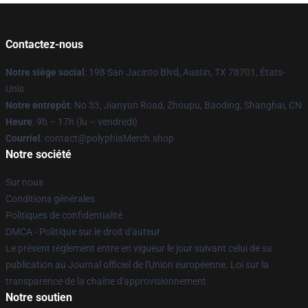
Contactez-nous
Notre siège social
: 198 San Jacinto Blvd, Austin, TX 78701, États-
Unis
Notre entrepôt
: No 33, Jianyun Road, Zhoupu, Baoding, Shanghai, CN
Heure
: 9h – 17h (lu – vendredi)
Courriel
: contact@polyphiaMerch.shop
Notre société
Sur nous
Conditions générales
Politiques de confidentialité
DMCA - Politique sur le droit d'auteur
Le présent règlement entre en vigueur le jour suivant celui de sa
publication au Journal officiel de l'Union européenne. Loi sur la
transparence de la chaîne d'approvisionnement
Notre soutien