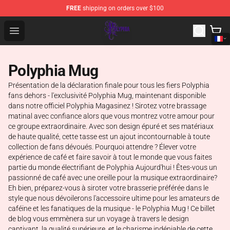
FREE
shipping on orders over $100
Polyphia Shop - Official Polyphia Merchandise Store
Open menu
Polyphia Mug
Présentation de la déclaration finale pour tous les fiers Polyphia
fans dehors - l'exclusivité Polyphia Mug, maintenant disponible
dans notre officiel Polyphia Magasinez ! Sirotez votre brassage
matinal avec confiance alors que vous montrez votre amour pour
ce groupe extraordinaire. Avec son design épuré et ses matériaux
de haute qualité, cette tasse est un ajout incontournable à toute
collection de fans dévoués. Pourquoi attendre ? Élever votre
expérience de café et faire savoir à tout le monde que vous faites
partie du monde électrifiant de Polyphia Aujourd'hui ! Êtes-vous un
passionné de café avec une oreille pour la musique extraordinaire?
Eh bien, préparez-vous à siroter votre brasserie préférée dans le
style que nous dévoilerons l'accessoire ultime pour les amateurs de
caféine et les fanatiques de la musique - le Polyphia Mug ! Ce billet
de blog vous emmènera sur un voyage à travers le design
captivant, la qualité supérieure, et le charisme indéniable de cette