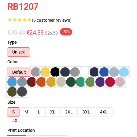
RB1207
(6 customer reviews)
€30.48
€24.38
-20%
$26.50
Type
Unisex
Color
Default
Size
S
M
L
XL
2XL
3XL
4XL
5XL
Print Location