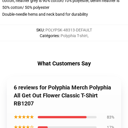
cotton, heather grey is 90% cotton/10% polyester, denim heather is
50% cotton/ 50% polyester
Double-needle hems and neck band for durability
SKU
:
POLYPSK-48313-DEFAULT
Catégories
:
Polyphia T-shirt
,
What Customers Say
6 reviews for Polyphia Merch Polyphia
All Get Out Flower Classic T-Shirt
RB1207
★★★★★
83%
★★★★☆
17%