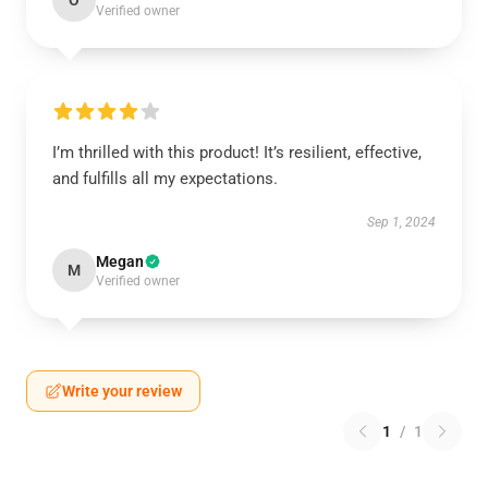
O
Verified owner
I’m thrilled with this product! It’s resilient, effective,
and fulfills all my expectations.
Sep 1, 2024
Megan
M
Verified owner
Write your review
1
/
1