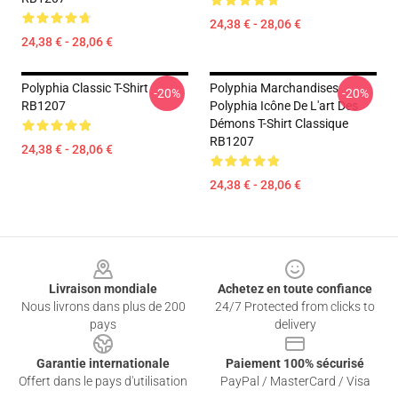
24,38 € - 28,06 €
24,38 € - 28,06 €
Polyphia Classic T-Shirt
Polyphia Marchandises
-20%
-20%
RB1207
Polyphia Icône De L'art Des
Démons T-Shirt Classique
RB1207
24,38 € - 28,06 €
24,38 € - 28,06 €
Footer
Livraison mondiale
Achetez en toute confiance
Nous livrons dans plus de 200
24/7 Protected from clicks to
pays
delivery
Garantie internationale
Paiement 100% sécurisé
Offert dans le pays d'utilisation
PayPal / MasterCard / Visa