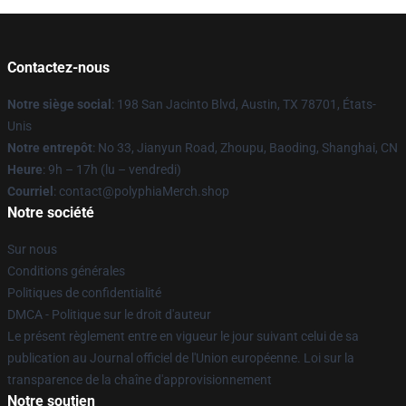
Contactez-nous
Notre siège social
: 198 San Jacinto Blvd, Austin, TX 78701, États-
Unis
Notre entrepôt
: No 33, Jianyun Road, Zhoupu, Baoding, Shanghai, CN
Heure
: 9h – 17h (lu – vendredi)
Courriel
: contact@polyphiaMerch.shop
Notre société
Sur nous
Conditions générales
Politiques de confidentialité
DMCA - Politique sur le droit d'auteur
Le présent règlement entre en vigueur le jour suivant celui de sa
publication au Journal officiel de l'Union européenne. Loi sur la
transparence de la chaîne d'approvisionnement
Notre soutien