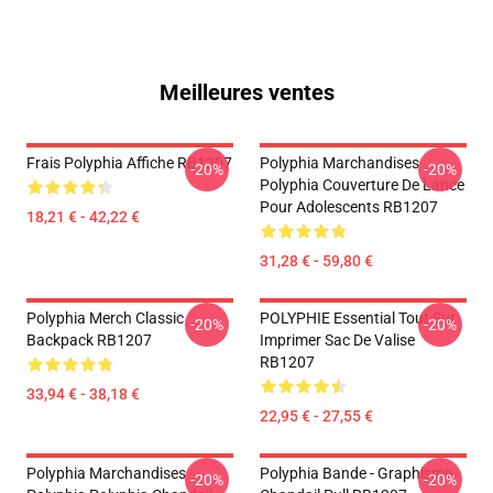
Meilleures ventes
Frais Polyphia Affiche RB1207
Polyphia Marchandises
-20%
-20%
Polyphia Couverture De Lance
Pour Adolescents RB1207
18,21 € - 42,22 €
31,28 € - 59,80 €
Polyphia Merch Classic
POLYPHIE Essential Tout Sur
-20%
-20%
Backpack RB1207
Imprimer Sac De Valise
RB1207
33,94 € - 38,18 €
22,95 € - 27,55 €
Polyphia Marchandises
Polyphia Bande - Graphisme
-20%
-20%