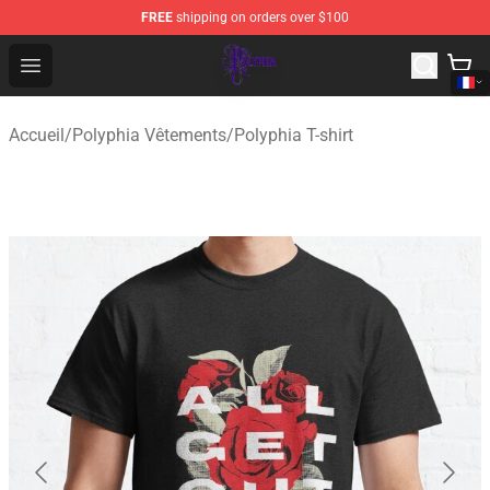
FREE
shipping on orders over $100
Polyphia Shop - Official Polyphia Merchandise Store
Open menu
Accueil
/
Polyphia Vêtements
/
Polyphia T-shirt