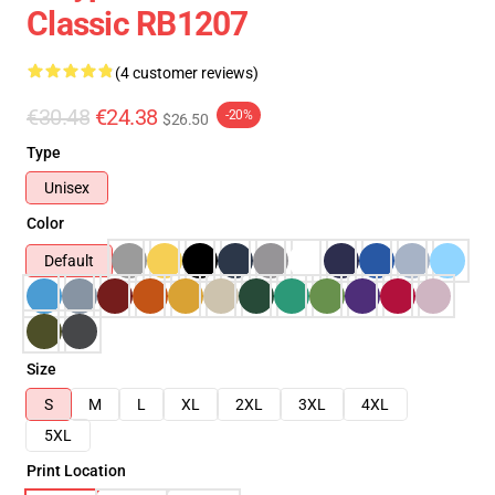
Classic RB1207
(4 customer reviews)
€30.48
€24.38
-20%
$26.50
Type
Unisex
Color
Default
Size
S
M
L
XL
2XL
3XL
4XL
5XL
Print Location