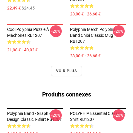
22,49 €
$24.45
23,00 € - 26,68 €
Cool Polyphia Puzzle À
Polyphia Merch Polyphia
-20%
-20%
Mâchoires RB1207
Band Chibi Classic Mug
RB1207
21,98 € - 40,02 €
23,00 € - 26,68 €
VOIR PLUS
Produits connexes
Polyphia Band - Graphic
POLYPHIA Essential Classic T-
-20%
-20%
Design Classic T-Shirt RB1207
Shirt RB1207