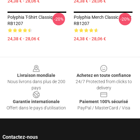
24,38 € - 28,06 €
24,38 € - 28,06 €
Polyphia T-Shirt Classique
Polyphia Merch Classic T-Shirt
-20%
-20%
RB1207
RB1207
24,38 € - 28,06 €
24,38 € - 28,06 €
Footer
Livraison mondiale
Achetez en toute confiance
Nous livrons dans plus de 200
24/7 Protected from clicks to
pays
delivery
Garantie internationale
Paiement 100% sécurisé
Offert dans le pays d'utilisation
PayPal / MasterCard / Visa
Contactez-nous