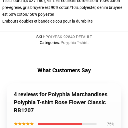
Tissu lourd 5,3 oz / 180 g/sm, les couleurs solides sont 100% coton
pré-égrené, gris bruyère est 90% coton/10% polyester, denim bruyère
est 50% coton/ 50% polyester
Embouts doubles et bande de cou pour la durabilité
SKU
:
POLYPSK-92849-DEFAULT
Catégories
:
Polyphia T-shirt
,
What Customers Say
4 reviews for Polyphia Marchandises
Polyphia T-shirt Rose Flower Classic
RB1207
★★★★★
75%