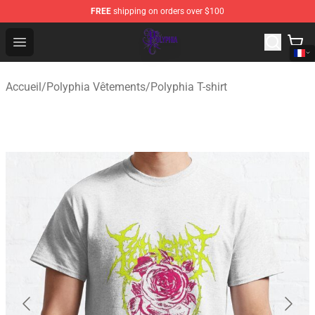
FREE
shipping on orders over $100
Polyphia Shop - Official Polyphia Merchandise Store
Open menu
Accueil
/
Polyphia Vêtements
/
Polyphia T-shirt