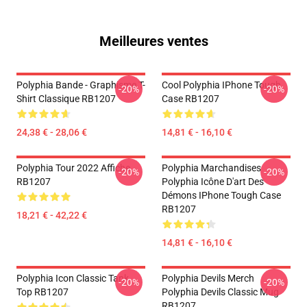
Meilleures ventes
Polyphia Bande - Graphisme T-
Cool Polyphia IPhone Tough
-20%
-20%
Shirt Classique RB1207
Case RB1207
24,38 € - 28,06 €
14,81 € - 16,10 €
Polyphia Tour 2022 Affiche
Polyphia Marchandises
-20%
-20%
RB1207
Polyphia Icône D'art Des
Démons IPhone Tough Case
RB1207
18,21 € - 42,22 €
14,81 € - 16,10 €
Polyphia Icon Classic Tank
Polyphia Devils Merch
-20%
-20%
Top RB1207
Polyphia Devils Classic Mug
RB1207