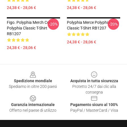
24,38 € - 28,06 €
24,38 € - 28,06 €
Figo. Polyphia Merch Cool
Polyphia Merce Polyphia Tees
-20%
-20%
Polyphia Classic T-Shirt
Classic T-Shirt RB1207
RB1207
24,38 € - 28,06 €
24,38 € - 28,06 €
Footer
Spedizione mondiale
Acquista in tutta sicurezza
Spediamo in oltre 200 paesi
Protetto 24/7 dai clic alla
consegna
Garanzia internazionale
Pagamento sicuro al 100%
Offerto nel paese di utilizzo
PayPal / MasterCard / Visa