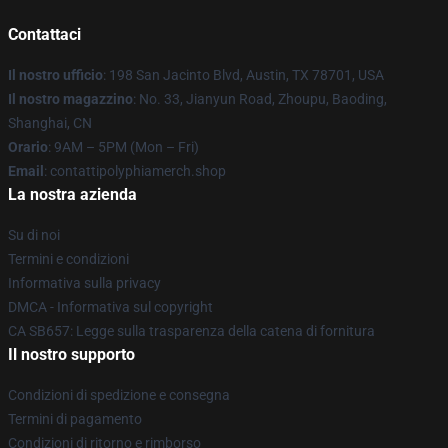
Contattaci
Il nostro ufficio
: 198 San Jacinto Blvd, Austin, TX 78701, USA
Il nostro magazzino
: No. 33, Jianyun Road, Zhoupu, Baoding,
Shanghai, CN
Orario
: 9AM – 5PM (Mon – Fri)
Email
: contattipolyphiamerch.shop
La nostra azienda
Su di noi
Termini e condizioni
Informativa sulla privacy
DMCA - Informativa sul copyright
CA SB657: Legge sulla trasparenza della catena di fornitura
Il nostro supporto
Condizioni di spedizione e consegna
Termini di pagamento
Condizioni di ritorno e rimborso