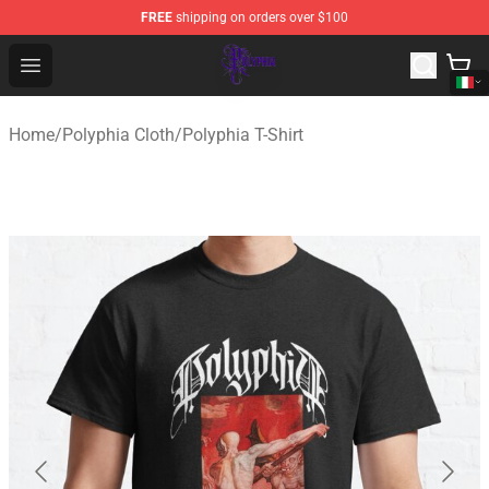
FREE
shipping on orders over $100
Polyphia Shop - Official Polyphia Merchandise Store
Open menu
Home
/
Polyphia Cloth
/
Polyphia T-Shirt