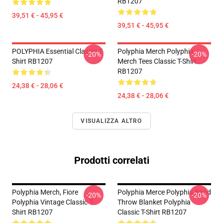
RB1207
39,51 € - 45,95 €
39,51 € - 45,95 €
POLYPHIA Essential Classic T-
Polyphia Merch Polyphia
-20%
-20%
Shirt RB1207
Merch Tees Classic T-Shirt
RB1207
24,38 € - 28,06 €
24,38 € - 28,06 €
VISUALIZZA ALTRO
Prodotti correlati
Polyphia Merch, Fiore
Polyphia Merce Polyphia Band
-20%
-20%
Polyphia Vintage Classic T-
Throw Blanket Polyphia
Shirt RB1207
Classic T-Shirt RB1207