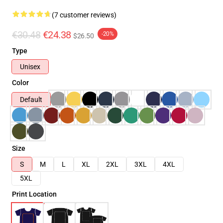
(7 customer reviews)
€30.48
€24.38
-20%
$26.50
Type
Unisex
Color
Default
Size
S
M
L
XL
2XL
3XL
4XL
5XL
Print Location