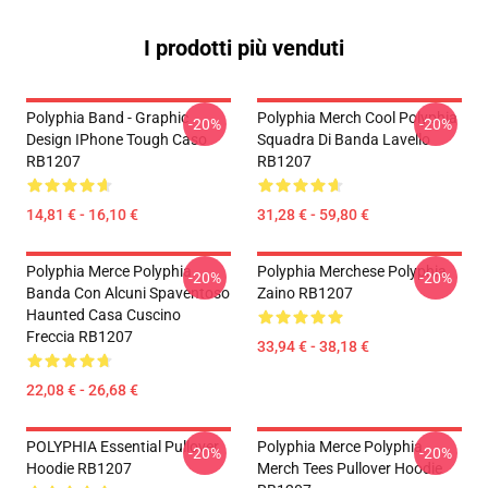
I prodotti più venduti
Polyphia Band - Graphic
Polyphia Merch Cool Polyphia
-20%
-20%
Design IPhone Tough Caso
Squadra Di Banda Lavello
RB1207
RB1207
14,81 € - 16,10 €
31,28 € - 59,80 €
Polyphia Merce Polyphia
Polyphia Merchese Polyphia
-20%
-20%
Banda Con Alcuni Spaventoso
Zaino RB1207
Haunted Casa Cuscino
Freccia RB1207
33,94 € - 38,18 €
22,08 € - 26,68 €
POLYPHIA Essential Pullover
Polyphia Merce Polyphia
-20%
-20%
Hoodie RB1207
Merch Tees Pullover Hoodie