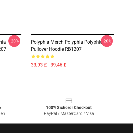
-20%
-20%
hia
Polyphia Merch Polyphia Polyphia
207
Pullover Hoodie RB1207
33,93 £ - 39,46 £
e
100% Sicherer Checkout
ten
PayPal / MasterCard / Visa