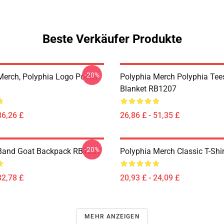
Beste Verkäufer Produkte
-20%
Merch, Polyphia Logo Poster
Polyphia Merch Polyphia Te
Blanket RB1207
36,26 £
26,86 £ - 51,35 £
-20%
 Band Goat Backpack RB1207
Polyphia Merch Classic T-Shi
32,78 £
20,93 £ - 24,09 £
MEHR ANZEIGEN