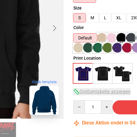
Size
S
M
L
XL
2X
Color
Default
Print Location
blank template
Größentabelle anzeigen
Quantity
Diese Aktion endet in
04