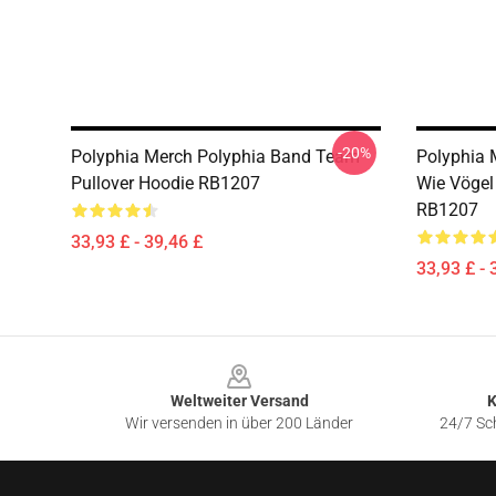
-20%
Polyphia Merch Polyphia Band Team
Polyphia 
Pullover Hoodie RB1207
Wie Vögel
RB1207
33,93 £ - 39,46 £
33,93 £ - 
Footer
Weltweiter Versand
K
Wir versenden in über 200 Länder
24/7 Sch