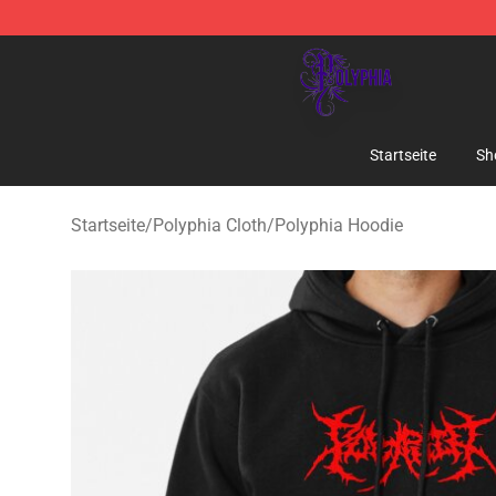
Polyphia Shop - Official Polyphia Merchandise Store
Startseite
Sh
Startseite
/
Polyphia Cloth
/
Polyphia Hoodie