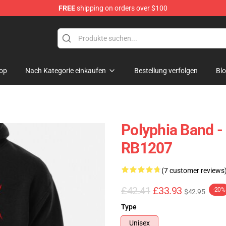
FREE
shipping on orders over $100
op
Nach Kategorie einkaufen
Bestellung verfolgen
Bl
Polyphia Band -
RB1207
(7 customer reviews
£42.41
£33.93
-20%
$42.95
Type
Unisex