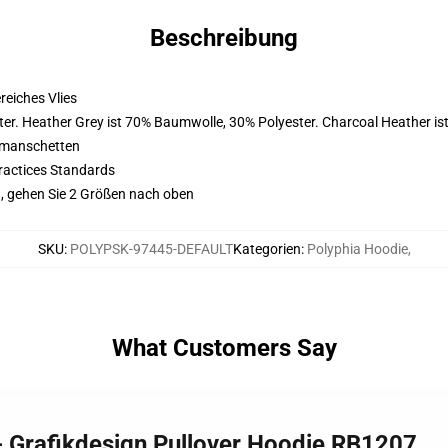
Beschreibung
eiches Vlies
er. Heather Grey ist 70% Baumwolle, 30% Polyester. Charcoal Heather i
nmanschetten
ractices Standards
, gehen Sie 2 Größen nach oben
SKU
:
POLYPSK-97445-DEFAULT
Kategorien
:
Polyphia Hoodie
,
What Customers Say
 - Grafikdesign Pullover Hoodie RB1207