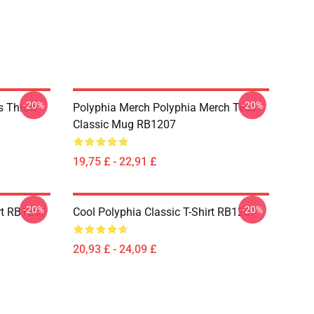
-20%
-20%
es Throw
Polyphia Merch Polyphia Merch Tees
Classic Mug RB1207
19,75 £ - 22,91 £
-20%
-20%
rt RB1207
Cool Polyphia Classic T-Shirt RB1207
20,93 £ - 24,09 £