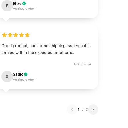
Elise
E
Verified owner
Good product, had some shipping issues but it
arrived within the expected timeframe.
Oct 1, 2024
Sadie
S
Verified owner
1
/
2