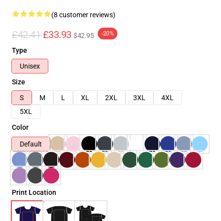
(8 customer reviews)
£42.41
£33.93
-20%
$42.95
Type
Unisex
Size
S
M
L
XL
2XL
3XL
4XL
5XL
Color
Default
Print Location