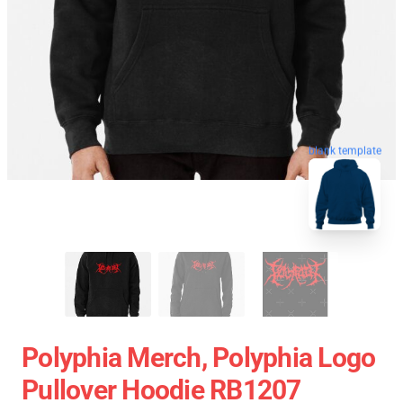
blank template
Polyphia Merch, Polyphia Logo
Pullover Hoodie RB1207