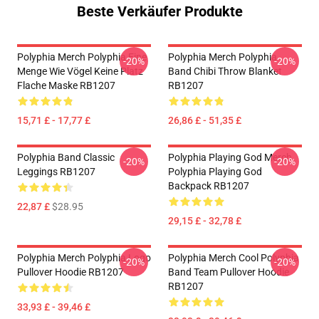
Beste Verkäufer Produkte
Polyphia Merch Polyphia Eine
Polyphia Merch Polyphia
-20%
-20%
Menge Wie Vögel Keine Platz
Band Chibi Throw Blanket
Flache Maske RB1207
RB1207
15,71 £ - 17,77 £
26,86 £ - 51,35 £
Polyphia Band Classic
Polyphia Playing God Merch
-20%
-20%
Leggings RB1207
Polyphia Playing God
Backpack RB1207
22,87 £
$28.95
29,15 £ - 32,78 £
Polyphia Merch Polyphia Logo
Polyphia Merch Cool Polyphia
-20%
-20%
Pullover Hoodie RB1207
Band Team Pullover Hoodie
RB1207
33,93 £ - 39,46 £