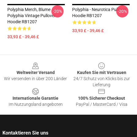
Polyphia Merch, Blume
Polyphia - Neurotica Pullover
-20%
-20%
Polyphia Vintage Pullover
Hoodie RB1207
Hoodie RB1207
33,93 £ - 39,46 £
33,93 £ - 39,46 £
Footer
Weltweiter Versand
Kaufen Sie mit Vertrauen
Wir versenden in über 200 Länder
24/7 Schutz von Klicks bis zur
Lieferung
Internationale Garantie
100% Sicherer Checkout
Im Nutzungsland angeboten
PayPal / MasterCard / Visa
Kontaktieren Sie uns