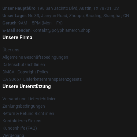
Unser Hauptbüro
: 198 San Jacinto Blvd, Austin, TX 78701, US
Unser Lager
: Nr. 33, Jianyun Road, Zhoupu, Baoding, Shanghai, CN
Geruch
: 9AM – 5PM (Mon – Fri)
E-Mail senden
: Kontakt@polyphiamerch.shop
Unsere Firma
Über uns
Allgemeine Geschäftsbedingungen
Datenschutzrichtlinien
DMCA - Copyright Policy
CA SB657: Lieferkettentransparenzgesetz
Unsere Unterstützung
Versand und Lieferrichtlinien
Zahlungsbedingungen
Return & Refund Richtlinien
Kontaktieren Sie uns
Kundenhilfe (FAQ)
Werdegang