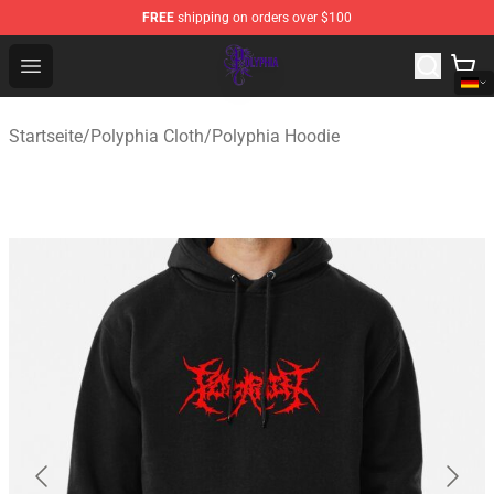
FREE
shipping on orders over $100
Polyphia Shop - Official Polyphia Merchandise Store
Open menu
Startseite
/
Polyphia Cloth
/
Polyphia Hoodie