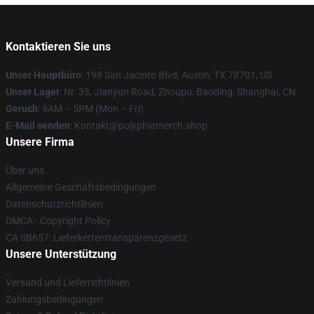
Kontaktieren Sie uns
Unser Hauptbüro
: 198 San Jacinto Blvd, Austin, TX 78701, US
Unser Lager
: Nr. 33, Jianyun Road, Zhoupu, Baoding, Shanghai, CN
Geruch
: 9AM – 5PM (Mon – Fri)
E-Mail senden
: Kontakt@polyphiamerch.shop
Unsere Firma
Über uns
Allgemeine Geschäftsbedingungen
Datenschutzrichtlinien
DMCA - Copyright Policy
CA SB657: Lieferkettentransparenzgesetz
Unsere Unterstützung
Versand und Lieferrichtlinien
Zahlungsbedingungen