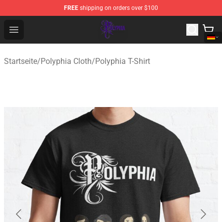
FREE
shipping on orders over $100
Polyphia Shop - Official Polyphia Merchandise Store
Open menu
Startseite
/
Polyphia Cloth
/
Polyphia T-Shirt