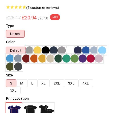
(7 customer reviews)
£26.17
£20.94
-20%
$26.50
Type
Unisex
Color
Default
Size
S
M
L
XL
2XL
3XL
4XL
5XL
Print Location