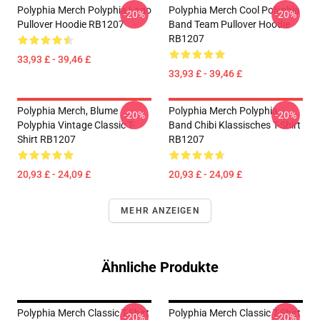
Polyphia Merch Polyphia Logo
Polyphia Merch Cool Polyphia
-20%
-20%
Pullover Hoodie RB1207
Band Team Pullover Hoodie
RB1207
33,93 £ - 39,46 £
33,93 £ - 39,46 £
Polyphia Merch, Blume
Polyphia Merch Polyphia
-20%
-20%
Polyphia Vintage Classic T-
Band Chibi Klassisches T-Shirt
Shirt RB1207
RB1207
20,93 £ - 24,09 £
20,93 £ - 24,09 £
MEHR ANZEIGEN
Ähnliche Produkte
Polyphia Merch Classic T-Shirt
Polyphia Merch Classic T-Shirt
-20%
-20%