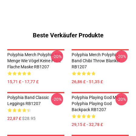
Beste Verkäufer Produkte
Polyphia Merch Polyphia Eine
Polyphia Merch Polyphia
-20%
-20%
Menge Wie Vögel Keine Platz
Band Chibi Throw Blanket
Flache Maske RB1207
RB1207
15,71 £ - 17,77 £
26,86 £ - 51,35 £
Polyphia Band Classic
Polyphia Playing God Merch
-20%
-20%
Leggings RB1207
Polyphia Playing God
Backpack RB1207
22,87 £
$28.95
29,15 £ - 32,78 £