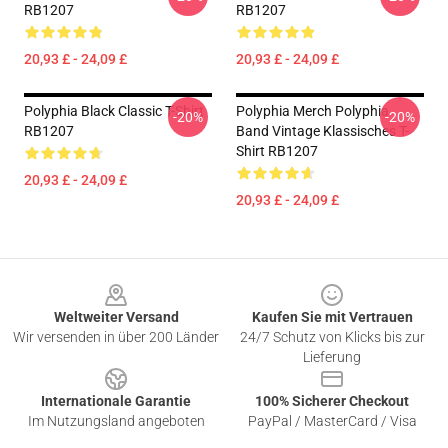
RB1207
RB1207
20,93 £ - 24,09 £
20,93 £ - 24,09 £
Polyphia Black Classic T-Shirt
Polyphia Merch Polyphia
-20%
-20%
RB1207
Band Vintage Klassisches T-
Shirt RB1207
20,93 £ - 24,09 £
20,93 £ - 24,09 £
Footer
Weltweiter Versand
Kaufen Sie mit Vertrauen
Wir versenden in über 200 Länder
24/7 Schutz von Klicks bis zur
Lieferung
Internationale Garantie
100% Sicherer Checkout
Im Nutzungsland angeboten
PayPal / MasterCard / Visa