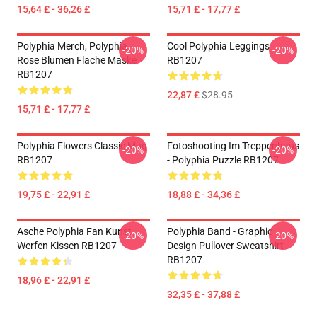
15,64 £ - 36,26 £
15,71 £ - 17,77 £
Polyphia Merch, Polyphia
Cool Polyphia Leggings
-20%
-20%
Rose Blumen Flache Maske
RB1207
RB1207
22,87 £
$28.95
15,71 £ - 17,77 £
Polyphia Flowers Classic Mug
Fotoshooting Im Treppenhaus
-20%
-20%
RB1207
- Polyphia Puzzle RB1207
19,75 £ - 22,91 £
18,88 £ - 34,36 £
Asche Polyphia Fan Kunst
Polyphia Band - Graphic
-20%
-20%
Werfen Kissen RB1207
Design Pullover Sweatshirt
RB1207
18,96 £ - 22,91 £
32,35 £ - 37,88 £