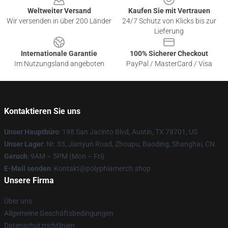
Weltweiter Versand
Kaufen Sie mit Vertrauen
Wir versenden in über 200 Länder
24/7 Schutz von Klicks bis zur
Lieferung
Internationale Garantie
100% Sicherer Checkout
Im Nutzungsland angeboten
PayPal / MasterCard / Visa
Kontaktieren Sie uns
Unser Hauptbüro
: 198 San Jacinto Blvd, Austin, TX 78701, US
Unser Lager
: Nr. 33, Jianyun Road, Zhoupu, Baoding, Shanghai, CN
Geruch
: 9AM – 5PM (Mon – Fri)
E-Mail senden
: Kontakt@polyphiamerch.shop
Unsere Firma
Über uns
Allgemeine Geschäftsbedingungen
Datenschutzrichtlinien