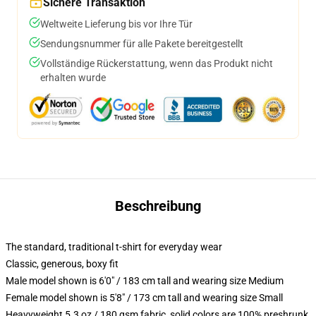
Sichere Transaktion
Weltweite Lieferung bis vor Ihre Tür
Sendungsnummer für alle Pakete bereitgestellt
Vollständige Rückerstattung, wenn das Produkt nicht
erhalten wurde
Beschreibung
The standard, traditional t-shirt for everyday wear
Classic, generous, boxy fit
Male model shown is 6'0" / 183 cm tall and wearing size Medium
Female model shown is 5'8" / 173 cm tall and wearing size Small
Heavyweight 5.3 oz / 180 gsm fabric, solid colors are 100% preshrunk