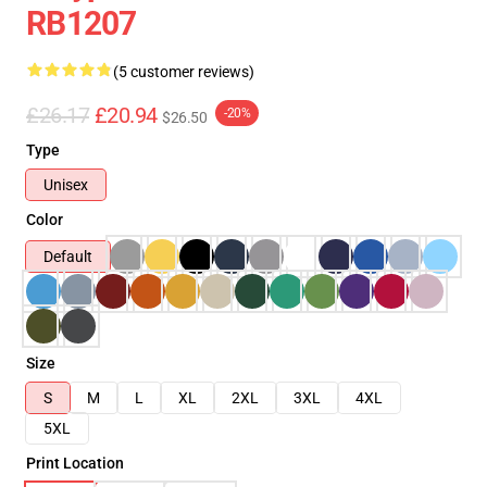
RB1207
(5 customer reviews)
£26.17
£20.94
-20%
$26.50
Type
Unisex
Color
Default
Size
S
M
L
XL
2XL
3XL
4XL
5XL
Print Location