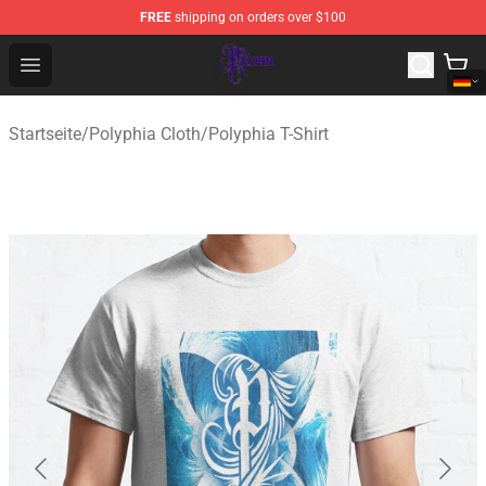
FREE
shipping on orders over $100
Polyphia Shop - Official Polyphia Merchandise Store
Open menu
Startseite
/
Polyphia Cloth
/
Polyphia T-Shirt