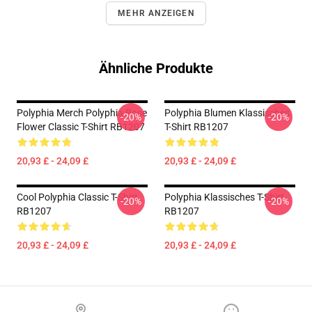
MEHR ANZEIGEN
Ähnliche Produkte
Polyphia Merch Polyphia Rose
Polyphia Blumen Klassisches
-20%
-20%
Flower Classic T-Shirt RB1207
T-Shirt RB1207
20,93 £ - 24,09 £
20,93 £ - 24,09 £
Cool Polyphia Classic T-Shirt
Polyphia Klassisches T-Shirt
-20%
-20%
RB1207
RB1207
20,93 £ - 24,09 £
20,93 £ - 24,09 £
Footer