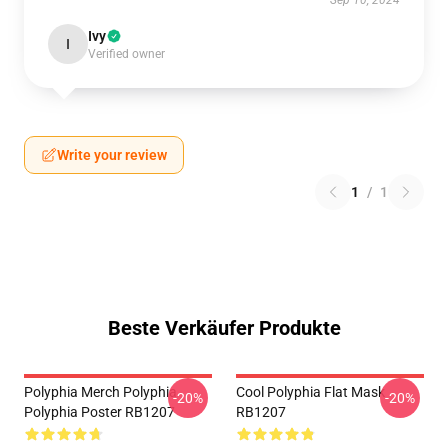
Sep 10, 2024
Ivy
I
Verified owner
Write your review
1
/
1
Beste Verkäufer Produkte
Polyphia Merch Polyphia
Cool Polyphia Flat Mask
-20%
-20%
Polyphia Poster RB1207
RB1207