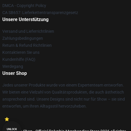
DMCA - Copyright Policy
CA SB657: Lieferkettentransparenzgesetz
Unsere Unterstützung
Versand und Lieferrichtlinien
Zahlungsbedingungen
Return & Refund Richtlinien
Kontaktieren Sie uns
Kundenhilfe (FAQ)
Werdegang
Unser Shop
Jedes unserer Produkte wurde von einem Expertenteam entworfen.
Wir bieten eine Vielzahl von Qualitätsprodukten, die auch ästhetisch
ansprechend sind. Unsere Designs sind nicht nur für Show – sie sind
entworfen, um Ihren Alltagsstil hervorzuheben.
UNLOCK