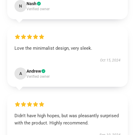
Nash
N
Verified owner
Love the minimalist design, very sleek.
Oct 15, 2024
Andrew
A
Verified owner
Didn't have high hopes, but was pleasantly surprised
with the product. Highly recommend.