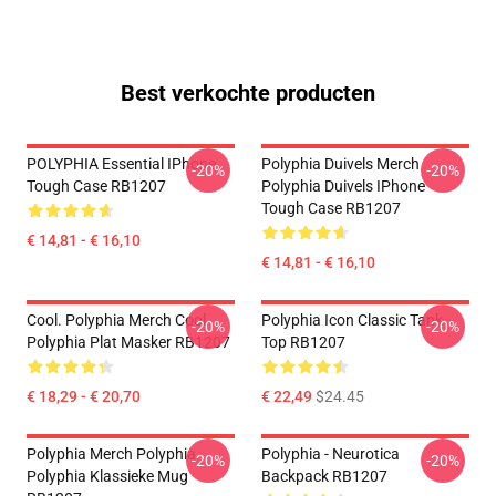
Best verkochte producten
POLYPHIA Essential IPhone
Polyphia Duivels Merch
-20%
-20%
Tough Case RB1207
Polyphia Duivels IPhone
Tough Case RB1207
€ 14,81 - € 16,10
€ 14,81 - € 16,10
Cool. Polyphia Merch Cool
Polyphia Icon Classic Tank
-20%
-20%
Polyphia Plat Masker RB1207
Top RB1207
€ 18,29 - € 20,70
€ 22,49
$24.45
Polyphia Merch Polyphia
Polyphia - Neurotica
-20%
-20%
Polyphia Klassieke Mug
Backpack RB1207