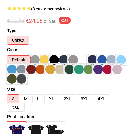
(8 customer reviews)
€30.48
€24.38
-20%
$26.50
Type
Unisex
Color
Default
Size
S
M
L
XL
2XL
3XL
4XL
5XL
Print Location