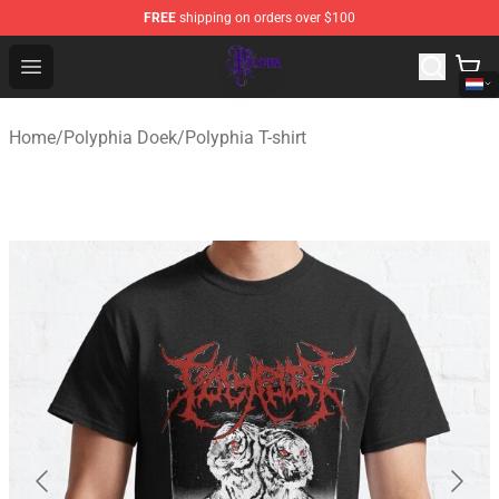
FREE
shipping on orders over $100
Polyphia Shop - Official Polyphia Merchandise Store
Open menu
Home
/
Polyphia Doek
/
Polyphia T-shirt