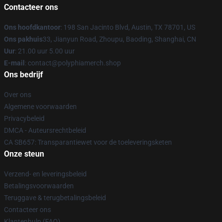
Contacteer ons
Ons hoofdkantoor
: 198 San Jacinto Blvd, Austin, TX 78701, US
Ons pakhuis
33, Jianyun Road, Zhoupu, Baoding, Shanghai, CN
Uur
: 21.00 uur 5.00 uur
E-mail
: contact@polyphiamerch.shop
Ons bedrijf
Over ons
Algemene voorwaarden
Privacybeleid
DMCA - Auteursrechtbeleid
CA SB657: Transparantiewet voor de toeleveringsketen
Onze steun
Verzend- en leveringsbeleid
Betalingsvoorwaarden
Teruggave & terugbetalingsbeleid
Contacteer ons
Klantenhulp (FAQ)