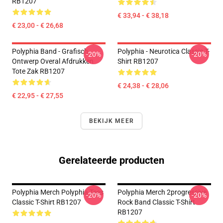
RB1207
€ 33,94 - € 38,18
€ 23,00 - € 26,68
Polyphia Band - Grafisch
Polyphia - Neurotica Classic T-
-20%
-20%
Ontwerp Overal Afdrukken
Shirt RB1207
Tote Zak RB1207
€ 24,38 - € 28,06
€ 22,95 - € 27,55
BEKIJK MEER
Gerelateerde producten
Polyphia Merch Polyphia Tees
Polyphia Merch 2progressive
-20%
-20%
Classic T-Shirt RB1207
Rock Band Classic T-Shirt
RB1207