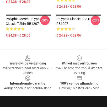
€ 24,38 - € 28,06
€ 24,38 - € 28,06
Polyphia Merch Polyphia Tees
Polyphia Classic T-Shirt
-20%
-20%
Classic T-Shirt RB1207
RB1207
€ 24,38 - € 28,06
€ 24,38 - € 28,06
Footer
Wereldwijde verzending
Winkel met vertrouwen
Wij verzenden naar meer dan 200
24/7 beschermd van klikken tot
landen
levering
Internationale garantie
100% veilige afhandeling
Aangeboden in het gebruiksland
PayPal / MasterCard / Visa