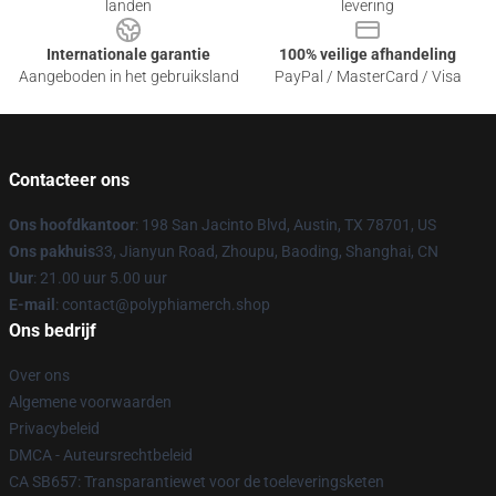
landen
levering
Internationale garantie
100% veilige afhandeling
Aangeboden in het gebruiksland
PayPal / MasterCard / Visa
Contacteer ons
Ons hoofdkantoor
: 198 San Jacinto Blvd, Austin, TX 78701, US
Ons pakhuis
33, Jianyun Road, Zhoupu, Baoding, Shanghai, CN
Uur
: 21.00 uur 5.00 uur
E-mail
: contact@polyphiamerch.shop
Ons bedrijf
Over ons
Algemene voorwaarden
Privacybeleid
DMCA - Auteursrechtbeleid
CA SB657: Transparantiewet voor de toeleveringsketen