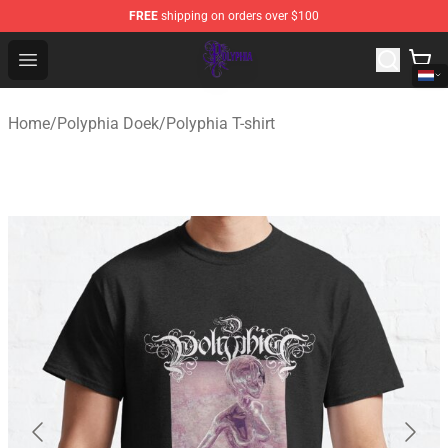
FREE
shipping on orders over $100
Polyphia Shop - Official Polyphia Merchandise Store
Open menu
Home
/
Polyphia Doek
/
Polyphia T-shirt