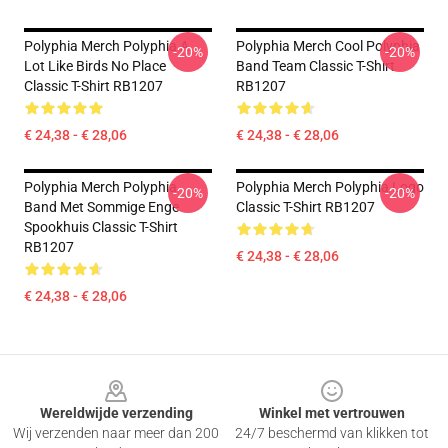
Polyphia Merch Polyphia A
Polyphia Merch Cool Polyphia
-20%
-20%
Lot Like Birds No Place
Band Team Classic T-Shirt
Classic T-Shirt RB1207
RB1207
€ 24,38 - € 28,06
€ 24,38 - € 28,06
Polyphia Merch Polyphia
Polyphia Merch Polyphia Logo
-20%
-20%
Band Met Sommige Enge
Classic T-Shirt RB1207
Spookhuis Classic T-Shirt
RB1207
€ 24,38 - € 28,06
€ 24,38 - € 28,06
Footer
Wereldwijde verzending
Winkel met vertrouwen
Wij verzenden naar meer dan 200
24/7 beschermd van klikken tot