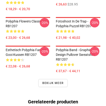
€ 26,63
$28.95
€ 18,29 - € 20,70
Polyphia Flowers Classic Mug
Fotoshoot In De Trap -
-20%
-20%
RB1207
Polyphia Puzzel RB1207
€ 23,00 - € 26,68
€ 21,98 - € 40,02
Esthetisch Polyphia Fan Art
Polyphia Band - Graphic
-20%
-20%
Gooi Kussen RB1207
Design Pullover Sweatshirt
RB1207
€ 22,08 - € 26,68
€ 37,67 - € 44,11
BEKIJK MEER
Gerelateerde producten