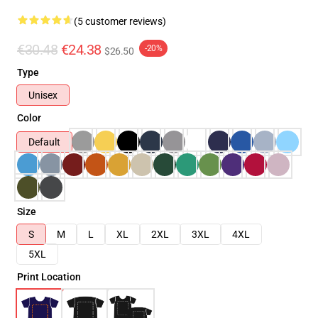
(5 customer reviews)
€30.48
€24.38
-20%
$26.50
Type
Unisex
Color
Default
Size
S
M
L
XL
2XL
3XL
4XL
5XL
Print Location