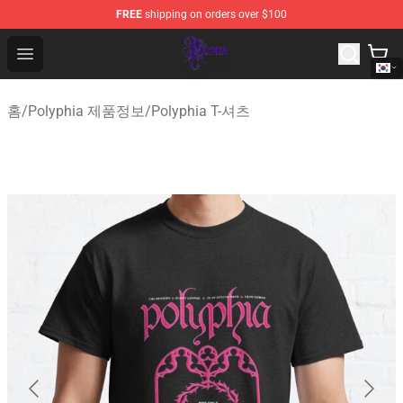
FREE
shipping on orders over $100
Polyphia Shop - Official Polyphia Merchandise Store
Open menu
홈
/
Polyphia 제품정보
/
Polyphia T-셔츠