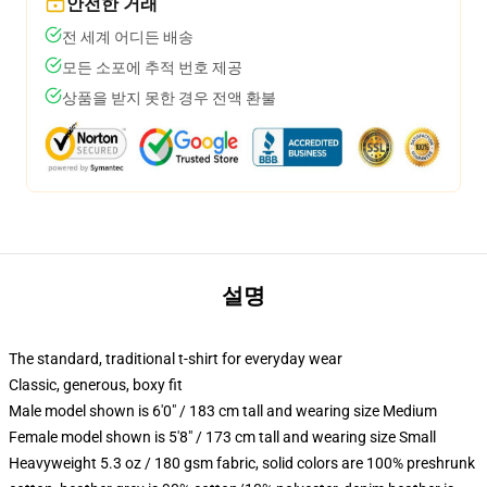
안전한 거래
전 세계 어디든 배송
모든 소포에 추적 번호 제공
상품을 받지 못한 경우 전액 환불
설명
The standard, traditional t-shirt for everyday wear
Classic, generous, boxy fit
Male model shown is 6'0" / 183 cm tall and wearing size Medium
Female model shown is 5'8" / 173 cm tall and wearing size Small
Heavyweight 5.3 oz / 180 gsm fabric, solid colors are 100% preshrunk