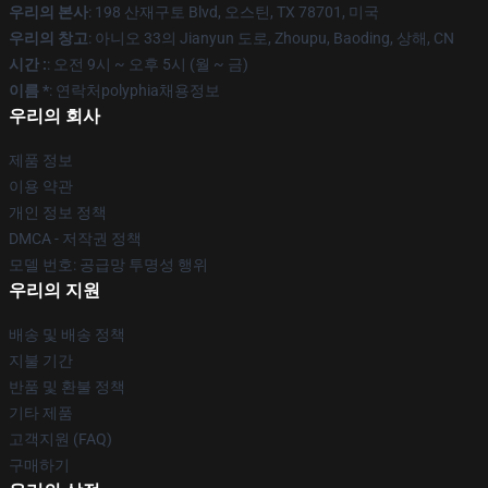
우리의 본사
: 198 산재구토 Blvd, 오스틴, TX 78701, 미국
우리의 창고
: 아니오 33의 Jianyun 도로, Zhoupu, Baoding, 상해, CN
시간 :
: 오전 9시 ~ 오후 5시 (월 ~ 금)
이름 *
: 연락처polyphia채용정보
우리의 회사
제품 정보
이용 약관
개인 정보 정책
DMCA - 저작권 정책
모델 번호: 공급망 투명성 행위
우리의 지원
배송 및 배송 정책
지불 기간
반품 및 환불 정책
기타 제품
고객지원 (FAQ)
구매하기