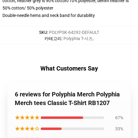
cotton, heather grey is 90% cotton/10% polyester, denim heather is
50% cotton/ 50% polyester
Double-needle hems and neck band for durability
SKU
:
POLYPSK-64292-DEFAULT
카테고리
:
Polyphia T-셔츠
,
What Customers Say
6 reviews for Polyphia Merch Polyphia
Merch tees Classic T-Shirt RB1207
★★★★★
67%
★★★★☆
33%