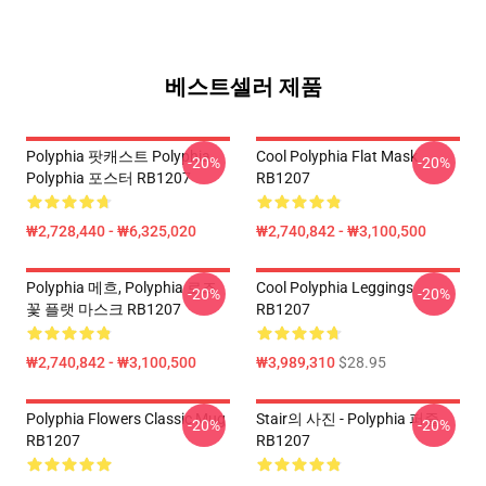
베스트셀러 제품
Polyphia 팟캐스트 Polyphia
Cool Polyphia Flat Mask
-20%
-20%
Polyphia 포스터 RB1207
RB1207
₩2,728,440 - ₩6,325,020
₩2,740,842 - ₩3,100,500
Polyphia 메흐, Polyphia 로즈
Cool Polyphia Leggings
-20%
-20%
꽃 플랫 마스크 RB1207
RB1207
₩2,740,842 - ₩3,100,500
₩3,989,310
$28.95
Polyphia Flowers Classic Mug
Stair의 사진 - Polyphia 퍼즐
-20%
-20%
RB1207
RB1207