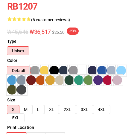
RB1207
(6 customer reviews)
₩45,646
₩36,517
-20%
$26.50
Type
Unisex
Color
Default
Size
S
M
L
XL
2XL
3XL
4XL
5XL
Print Location