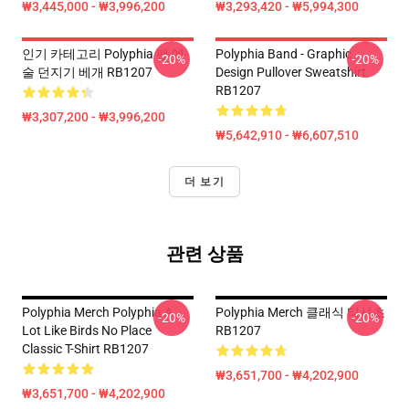
₩3,445,000 - ₩3,996,200
₩3,293,420 - ₩5,994,300
인기 카테고리 Polyphia 팬 예
Polyphia Band - Graphic
-20%
-20%
술 던지기 베개 RB1207
Design Pullover Sweatshirt
RB1207
₩3,307,200 - ₩3,996,200
₩5,642,910 - ₩6,607,510
더 보기
관련 상품
Polyphia Merch Polyphia A
Polyphia Merch 클래식 티셔츠
-20%
-20%
Lot Like Birds No Place
RB1207
Classic T-Shirt RB1207
₩3,651,700 - ₩4,202,900
₩3,651,700 - ₩4,202,900