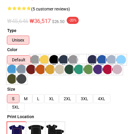
(5 customer reviews)
₩45,646
₩36,517
-20%
$26.50
Type
Unisex
Color
Default
Size
S
M
L
XL
2XL
3XL
4XL
5XL
Print Location