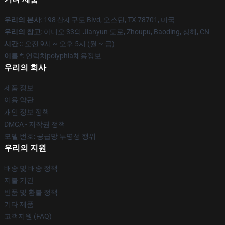
우리의 본사
: 198 산재구토 Blvd, 오스틴, TX 78701, 미국
우리의 창고
: 아니오 33의 Jianyun 도로, Zhoupu, Baoding, 상해, CN
시간 :
: 오전 9시 ~ 오후 5시 (월 ~ 금)
이름 *
: 연락처polyphia채용정보
우리의 회사
제품 정보
이용 약관
개인 정보 정책
DMCA - 저작권 정책
모델 번호: 공급망 투명성 행위
우리의 지원
배송 및 배송 정책
지불 기간
반품 및 환불 정책
기타 제품
고객지원 (FAQ)