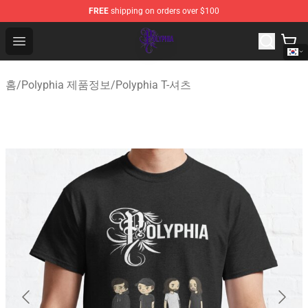
FREE
shipping on orders over $100
Polyphia Shop - Official Polyphia Merchandise Store
Open menu
홈
/
Polyphia 제품정보
/
Polyphia T-셔츠