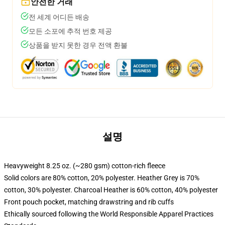
안전한 거래
전 세계 어디든 배송
모든 소포에 추적 번호 제공
상품을 받지 못한 경우 전액 환불
설명
Heavyweight 8.25 oz. (~280 gsm) cotton-rich fleece
Solid colors are 80% cotton, 20% polyester. Heather Grey is 70%
cotton, 30% polyester. Charcoal Heather is 60% cotton, 40% polyester
Front pouch pocket, matching drawstring and rib cuffs
Ethically sourced following the World Responsible Apparel Practices