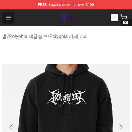
FREE
shipping on orders over $100
Polyphia Shop - Official Polyphia Merchandise Store
Open menu
홈
/
Polyphia 제품정보
/
Polyphia 카테고리