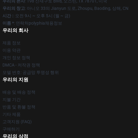
우리의 본사
: 198 산재구토 Blvd, 오스틴, TX 78701, 미국
우리의 창고
: 아니오 33의 Jianyun 도로, Zhoupu, Baoding, 상해, CN
시간 :
: 오전 9시 ~ 오후 5시 (월 ~ 금)
이름 *
: 연락처polyphia채용정보
우리의 회사
제품 정보
이용 약관
개인 정보 정책
DMCA - 저작권 정책
모델 번호: 공급망 투명성 행위
우리의 지원
배송 및 배송 정책
지불 기간
반품 및 환불 정책
기타 제품
고객지원 (FAQ)
구매하기
우리의 상점