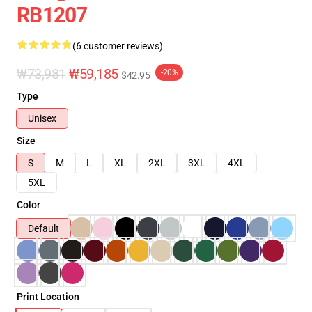
RB1207
(6 customer reviews)
₩73,981
₩59,185
-20%
$42.95
Type
Unisex
Size
S
M
L
XL
2XL
3XL
4XL
5XL
Color
Default
Print Location