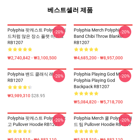
베스트셀러 제품
Polyphia 팟캐스트 Polyphia 버
Polyphia Merch Polyphia
-20%
-20%
드처럼 많은 장소 플랫 마스크
Band Chibi Throw Blanket
RB1207
RB1207
₩2,740,842 - ₩3,100,500
₩4,685,200 - ₩8,957,000
Polyphia 밴드 클래식 레깅스
Polyphia Playing God Merch
-20%
-20%
RB1207
Polyphia Playing God
Backpack RB1207
₩3,989,310
$28.95
₩5,084,820 - ₩5,718,700
Polyphia 팟캐스트 Polyphia 로
Polyphia Merch 쿨 Polyphia 밴
-20%
-20%
고 Pullover Hoodie RB1207
드 팀 Pullover Hoodie RB1207
₩5,918,510 - ₩6,883,110
₩5,918,510 - ₩6,883,110