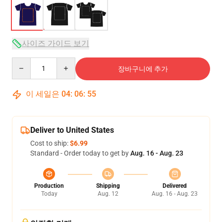
사이즈 가이드 보기
Quantity
장바구니에 추가
이 세일은
04
:
06
:
54
Deliver to United States
Cost to ship:
$6.99
Standard - Order today to get by
Aug. 16 - Aug. 23
Production
Shipping
Delivered
Today
Aug. 12
Aug. 16 - Aug. 23