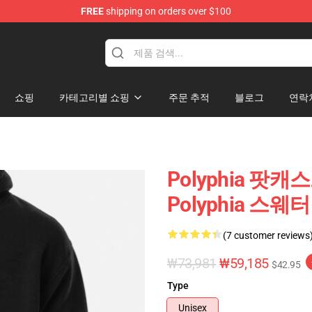
FREE
shipping on orders over $100
쇼핑
카테고리별 쇼핑
주문 추적
블로그
연락
Polyphia 팟
Polyphia 스웨터 
(7 customer reviews
₩73,981
₩59,185
$42.95
Type
Unisex