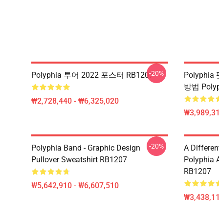
-20%
Polyphia 투어 2022 포스터 RB1207
Polyph
방법 Poly
₩2,728,440 - ₩6,325,020
₩3,989,3
-20%
Polyphia Band - Graphic Design
A Differe
Pullover Sweatshirt RB1207
Polyphia A
RB1207
₩5,642,910 - ₩6,607,510
₩3,438,11