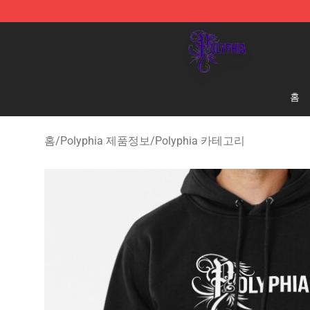
Polyphia Shop - Official Polyphia Merchandise Store
홈
홈
/
Polyphia 제품정보
/
Polyphia 카테고리