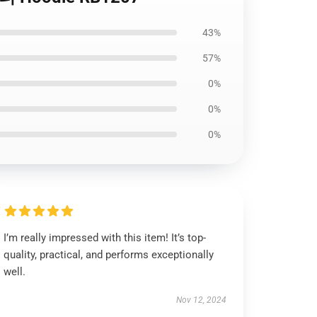
43%
57%
0%
0%
0%
I’m really impressed with this item! It’s top-
quality, practical, and performs exceptionally
well.
Nov 12, 2024