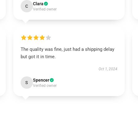
Clara
C
Verified owner
The quality was fine, just had a shipping delay
but got it in time.
Oct 1, 2024
Spencer
S
Verified owner