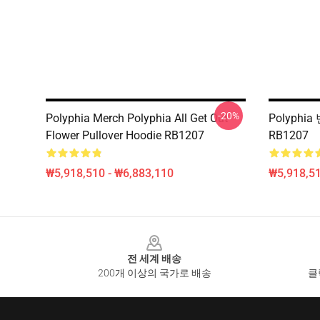
-20%
Polyphia Merch Polyphia All Get Out
Polyphia
Flower Pullover Hoodie RB1207
RB1207
₩5,918,510 - ₩6,883,110
₩5,918,51
Footer
전 세계 배송
200개 이상의 국가로 배송
클