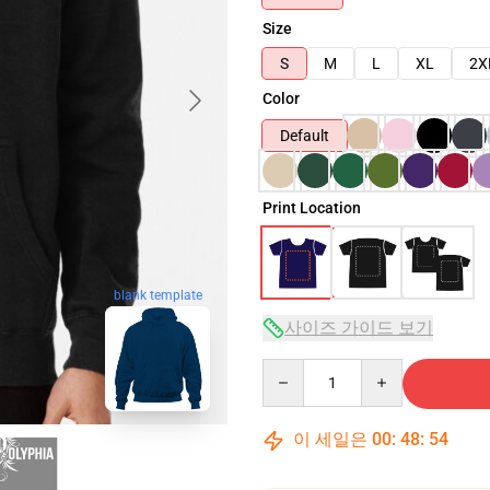
Size
S
M
L
XL
2X
Color
Default
Print Location
blank template
사이즈 가이드 보기
Quantity
이 세일은
00
:
48
:
53