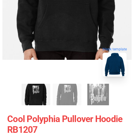
blank template
Cool Polyphia Pullover Hoodie
RB1207