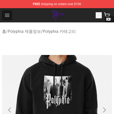
FREE
shipping on orders over $100
Polyphia Shop - Official Polyphia Merchandise Store
Open menu
홈
/
Polyphia 제품정보
/
Polyphia 카테고리