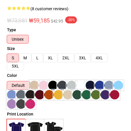
(8 customer reviews)
₩73,981
₩59,185
-20%
$42.95
Type
Unisex
Size
S
M
L
XL
2XL
3XL
4XL
5XL
Color
Default
Print Location