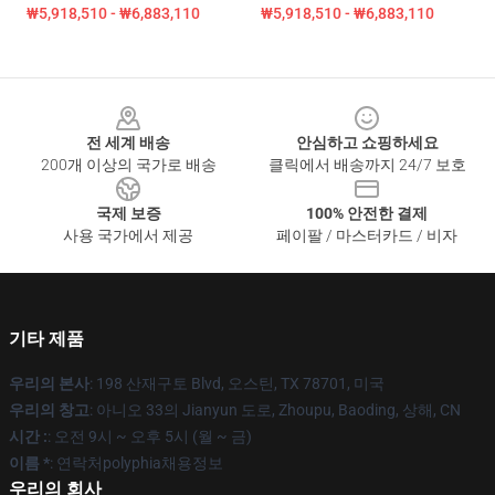
₩5,918,510 - ₩6,883,110
₩5,918,510 - ₩6,883,110
Footer
전 세계 배송
안심하고 쇼핑하세요
200개 이상의 국가로 배송
클릭에서 배송까지 24/7 보호
국제 보증
100% 안전한 결제
사용 국가에서 제공
페이팔 / 마스터카드 / 비자
기타 제품
우리의 본사
: 198 산재구토 Blvd, 오스틴, TX 78701, 미국
우리의 창고
: 아니오 33의 Jianyun 도로, Zhoupu, Baoding, 상해, CN
시간 :
: 오전 9시 ~ 오후 5시 (월 ~ 금)
이름 *
: 연락처polyphia채용정보
우리의 회사