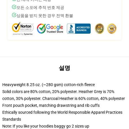
모든 소포에 추적 번호 제공
상품을 받지 못한 경우 전액 환불
설명
Heavyweight 8.25 oz. (~280 gsm) cotton-rich fleece
Solid colors are 80% cotton, 20% polyester. Heather Grey is 70%
cotton, 30% polyester. Charcoal Heather is 60% cotton, 40% polyester
Front pouch pocket, matching drawstring and rib cuffs
Ethically sourced following the World Responsible Apparel Practices
Standards
Note: If you like your hoodies baggy go 2 sizes up