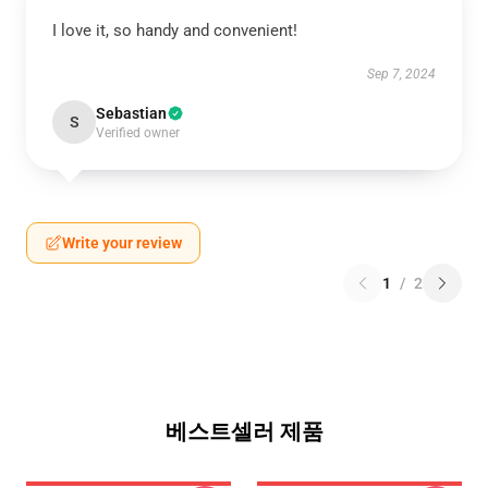
I love it, so handy and convenient!
Sep 7, 2024
Sebastian
S
Verified owner
Write your review
1
/
2
베스트셀러 제품