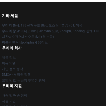
기타 제품
우리의 본사
: 198 산재구토 Blvd, 오스틴, TX 78701, 미국
우리의 창고
: 아니오 33의 Jianyun 도로, Zhoupu, Baoding, 상해, CN
시간 :
: 오전 9시 ~ 오후 5시 (월 ~ 금)
이름 *
: 연락처polyphia채용정보
우리의 회사
제품 정보
이용 약관
개인 정보 정책
DMCA - 저작권 정책
모델 번호: 공급망 투명성 행위
우리의 지원
배송 및 배송 정책
지불 기간