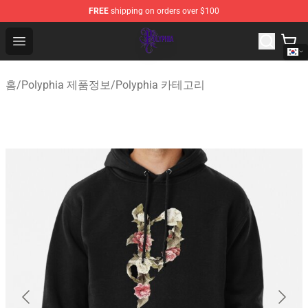
FREE
shipping on orders over $100
Polyphia Shop - Official Polyphia Merchandise Store
Open menu
홈
/
Polyphia 제품정보
/
Polyphia 카테고리