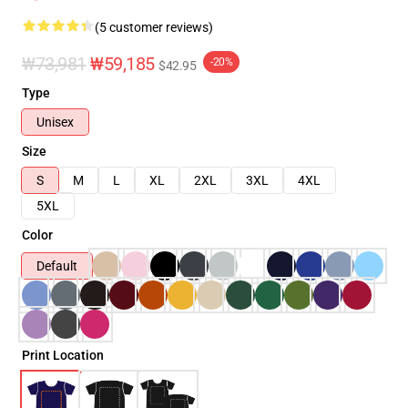
(5 customer reviews)
₩73,981
₩59,185
-20%
$42.95
Type
Unisex
Size
S
M
L
XL
2XL
3XL
4XL
5XL
Color
Default
Print Location