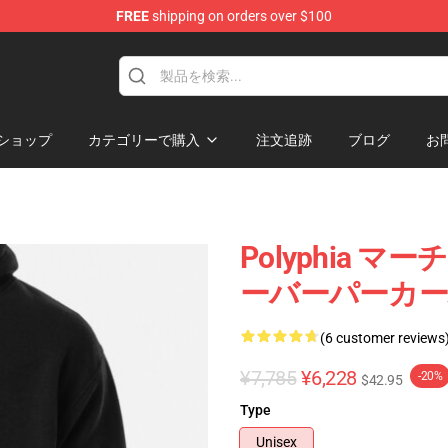
FREE
shipping on orders over $100
ショップ
カテゴリーで購入
注文追跡
ブログ
お
Polyphia マーチ
ーバーパーカーパ
(6 customer reviews
¥7,785
¥6,228
-20%
$42.95
Type
Unisex