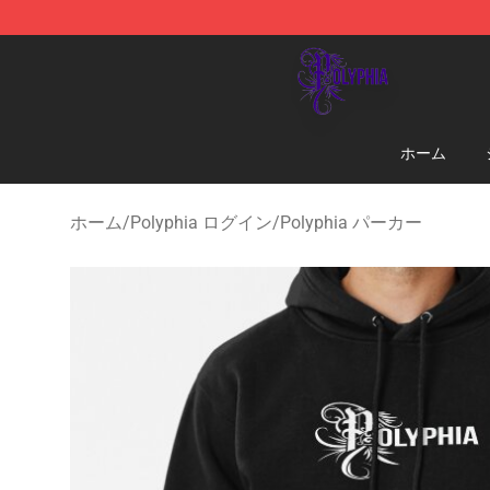
Polyphia Shop - Official Polyphia Merchandise Store
ホーム
ホーム
/
Polyphia ログイン
/
Polyphia パーカー