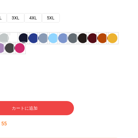
L
3XL
4XL
5XL
カートに追加
:
54