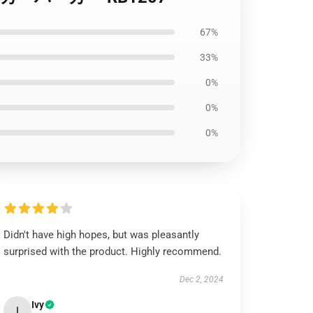
67%
33%
0%
0%
0%
Didn't have high hopes, but was pleasantly
surprised with the product. Highly recommend.
Dec 2, 2024
Ivy
I