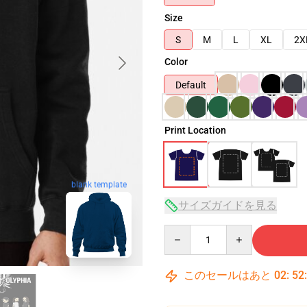
Size
S
M
L
XL
2X
Color
Default
Print Location
blank template
サイズガイドを見る
Quantity
このセールはあと
02
:
52