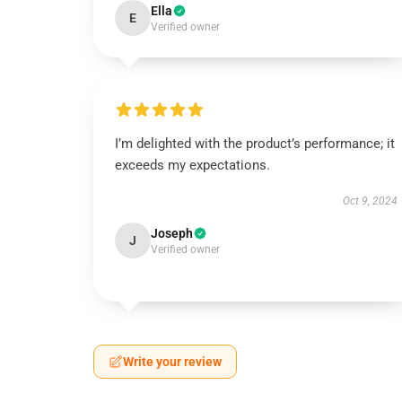
Ella
E
Verified owner
I’m delighted with the product’s performance; it
exceeds my expectations.
Oct 9, 2024
Joseph
J
Verified owner
Write your review