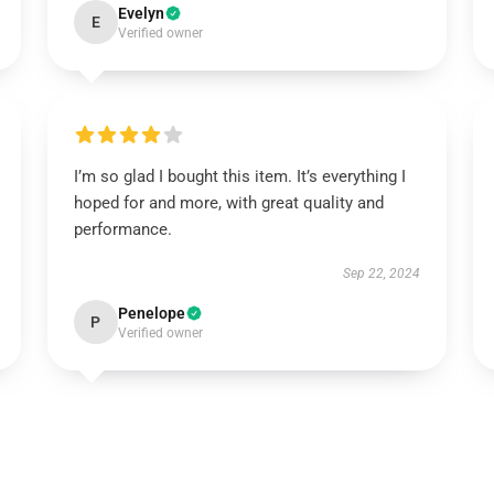
Evelyn
E
Verified owner
I’m so glad I bought this item. It’s everything I
hoped for and more, with great quality and
performance.
Sep 22, 2024
Penelope
P
Verified owner