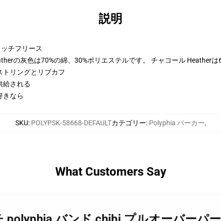
説明
トンリッチフリース
therの灰色は70%の綿、30%ポリエステルです。 チャコール Heather
ストリングとリブカフ
供給される
好きなら
SKU
:
POLYPSK-58668-DEFAULT
カテゴリー
:
Polyphia パーカー
,
What Customers Say
ia マーチ polyphia バンド chibi プルオー