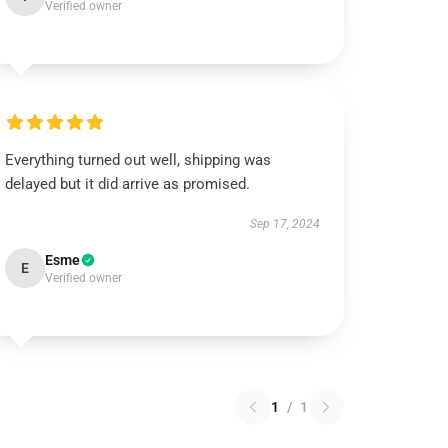
Verified owner
Everything turned out well, shipping was
delayed but it did arrive as promised.
Sep 17, 2024
Esme
E
Verified owner
1
/
1