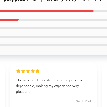
The service at this store is both quick and
dependable, making my experience very
pleasant.
Dec 2, 2024