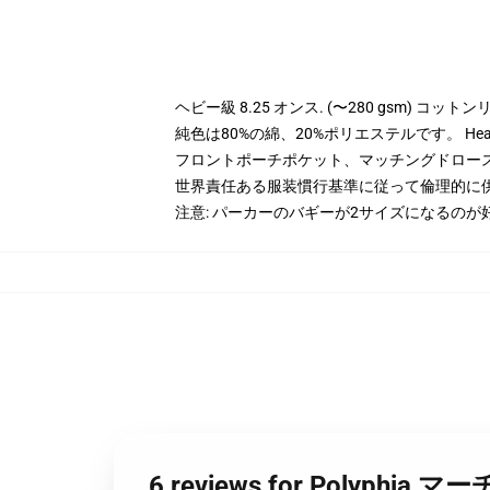
ヘビー級 8.25 オンス. (〜280 gsm) コッ
純色は80%の綿、20%ポリエステルです。 Hea
フロントポーチポケット、マッチングドロー
世界責任ある服装慣行基準に従って倫理的に
注意: パーカーのバギーが2サイズになるのが
6 reviews for Polyph