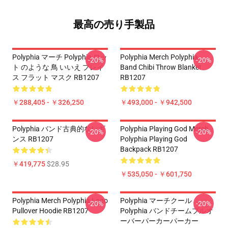
最高の売り手製品
Polyphia マーチ Polyphia ロッ
Polyphia Merch Polyphia
-20%
-20%
ト のような 鳥 いいえ プレイ
Band Chibi Throw Blanket
ス フラット マスク RB1207
RB1207
￥288,405 - ￥326,250
￥493,000 - ￥942,500
Polyphia バンド古典的なレギ
Polyphia Playing God Merch
-20%
-20%
ンス RB1207
Polyphia Playing God
Backpack RB1207
￥419,775
$28.95
￥535,050 - ￥601,750
Polyphia Merch Polyphia Logo
Polyphia マーチクール
-20%
-20%
Pullover Hoodie RB1207
Polyphia バンドチームプルオ
ーバーパーカーパーカー