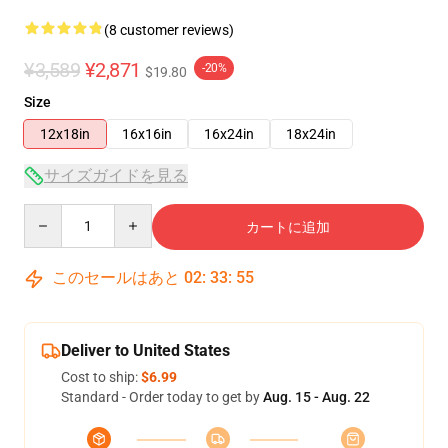
(8 customer reviews)
¥3,589
¥2,871
-20%
$19.80
Size
12x18in
16x16in
16x24in
18x24in
サイズガイドを見る
Quantity
カートに追加
このセールはあと
02
:
33
:
54
Deliver to United States
Cost to ship:
$6.99
Standard - Order today to get by
Aug. 15 - Aug. 22