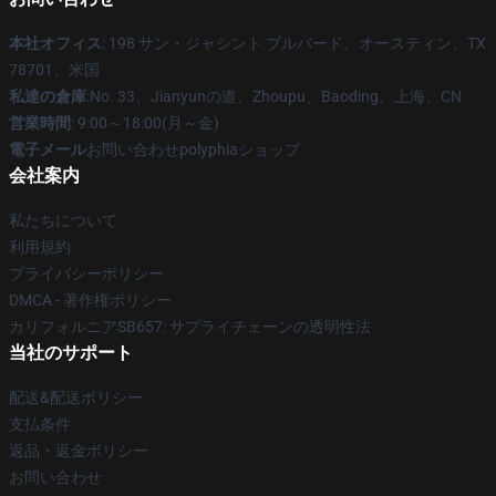
本社オフィス
: 198 サン・ジャシント ブルバード、オースティン、TX
78701、米国
私達の倉庫
:No. 33、Jianyunの道、Zhoupu、Baoding、上海、CN
営業時間
: 9:00～18:00(月～金)
電子メール
お問い合わせpolyphiaショップ
会社案内
私たちについて
利用規約
プライバシーポリシー
DMCA - 著作権ポリシー
カリフォルニアSB657: サプライチェーンの透明性法
当社のサポート
配送&配送ポリシー
支払条件
返品・返金ポリシー
お問い合わせ