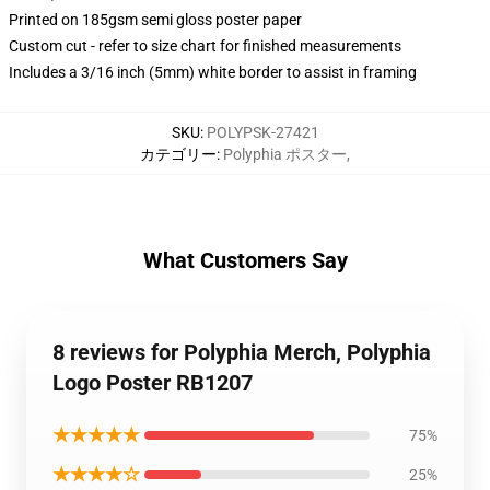
Printed on 185gsm semi gloss poster paper
Custom cut - refer to size chart for finished measurements
Includes a 3/16 inch (5mm) white border to assist in framing
SKU
:
POLYPSK-27421
カテゴリー
:
Polyphia ポスター
,
What Customers Say
8 reviews for Polyphia Merch, Polyphia
Logo Poster RB1207
★★★★★
75%
★★★★☆
25%