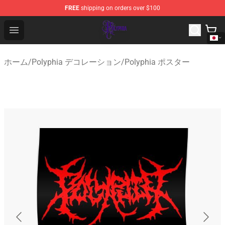
FREE
shipping on orders over $100
Polyphia Shop - Official Polyphia Merchandise Store
Open menu
ホーム
/
Polyphia デコレーション
/
Polyphia ポスター