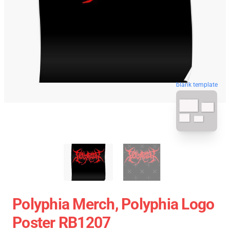
blank template
Polyphia Merch, Polyphia Logo
Poster RB1207