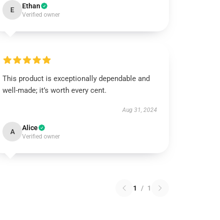
Ethan
E
Verified owner
This product is exceptionally dependable and
well-made; it’s worth every cent.
Aug 31, 2024
Alice
A
Verified owner
1
/
1