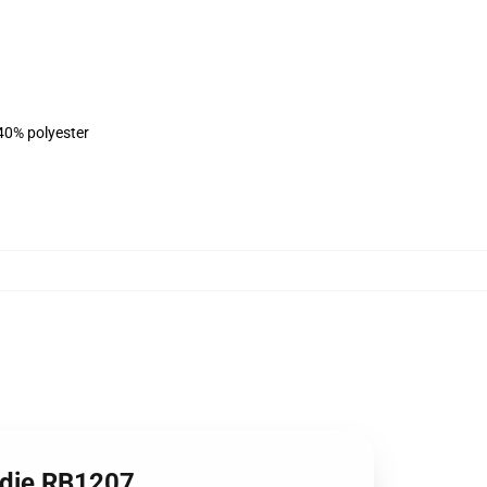
 40% polyester
oodie RB1207