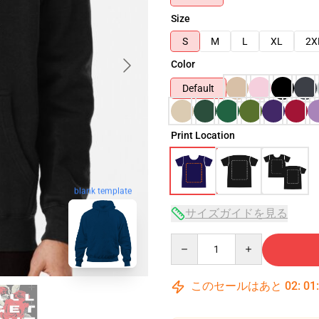
Size
S
M
L
XL
2X
Color
Default
Print Location
blank template
サイズガイドを見る
Quantity
このセールはあと
02
:
01