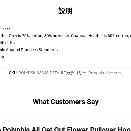
説明
fleece
ather Grey is 70% cotton, 30% polyester. Charcoal Heather is 60% cotton,
ib cuffs
ible Apparel Practices Standards
 up
SKU
:
POLYPSK-93398-DEFAULT
カテゴリー
:
Polyphia パーカー
,
What Customers Say
h Polyphia All Get Out Flower Pullover H