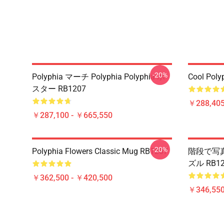
-20%
Polyphia マーチ Polyphia Polyphia ポ
Cool Poly
スター RB1207
￥288,405
￥287,100 - ￥665,550
-20%
Polyphia Flowers Classic Mug RB1207
階段で写真撮
ズル RB12
￥362,500 - ￥420,500
￥346,550