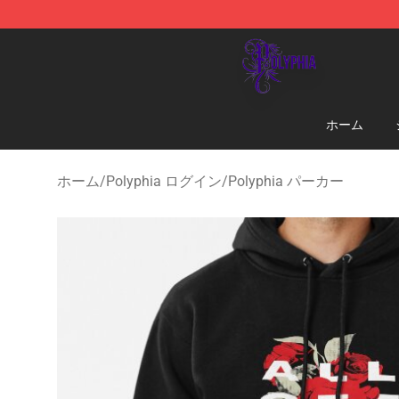
Polyphia Shop - Official Polyphia Merchandise Store
ホーム
ホーム
/
Polyphia ログイン
/
Polyphia パーカー