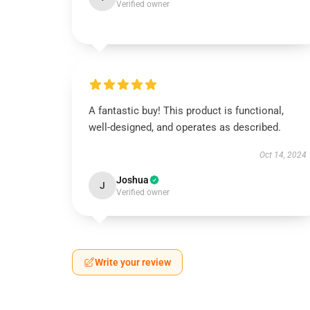
Verified owner
A fantastic buy! This product is functional,
well-designed, and operates as described.
Oct 14, 2024
Joshua
J
Verified owner
Write your review