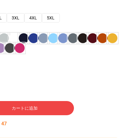
L
3XL
4XL
5XL
カートに追加
:
46