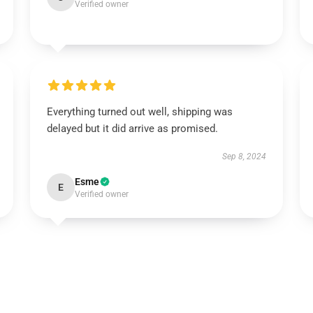
Verified owner
Everything turned out well, shipping was
delayed but it did arrive as promised.
Sep 8, 2024
Esme
E
Verified owner