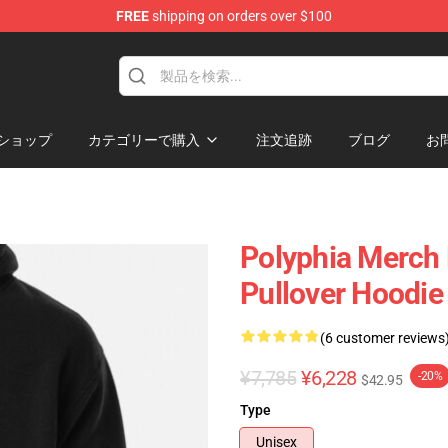
FREE
shipping on orders over $100
ショップ
カテゴリーで購入
注文追跡
ブログ
お
Polyphia Merch 
Pullover Hoodi
(6 customer reviews
¥7,785
¥6,228
-20%
$42.95
Type
Unisex