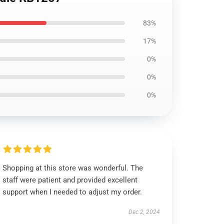
83%
17%
0%
0%
0%
Shopping at this store was wonderful. The
staff were patient and provided excellent
support when I needed to adjust my order.
Dec 2, 2024