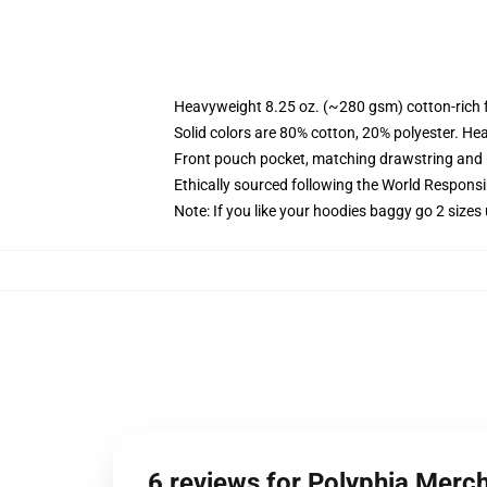
Heavyweight 8.25 oz. (~280 gsm) cotton-rich 
Solid colors are 80% cotton, 20% polyester. He
Front pouch pocket, matching drawstring and r
Ethically sourced following the World Respons
Note: If you like your hoodies baggy go 2 sizes
6 reviews for Polyphia Merc