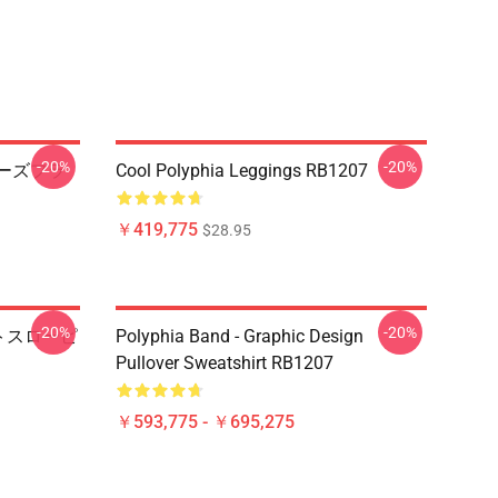
-20%
-20%
a ローズフラ
Cool Polyphia Leggings RB1207
￥419,775
$28.95
-20%
-20%
ートスローピ
Polyphia Band - Graphic Design
Pullover Sweatshirt RB1207
￥593,775 - ￥695,275