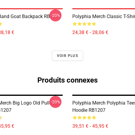
-20%
 Band Goat Backpack RB1207
Polyphia Merch Classic T-Shi
38,18 €
24,38 € - 28,06 €
VOIR PLUS
Produits connexes
-20%
Merch Big Logo Old Pullover
Polyphia Merch Polyphia Tees
B1207
Hoodie RB1207
45,95 €
39,51 € - 45,95 €