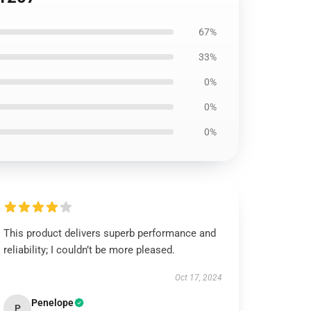
67%
33%
0%
0%
0%
This product delivers superb performance and
reliability; I couldn’t be more pleased.
Oct 17, 2024
Penelope
P