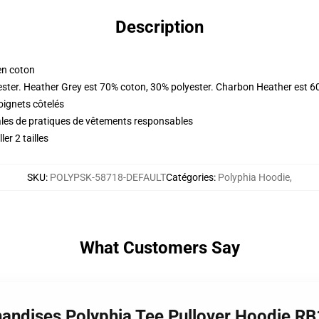
Description
en coton
ester. Heather Grey est 70% coton, 30% polyester. Charbon Heather est 6
oignets côtelés
ales de pratiques de vêtements responsables
er 2 tailles
SKU
:
POLYPSK-58718-DEFAULT
Catégories
:
Polyphia Hoodie
,
What Customers Say
handises Polyphia Tee Pullover Hoodie R