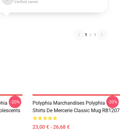
Verified owner
1
/
1
-20%
-20%
phia
Polyphia Marchandises Polyphia T-
olescents
Shirts De Mercerie Classic Mug RB1207
23,00 € - 26,68 €