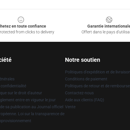
hetez en toute confiance
Garantie international
otected from clicks to delivery
Offert dans le pays d'utilisa
ciété
Notre soutien
Politiques d'expédition et de livraiso
énérales
Conditions de paiement
 confidentialité
Politiques de retour et de rembours
que sur le droit d'auteur
Contactez-nous
glement entre en vigueur le jour
Aide aux clients (FAQ)
 de sa publication au Journal officiel
Vente
uropéenne. Loi sur la transparence de
approvisionnement