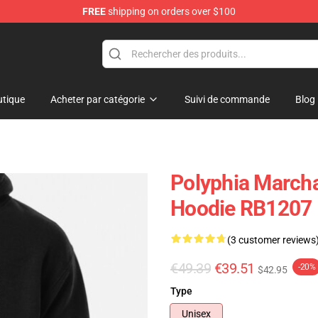
FREE
shipping on orders over $100
tique
Acheter par catégorie
Suivi de commande
Blog
Polyphia Marcha
Hoodie RB1207
(3 customer reviews
€49.39
€39.51
-20%
$42.95
Type
Unisex