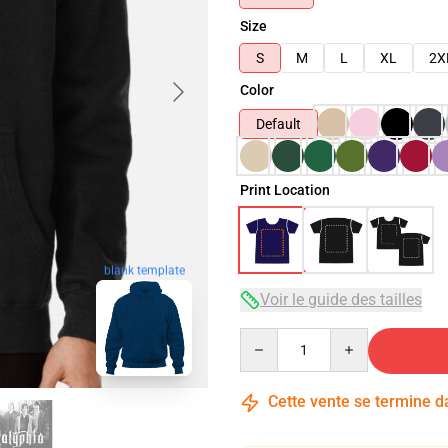
Size
S
M
L
XL
2X
Color
Default
Print Location
blank template
Voir le guide des tailles
Quantity
Cette vente se termine 