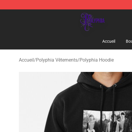
Polyphia Shop - Official Polyphia Merchandise Store
Accueil
Bou
Accueil
/
Polyphia Vêtements
/
Polyphia Hoodie