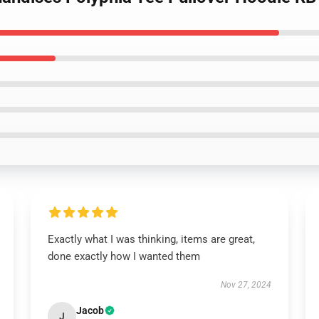
Exactly what I was thinking, items are great,
done exactly how I wanted them
Nov 27, 2024
Jacob
J