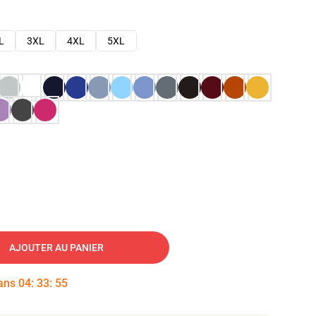
L
3XL
4XL
5XL
AJOUTER AU PANIER
dans
04
:
33
:
54