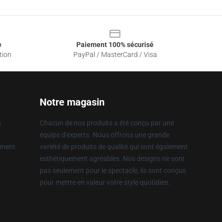
e
Paiement 100% sécurisé
tion
PayPal / MasterCard / Visa
Notre magasin
n
Chacun de nos produits a été conçu par une
équipe d'experts. Nous offrons une grande
ement
variété de produits de qualité qui sont également
esthétiquement agréables. Nos designs ne sont
pas seulement pour le spectacle, ils sont conçus
pour mettre en valeur votre style quotidien.