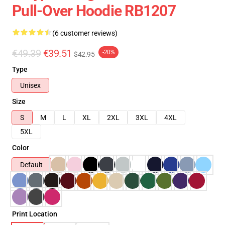
Pull-Over Hoodie RB1207
(6 customer reviews)
€49.39
€39.51
-20%
$42.95
Type
Unisex
Size
S
M
L
XL
2XL
3XL
4XL
5XL
Color
Default
Print Location