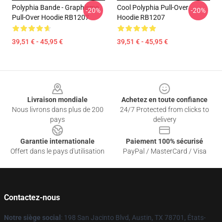
Polyphia Bande - Graphisme
Cool Polyphia Pull-Over
-20%
-20%
Pull-Over Hoodie RB1207
Hoodie RB1207
39,51 € - 45,95 €
39,51 € - 45,95 €
Footer
Livraison mondiale
Achetez en toute confiance
Nous livrons dans plus de 200
24/7 Protected from clicks to
pays
delivery
Garantie internationale
Paiement 100% sécurisé
Offert dans le pays d'utilisation
PayPal / MasterCard / Visa
Contactez-nous
Notre siège social
: 198 San Jacinto Blvd, Austin, TX 78701, États-