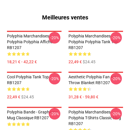
Meilleures ventes
Polyphia Marchandises
Polyphia Marchandises
-20%
-20%
Polyphia Polyphia Affiche
Polyphia Polyphia Tank Top
RB1207
RB1207
18,21 € - 42,22 €
22,49 €
$24.45
Cool Polyphia Tank Top
Aesthetic Polyphia Fan Art
-20%
-20%
RB1207
Throw Blanket RB1207
22,49 €
$24.45
31,28 € - 59,80 €
Polyphia Bande - Graphisme
Polyphia Marchandises
-20%
-20%
Mug Classique RB1207
Polyphia T-Shirts Classic Mug
RB1207