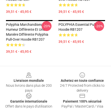
39,51 € - 45,95 €
39,51 € - 45,95 €
Polyphia Marchandises Une
POLYPHIA Essential Pullover
-20%
-20%
Humeur Différente Et Une
Hoodie RB1207
Manière Différente Polyphia
Pull-Over Hoodie RB1207
39,51 € - 45,95 €
39,51 € - 45,95 €
Footer
Livraison mondiale
Achetez en toute confiance
Nous livrons dans plus de 200
24/7 Protected from clicks to
pays
delivery
Garantie internationale
Paiement 100% sécurisé
Offert dans le pays d'utilisation
PayPal / MasterCard / Visa