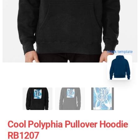
blank template
Cool Polyphia Pullover Hoodie
RB1207