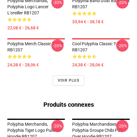
Polyphia Merchandis,
Polyphia Band Goat Backpack
-20%
-20%
Polyphia Logo Lancer
RB1207
L'oreiller RB1207
33,94 € - 38,18 €
22,08 € - 26,68 €
Polyphia Merch Classic T-Shirt
Cool Polyphia Classic T-Shirt
-20%
-20%
RB1207
RB1207
24,38 € - 28,06 €
24,38 € - 28,06 €
VOIR PLUS
Produits connexes
Polyphia Merchandis,
Polyphia Marchandises
-20%
-20%
Polyphia Tiger Logo Pullover
Polyphia Groupe Chibi Pull-
Hoodie RB1207
Over Hoodie RB1207