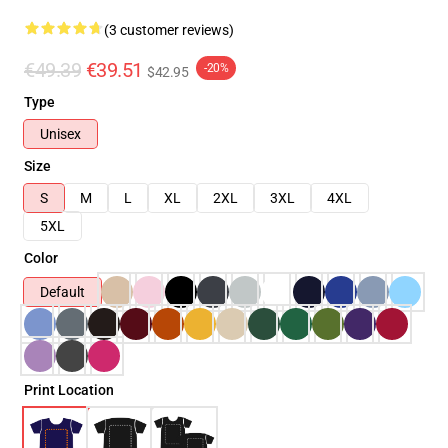
(3 customer reviews)
€49.39
€39.51
-20%
$42.95
Type
Unisex
Size
S
M
L
XL
2XL
3XL
4XL
5XL
Color
Default
Print Location