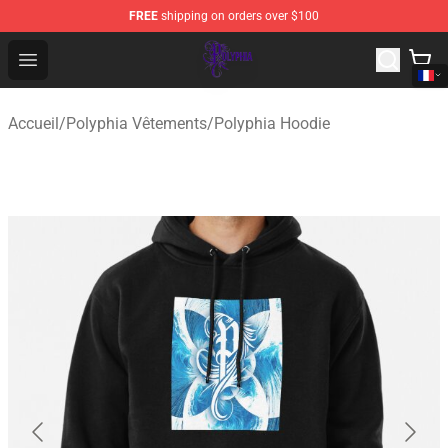
FREE
shipping on orders over $100
Polyphia Shop - Official Polyphia Merchandise Store
Open menu
Accueil
/
Polyphia Vêtements
/
Polyphia Hoodie