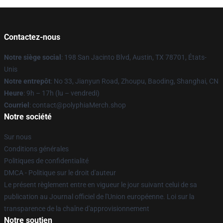
Contactez-nous
Notre siège social
: 198 San Jacinto Blvd, Austin, TX 78701, États-
Unis
Notre entrepôt
: No 33, Jianyun Road, Zhoupu, Baoding, Shanghai, CN
Heure
: 9h – 17h (lu – vendredi)
Courriel
: contact@polyphiaMerch.shop
Notre société
Sur nous
Conditions générales
Politiques de confidentialité
DMCA - Politique sur le droit d'auteur
Le présent règlement entre en vigueur le jour suivant celui de sa
publication au Journal officiel de l'Union européenne. Loi sur la
transparence de la chaîne d'approvisionnement
Notre soutien