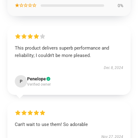
★☆☆☆☆
0%
This product delivers superb performance and
reliability; I couldn’t be more pleased.
Dec 8, 2024
Penelope
P
Verified owner
Can’t wait to use them! So adorable
Nov 27, 2024