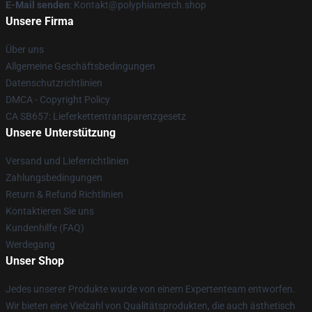
E-Mail senden
: Kontakt@polyphiamerch.shop
Unsere Firma
Über uns
Allgemeine Geschäftsbedingungen
Datenschutzrichtlinien
DMCA - Copyright Policy
CA SB657: Lieferkettentransparenzgesetz
Unsere Unterstützung
Versand und Lieferrichtlinien
Zahlungsbedingungen
Return & Refund Richtlinien
Kontaktieren Sie uns
Kundenhilfe (FAQ)
Werdegang
Unser Shop
Jedes unserer Produkte wurde von einem Expertenteam entworfen.
Wir bieten eine Vielzahl von Qualitätsprodukten, die auch ästhetisch