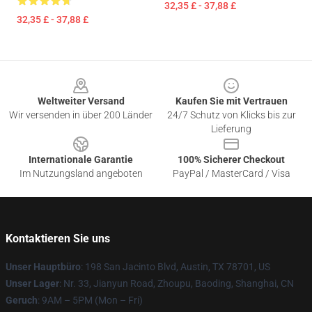
32,35 £ - 37,88 £
32,35 £ - 37,88 £
Footer
Weltweiter Versand
Kaufen Sie mit Vertrauen
Wir versenden in über 200 Länder
24/7 Schutz von Klicks bis zur
Lieferung
Internationale Garantie
100% Sicherer Checkout
Im Nutzungsland angeboten
PayPal / MasterCard / Visa
Kontaktieren Sie uns
Unser Hauptbüro
: 198 San Jacinto Blvd, Austin, TX 78701, US
Unser Lager
: Nr. 33, Jianyun Road, Zhoupu, Baoding, Shanghai, CN
Geruch
: 9AM – 5PM (Mon – Fri)