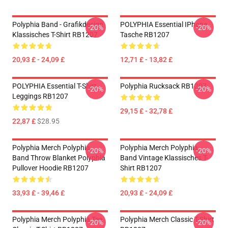
Polyphia Band - Grafikdesign
POLYPHIA Essential IPhone
-20%
-20%
Klassisches T-Shirt RB1207
Tasche RB1207
20,93 £ - 24,09 £
12,71 £ - 13,82 £
POLYPHIA Essential T-Shirt
Polyphia Rucksack RB1207
-20%
-20%
Leggings RB1207
29,15 £ - 32,78 £
22,87 £
$28.95
Polyphia Merch Polyphia
Polyphia Merch Polyphia
-20%
-20%
Band Throw Blanket Polyphia
Band Vintage Klassisches T-
Pullover Hoodie RB1207
Shirt RB1207
33,93 £ - 39,46 £
20,93 £ - 24,09 £
Polyphia Merch Polyphia Tee
Polyphia Merch Classic T-Shirt
-20%
-20%