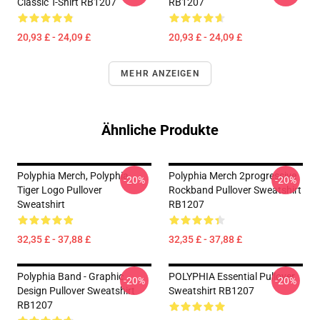
Classic T-Shirt RB1207
RB1207
20,93 £ - 24,09 £
20,93 £ - 24,09 £
MEHR ANZEIGEN
Ähnliche Produkte
Polyphia Merch, Polyphia
Polyphia Merch 2progressive
-20%
-20%
Tiger Logo Pullover
Rockband Pullover Sweatshirt
Sweatshirt
RB1207
32,35 £ - 37,88 £
32,35 £ - 37,88 £
Polyphia Band - Graphic
POLYPHIA Essential Pullover
-20%
-20%
Design Pullover Sweatshirt
Sweatshirt RB1207
RB1207