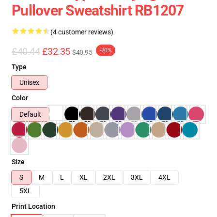
Pullover Sweatshirt RB1207
(4 customer reviews)
£40.44
£32.35
-20%
$40.95
Type
Unisex
Color
Default
Size
S
M
L
XL
2XL
3XL
4XL
5XL
Print Location