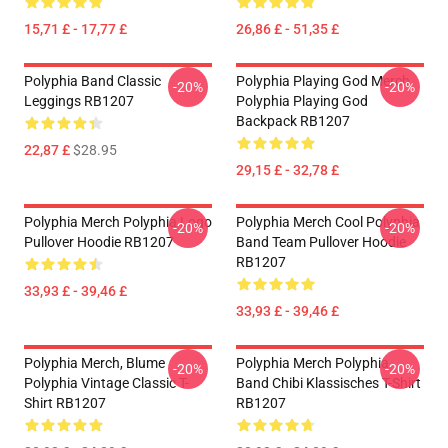
15,71 £ - 17,77 £
26,86 £ - 51,35 £
Polyphia Band Classic
Polyphia Playing God Merch
-20%
-20%
Leggings RB1207
Polyphia Playing God
Backpack RB1207
22,87 £
$28.95
29,15 £ - 32,78 £
Polyphia Merch Polyphia Logo
Polyphia Merch Cool Polyphia
-20%
-20%
Pullover Hoodie RB1207
Band Team Pullover Hoodie
RB1207
33,93 £ - 39,46 £
33,93 £ - 39,46 £
Polyphia Merch, Blume
Polyphia Merch Polyphia
-20%
-20%
Polyphia Vintage Classic T-
Band Chibi Klassisches T-Shirt
Shirt RB1207
RB1207