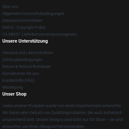
Über uns
Allgemeine Geschäftsbedingungen
Datenschutzrichtlinien
DMCA - Copyright Policy
CA SB657: Lieferkettentransparenzgesetz
Unsere Unterstützung
Versand und Lieferrichtlinien
Zahlungsbedingungen
Return & Refund Richtlinien
Kontaktieren Sie uns
Kundenhilfe (FAQ)
Werdegang
Unser Shop
Jedes unserer Produkte wurde von einem Expertenteam entworfen.
Wir bieten eine Vielzahl von Qualitätsprodukten, die auch ästhetisch
ansprechend sind. Unsere Designs sind nicht nur für Show – sie sind
entworfen, um Ihren Alltagsstil hervorzuheben.