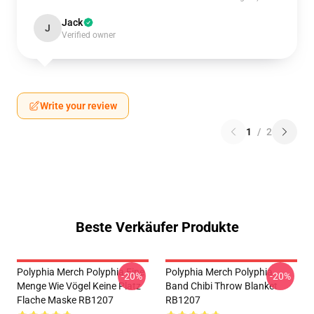
Jack
J
Verified owner
Write your review
1
/
2
Beste Verkäufer Produkte
Polyphia Merch Polyphia Eine
Polyphia Merch Polyphia
-20%
-20%
Menge Wie Vögel Keine Platz
Band Chibi Throw Blanket
Flache Maske RB1207
RB1207