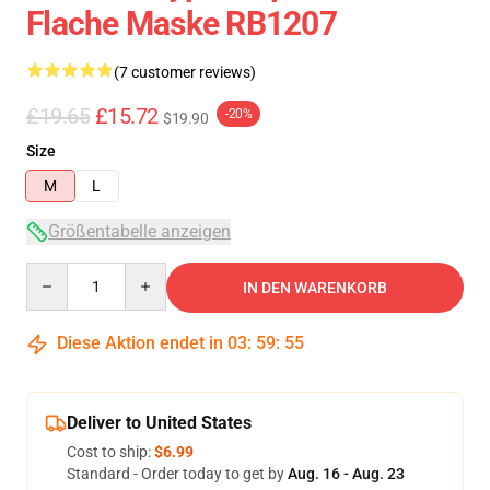
Flache Maske RB1207
(7 customer reviews)
£19.65
£15.72
-20%
$19.90
Size
M
L
Größentabelle anzeigen
Quantity
IN DEN WARENKORB
Diese Aktion endet in
03
:
59
:
54
Deliver to United States
Cost to ship:
$6.99
Standard - Order today to get by
Aug. 16 - Aug. 23