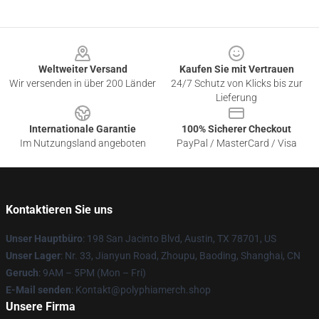
Footer
Weltweiter Versand
Kaufen Sie mit Vertrauen
Wir versenden in über 200 Länder
24/7 Schutz von Klicks bis zur
Lieferung
Internationale Garantie
100% Sicherer Checkout
Im Nutzungsland angeboten
PayPal / MasterCard / Visa
Kontaktieren Sie uns
Unser Hauptbüro
: 198 San Jacinto Blvd, Austin, TX 78701, US
Unser Lager
: Nr. 33, Jianyun Road, Zhoupu, Baoding, Shanghai, CN
Geruch
: 9AM – 5PM (Mon – Fri)
E-Mail senden
: Kontakt@polyphiamerch.shop
Unsere Firma