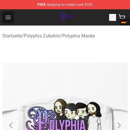
FREE
shipping on orders over $100
Polyphia Shop - Official Polyphia Merchandise Store
Open menu
Startseite
/
Polyphia Zubehör
/
Polyphia Maske