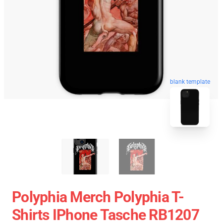
blank template
Polyphia Merch Polyphia T-
Shirts IPhone Tasche RB1207