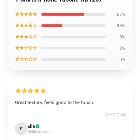
★★★★★
67%
★★★★☆
33%
★★★☆☆
0%
★★☆☆☆
0%
★☆☆☆☆
0%
Great texture, feels good to the touch.
Dec 7, 2024
Ella
E
Verified owner