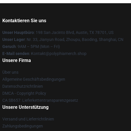
Kontaktieren Sie uns
Unser Hauptbüro
: 198 San Jacinto Blvd, Austin, TX 78701, US
Unser Lager
: Nr. 33, Jianyun Road, Zhoupu, Baoding, Shanghai, CN
Geruch
: 9AM – 5PM (Mon – Fri)
E-Mail senden
: Kontakt@polyphiamerch.shop
Unsere Firma
Über uns
Allgemeine Geschäftsbedingungen
Datenschutzrichtlinien
DMCA - Copyright Policy
CA SB657: Lieferkettentransparenzgesetz
Unsere Unterstützung
Versand und Lieferrichtlinien
Zahlungsbedingungen