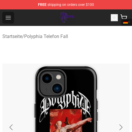
FREE
shipping on orders over $100
Polyphia Shop - Official Polyphia Merchandise Store
Open menu
Startseite
/
Polyphia Telefon Fall