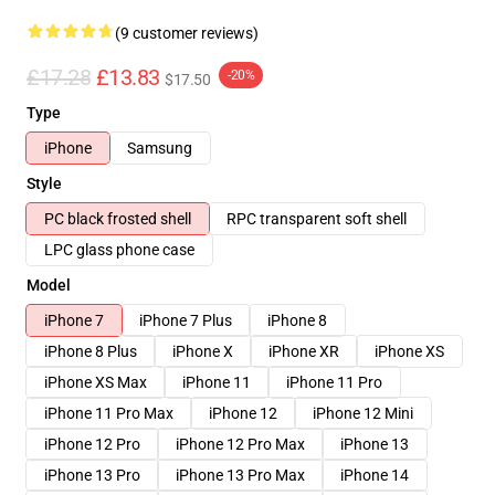
(9 customer reviews)
£17.28
£13.83
-20%
$17.50
Type
iPhone
Samsung
Style
PC black frosted shell
RPC transparent soft shell
LPC glass phone case
Model
iPhone 7
iPhone 7 Plus
iPhone 8
iPhone 8 Plus
iPhone X
iPhone XR
iPhone XS
iPhone XS Max
iPhone 11
iPhone 11 Pro
iPhone 11 Pro Max
iPhone 12
iPhone 12 Mini
iPhone 12 Pro
iPhone 12 Pro Max
iPhone 13
iPhone 13 Pro
iPhone 13 Pro Max
iPhone 14