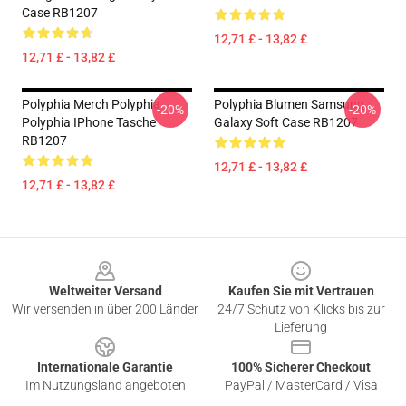
Case RB1207
12,71 £ - 13,82 £
12,71 £ - 13,82 £
Polyphia Merch Polyphia
Polyphia Blumen Samsung
-20%
-20%
Polyphia IPhone Tasche
Galaxy Soft Case RB1207
RB1207
12,71 £ - 13,82 £
12,71 £ - 13,82 £
Footer
Weltweiter Versand
Kaufen Sie mit Vertrauen
Wir versenden in über 200 Länder
24/7 Schutz von Klicks bis zur
Lieferung
Internationale Garantie
100% Sicherer Checkout
Im Nutzungsland angeboten
PayPal / MasterCard / Visa