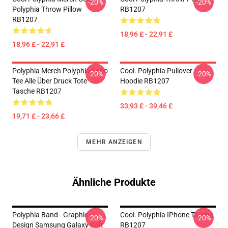
-20%
-20%
Polyphia Throw Pillow
RB1207
RB1207
18,96 £ - 22,91 £
18,96 £ - 22,91 £
Polyphia Merch Polyphia Logo
Cool. Polyphia Pullover
-20%
-20%
Tee Alle Über Druck Tote
Hoodie RB1207
Tasche RB1207
33,93 £ - 39,46 £
19,71 £ - 23,66 £
MEHR ANZEIGEN
Ähnliche Produkte
Polyphia Band - Graphic
Cool. Polyphia IPhone Tasche
-20%
-20%
Design Samsung Galaxy Soft
RB1207