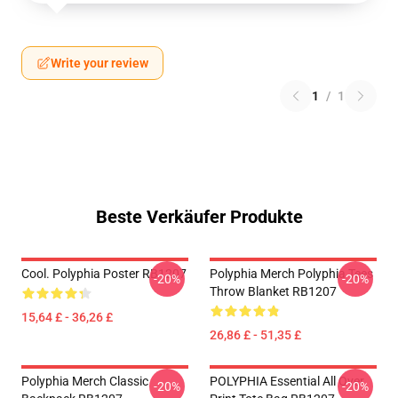
Write your review
1
/
1
Beste Verkäufer Produkte
Cool. Polyphia Poster RB1207
Polyphia Merch Polyphia Tees
-20%
-20%
Throw Blanket RB1207
15,64 £ - 36,26 £
26,86 £ - 51,35 £
Polyphia Merch Classic
POLYPHIA Essential All Over
-20%
-20%