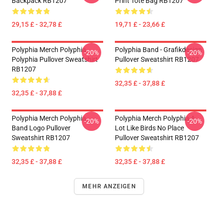
Backpack RB1207
Print Tote Bag RB1207
29,15 £ - 32,78 £
19,71 £ - 23,66 £
Polyphia Merch Polyphia
Polyphia Band - Grafikdesign
-20%
-20%
Polyphia Pullover Sweatshirt
Pullover Sweatshirt RB1207
RB1207
32,35 £ - 37,88 £
32,35 £ - 37,88 £
Polyphia Merch Polyphia
Polyphia Merch Polyphia A
-20%
-20%
Band Logo Pullover
Lot Like Birds No Place
Sweatshirt RB1207
Pullover Sweatshirt RB1207
32,35 £ - 37,88 £
32,35 £ - 37,88 £
MEHR ANZEIGEN