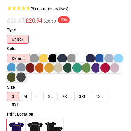
(3 customer reviews)
£26.17
£20.94
-20%
$26.50
Type
Unisex
Color
Default
Size
S
M
L
XL
2XL
3XL
4XL
5XL
Print Location