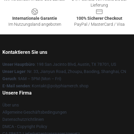
Lieferung
Internationale Garantie
100% Sicherer Checkout
Im Nutzungsland angeboten
PayPal / MasterCard / Visa
Kontaktieren Sie uns
Unser Hauptbüro
: 198 San Jacinto Blvd, Austin, TX 78701, US
Unser Lager
: Nr. 33, Jianyun Road, Zhoupu, Baoding, Shanghai, CN
Geruch
: 9AM – 5PM (Mon – Fri)
E-Mail senden
: Kontakt@polyphiamerch.shop
Unsere Firma
Über uns
Allgemeine Geschäftsbedingungen
Datenschutzrichtlinien
DMCA - Copyright Policy
CA SB657: Lieferkettentransparenzgesetz