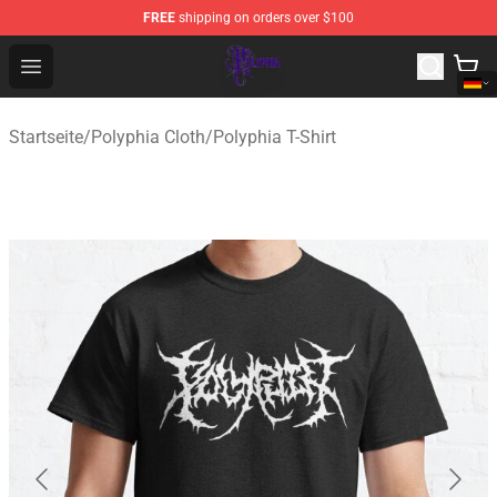
FREE
shipping on orders over $100
Polyphia Shop - Official Polyphia Merchandise Store
Open menu
Startseite
/
Polyphia Cloth
/
Polyphia T-Shirt