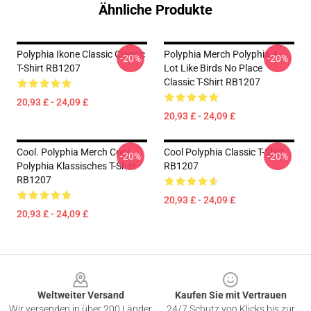
Ähnliche Produkte
Polyphia Ikone Classic Classic
Polyphia Merch Polyphia A
-20%
-20%
T-Shirt RB1207
Lot Like Birds No Place
Classic T-Shirt RB1207
20,93 £ - 24,09 £
20,93 £ - 24,09 £
Cool. Polyphia Merch Cool
Cool Polyphia Classic T-Shirt
-20%
-20%
Polyphia Klassisches T-Shirt
RB1207
RB1207
20,93 £ - 24,09 £
20,93 £ - 24,09 £
Footer
Weltweiter Versand
Kaufen Sie mit Vertrauen
Wir versenden in über 200 Länder
24/7 Schutz von Klicks bis zur