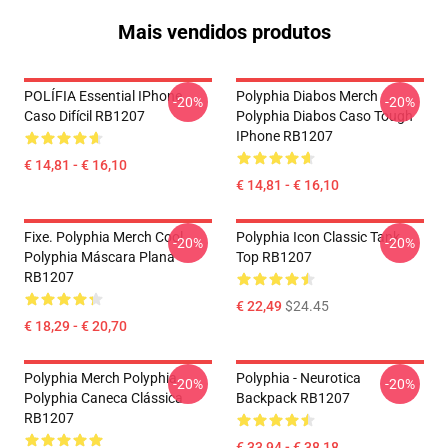
Mais vendidos produtos
POLÍFIA Essential IPhone
Polyphia Diabos Merch
-20%
-20%
Caso Difícil RB1207
Polyphia Diabos Caso Tough
IPhone RB1207
€ 14,81 - € 16,10
€ 14,81 - € 16,10
Fixe. Polyphia Merch Cool
Polyphia Icon Classic Tank
-20%
-20%
Polyphia Máscara Plana
Top RB1207
RB1207
€ 22,49
$24.45
€ 18,29 - € 20,70
Polyphia Merch Polyphia
Polyphia - Neurotica
-20%
-20%
Polyphia Caneca Clássica
Backpack RB1207
RB1207
€ 33,94 - € 38,18