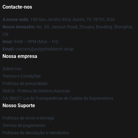
Contacte-nos
A nossa sede
: 198 San Jacinto Blvd, Austin, TX 78701, EUA
Nosso Armazém
: No. 33, Jianyun Road, Zhoupu, Baoding, Shanghai,
CN
Hour
: 9AM – 5PM (Mon – Fri)
Email
: contato@polyphiaMerch.shop
Nossa empresa
Sobre nós
Termos e Condições
Políticas de privacidade
DMCA - Política de Direitos Autorais
CA SB657: Lei de Transparência de Cadeia de Suprimentos
Nosso Suporte
Políticas de envio e entrega
Termos de pagamento
Políticas de devolução e reembolso