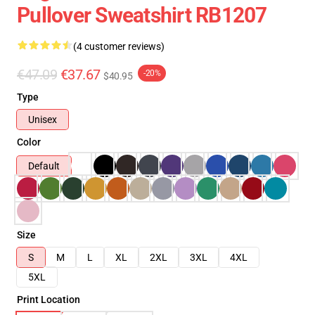
Pullover Sweatshirt RB1207
(4 customer reviews)
€47.09
€37.67
-20%
$40.95
Type
Unisex
Color
Default
Size
S
M
L
XL
2XL
3XL
4XL
5XL
Print Location