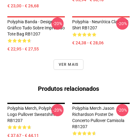
€ 23,00 - € 26,68
Polyphia Banda - Design
Polyphia - Neurótica Classic T-
-20%
-20%
Gráfico Tudo Sobre Impressão
Shirt RB1207
Tote Bag RB1207
€ 24,38 - € 28,06
€ 22,95 - € 27,55
VER MAIS
Produtos relacionados
Polyphia Merch, Polyphia
Polyphia Merch Jason
-20%
-20%
Logo Pullover Sweatshirt
Richardson Poster De
RB1207
Concerto Pullover Camisola
RB1207
€ 37,67 - € 44,11