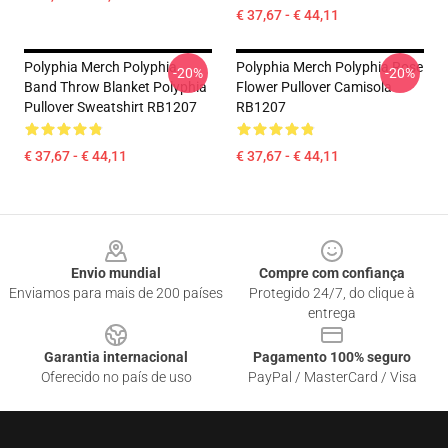
€ 37,67 - € 44,11
Polyphia Merch Polyphia
Polyphia Merch Polyphia Rose
-20%
-20%
Band Throw Blanket Polyphia
Flower Pullover Camisola
Pullover Sweatshirt RB1207
RB1207
€ 37,67 - € 44,11
€ 37,67 - € 44,11
Footer
Envio mundial
Compre com confiança
Enviamos para mais de 200 países
Protegido 24/7, do clique à
entrega
Garantia internacional
Pagamento 100% seguro
Oferecido no país de uso
PayPal / MasterCard / Visa