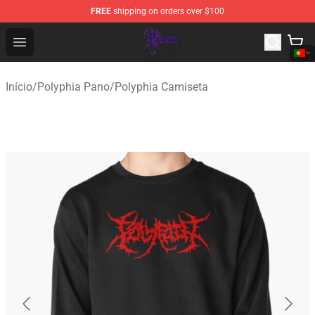
FREE
shipping on orders over $100
Polyphia Shop - Official Polyphia Merchandise Store
Open menu
Início
/
Polyphia Pano
/
Polyphia Camiseta