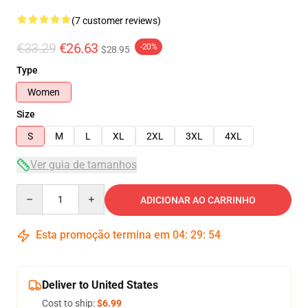
(7 customer reviews)
€33.29
€26.63
-20%
$28.95
Type
Women
Size
S
M
L
XL
2XL
3XL
4XL
Ver guia de tamanhos
Quantity
ADICIONAR AO CARRINHO
Esta promoção termina em
04
:
29
:
53
Deliver to United States
Cost to ship:
$6.99