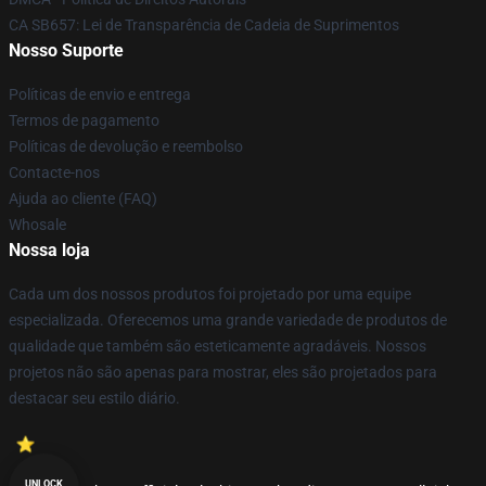
CA SB657: Lei de Transparência de Cadeia de Suprimentos
Nosso Suporte
Políticas de envio e entrega
Termos de pagamento
Políticas de devolução e reembolso
Contacte-nos
Ajuda ao cliente (FAQ)
Whosale
Nossa loja
Cada um dos nossos produtos foi projetado por uma equipe
especializada. Oferecemos uma grande variedade de produtos de
qualidade que também são esteticamente agradáveis. Nossos
projetos não são apenas para mostrar, eles são projetados para
destacar seu estilo diário.
UNLOCK