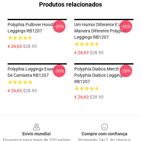
Produtos relacionados
Polyphia Pullover Hoodie
Um Humor Diferente E Uma
-20%
-20%
Leggings RB1207
Maneira Diferente Polyphia
Leggings RB1207
€ 26,63
$28.95
€ 26,63
$28.95
Polyphia Leggings Essenciais
Polyphia Diabos Merch
-20%
-20%
De Camiseta RB1207
Polyphia Diabos Leggings
RB1207
€ 26,63
$28.95
€ 26,63
$28.95
Footer
Envio mundial
Compre com confiança
Enviamos para mais de 200 países
Protegido 24/7, do clique à