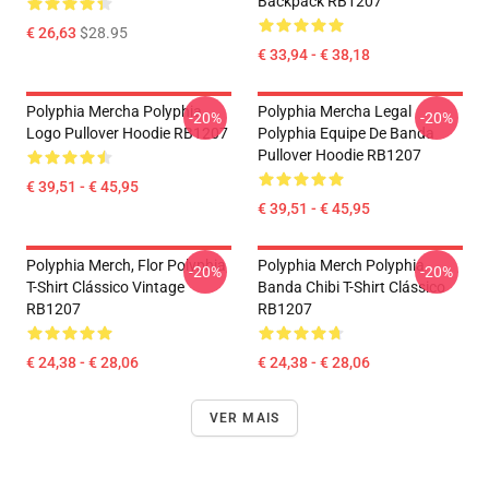
Backpack RB1207
€ 26,63
$28.95
€ 33,94 - € 38,18
Polyphia Mercha Polyphia
Polyphia Mercha Legal
-20%
-20%
Logo Pullover Hoodie RB1207
Polyphia Equipe De Banda
Pullover Hoodie RB1207
€ 39,51 - € 45,95
€ 39,51 - € 45,95
Polyphia Merch, Flor Polyphia
Polyphia Merch Polyphia
-20%
-20%
T-Shirt Clássico Vintage
Banda Chibi T-Shirt Clássico
RB1207
RB1207
€ 24,38 - € 28,06
€ 24,38 - € 28,06
VER MAIS