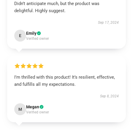
Didn’t anticipate much, but the product was
delightful. Highly suggest.
Sep 17, 2024
Emily
E
Verified owner
I’m thrilled with this product! It’s resilient, effective,
and fulfills all my expectations.
Sep 8, 2024
Megan
M
Verified owner