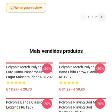
Write your review
1
/
2
Mais vendidos produtos
Polyphia Merch Polyphia Um
Polyphia Merch Polyphia
-20%
-20%
Lote Como Pássaros Nenhum
Band Chibi Throw Blanket
Lugar Máscara Plana RB1207
RB1207
€ 18,29 - € 20,70
€ 31,28 - € 59,80
Polyphia Banda Classic
Polyphia Playing God Merch
-20%
-20%
Leggings RB1207
Polyphia Playing God