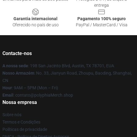
entrega
Garantia internacional
Pagamento 100% seguro
Oferecido no país de uso
PayPal / MasterCard / Visa
Contacte-nos
A nossa sede
: 198 San Jacinto Blvd, Austin, TX 78701, EUA
Nosso Armazém
: No. 33, Jianyun Road, Zhoupu, Baoding, Shanghai,
CN
Hour
: 9AM – 5PM (Mon – Fri)
Email
: contato@polyphiaMerch.shop
Nossa empresa
Sobre nós
Termos e Condições
Políticas de privacidade
DMCA - Política de Direitos Autorais