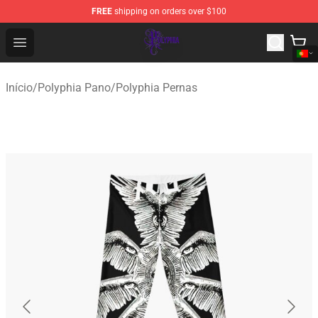
FREE
shipping on orders over $100
Polyphia Shop - Official Polyphia Merchandise Store
Open menu
Início
/
Polyphia Pano
/
Polyphia Pernas