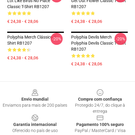
Lot Like Birds No Place
Get Out Flower Classic T-Shirt
Classic T-Shirt RB1207
RB1207
€ 24,38 - € 28,06
€ 24,38 - € 28,06
Polyphia Merch Clássico T-
Polyphia Devils Merch
-20%
-20%
Shirt RB1207
Polyphia Devils Classic T-Shirt
RB1207
€ 24,38 - € 28,06
€ 24,38 - € 28,06
Footer
Envio mundial
Compre com confiança
Enviamos para mais de 200 países
Protegido 24/7, do clique à
entrega
Garantia internacional
Pagamento 100% seguro
Oferecido no país de uso
PayPal / MasterCard / Visa