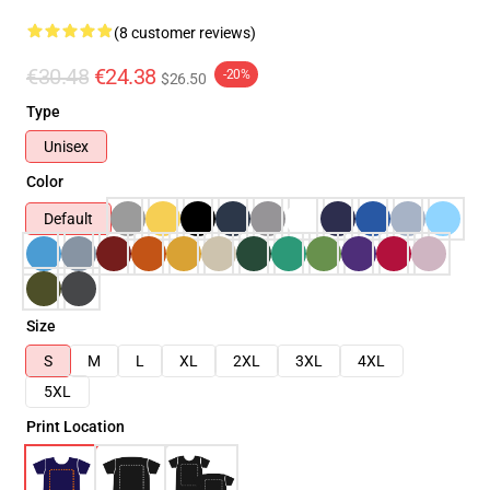
(8 customer reviews)
€30.48
€24.38
-20%
$26.50
Type
Unisex
Color
Default
Size
S
M
L
XL
2XL
3XL
4XL
5XL
Print Location