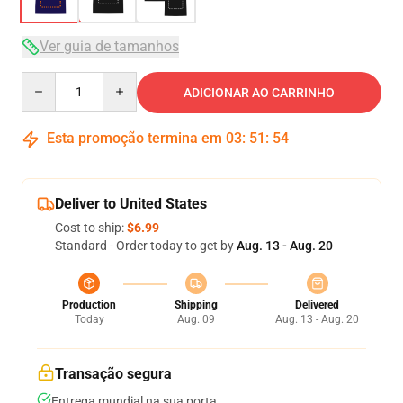
Ver guia de tamanhos
Quantity
ADICIONAR AO CARRINHO
Esta promoção termina em
03
:
51
:
53
Deliver to United States
Cost to ship:
$6.99
Standard - Order today to get by
Aug. 13 - Aug. 20
Production
Shipping
Delivered
Today
Aug. 09
Aug. 13 - Aug. 20
Transação segura
Entrega mundial na sua porta