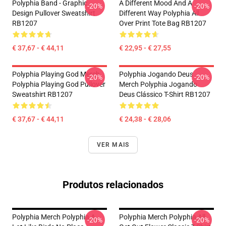
Polyphia Band - Graphic
A Different Mood And A
-20%
-20%
Design Pullover Sweatshirt
Different Way Polyphia All
RB1207
Over Print Tote Bag RB1207
€ 37,67 - € 44,11
€ 22,95 - € 27,55
Polyphia Playing God Merch
Polyphia Jogando Deus
-20%
-20%
Polyphia Playing God Pullover
Merch Polyphia Jogando
Sweatshirt RB1207
Deus Clássico T-Shirt RB1207
€ 37,67 - € 44,11
€ 24,38 - € 28,06
VER MAIS
Produtos relacionados
Polyphia Merch Polyphia A
Polyphia Merch Polyphia All
-20%
-20%