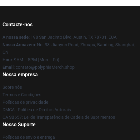
Contacte-nos
A nossa sede
: 198 San Jacinto Blvd, Austin, TX 78701, EUA
Nosso Armazém
: No. 33, Jianyun Road, Zhoupu, Baoding, Shanghai,
CN
Hour
: 9AM – 5PM (Mon – Fri)
Email
: contato@polyphiaMerch.shop
Nossa empresa
Sobre nós
Termos e Condições
Políticas de privacidade
DMCA - Política de Direitos Autorais
CA SB657: Lei de Transparência de Cadeia de Suprimentos
Nosso Suporte
Políticas de envio e entrega