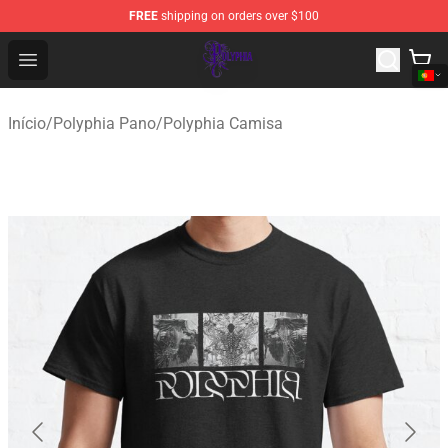
FREE
shipping on orders over $100
Polyphia Shop - Official Polyphia Merchandise Store
Open menu
Início
/
Polyphia Pano
/
Polyphia Camisa