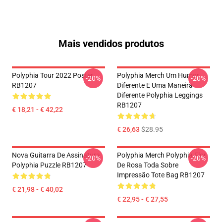
Mais vendidos produtos
Polyphia Tour 2022 Poster
Polyphia Merch Um Humor
-20%
-20%
RB1207
Diferente E Uma Maneira
Diferente Polyphia Leggings
RB1207
€ 18,21 - € 42,22
€ 26,63
$28.95
Nova Guitarra De Assinatura
Polyphia Merch Polyphia Flor
-20%
-20%
Polyphia Puzzle RB1207
De Rosa Toda Sobre
Impressão Tote Bag RB1207
€ 21,98 - € 40,02
€ 22,95 - € 27,55