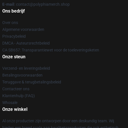
E-mail
: contact@polyphiamerch.shop
Ons bedrijf
Over ons
Algemene voorwaarden
Privacybeleid
DMCA - Auteursrechtbeleid
CA SB657: Transparantiewet voor de toeleveringsketen
Onze steun
Verzend- en leveringsbeleid
Betalingsvoorwaarden
Teruggave & terugbetalingsbeleid
Contacteer ons
Klantenhulp (FAQ)
Whosale
Onze winkel
Al onze producten zijn ontworpen door een deskundig team. Wij
bieden een breed scala aan kwaliteitsproducten die ook esthetisch