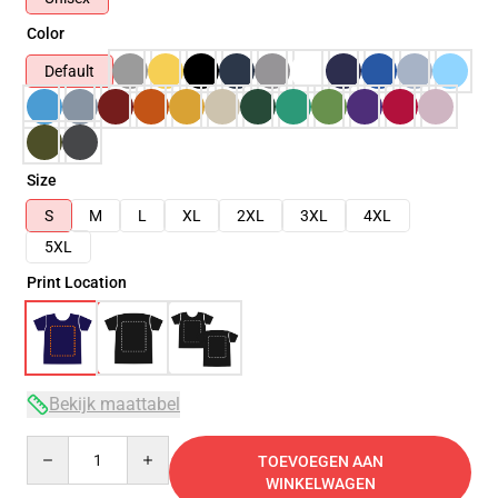
Color
Default
Size
S
M
L
XL
2XL
3XL
4XL
5XL
Print Location
Bekijk maattabel
Quantity
TOEVOEGEN AAN
WINKELWAGEN