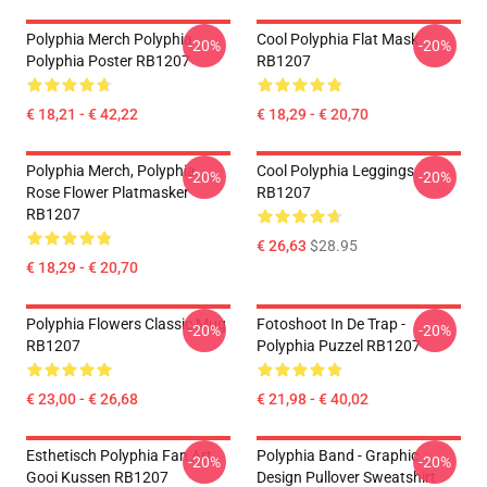
Polyphia Merch Polyphia
Cool Polyphia Flat Mask
-20%
-20%
Polyphia Poster RB1207
RB1207
€ 18,21 - € 42,22
€ 18,29 - € 20,70
Polyphia Merch, Polyphia
Cool Polyphia Leggings
-20%
-20%
Rose Flower Platmasker
RB1207
RB1207
€ 26,63
$28.95
€ 18,29 - € 20,70
Polyphia Flowers Classic Mug
Fotoshoot In De Trap -
-20%
-20%
RB1207
Polyphia Puzzel RB1207
€ 23,00 - € 26,68
€ 21,98 - € 40,02
Esthetisch Polyphia Fan Art
Polyphia Band - Graphic
-20%
-20%
Gooi Kussen RB1207
Design Pullover Sweatshirt