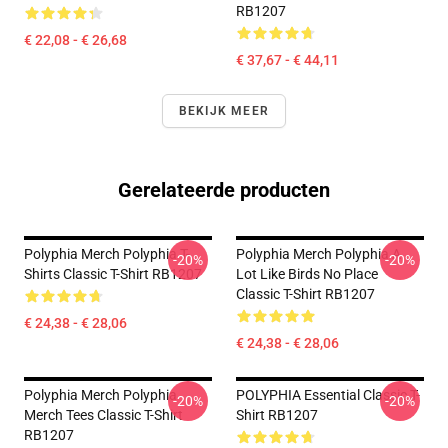
RB1207
€ 22,08 - € 26,68
€ 37,67 - € 44,11
BEKIJK MEER
Gerelateerde producten
Polyphia Merch Polyphia T-
Polyphia Merch Polyphia A
-20%
-20%
Shirts Classic T-Shirt RB1207
Lot Like Birds No Place
Classic T-Shirt RB1207
€ 24,38 - € 28,06
€ 24,38 - € 28,06
Polyphia Merch Polyphia
POLYPHIA Essential Classic T-
-20%
-20%
Merch Tees Classic T-Shirt
Shirt RB1207
RB1207