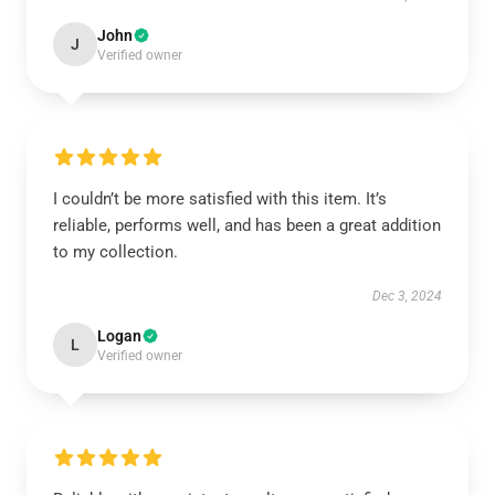
John
J
Verified owner
I couldn’t be more satisfied with this item. It’s
reliable, performs well, and has been a great addition
to my collection.
Dec 3, 2024
Logan
L
Verified owner