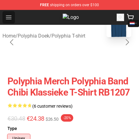
FREE
shipping on orders over $100
blank template
Open menu
Polyphia Shop - Official Polyphia 
Home
/
Polyphia Doek
/
Polyphia T-shirt
Polyphia Merch Polyphia Band
Chibi Klassieke T-Shirt RB1207
(6 customer reviews)
€30.48
€24.38
-20%
$26.50
Type
Unisex