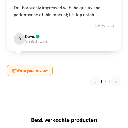
I’m thoroughly impressed with the quality and
performance of this product; it’s top-notch.
Oct 26, 2024
David
D
Verified owner
Write your review
1
/
1
Best verkochte producten