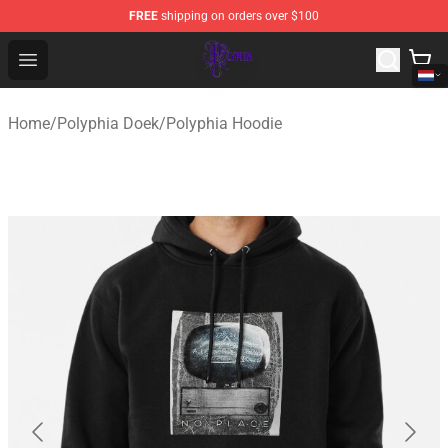
FREE
shipping on orders over $100
Polyphia Shop - Official Polyphia Merchandise Store
Open menu
Home
/
Polyphia Doek
/
Polyphia Hoodie