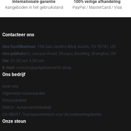
Internationale garantie
100% veilige afhandeling
Aangeboden in het gebruiksland
PayPal / MasterCard / Visa
Contacteer ons
Ons hoofdkantoor
: 198 San Jacinto Blvd, Austin, TX 78701, US
Ons pakhuis
33, Jianyun Road, Zhoupu, Baoding, Shanghai, CN
Uur
: 21.00 uur 5.00 uur
E-mail
: contact@polyphiamerch.shop
Ons bedrijf
Over ons
Algemene voorwaarden
Privacybeleid
DMCA - Auteursrechtbeleid
CA SB657: Transparantiewet voor de toeleveringsketen
Onze steun