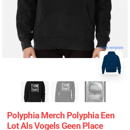
blank template
Polyphia Merch Polyphia Een
Lot Als Vogels Geen Place