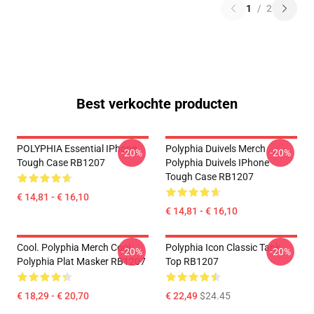
1
/
2
Best verkochte producten
POLYPHIA Essential IPhone
Polyphia Duivels Merch
-20%
-20%
Tough Case RB1207
Polyphia Duivels IPhone
Tough Case RB1207
€ 14,81 - € 16,10
€ 14,81 - € 16,10
Cool. Polyphia Merch Cool
Polyphia Icon Classic Tank
-20%
-20%
Polyphia Plat Masker RB1207
Top RB1207
€ 18,29 - € 20,70
€ 22,49
$24.45