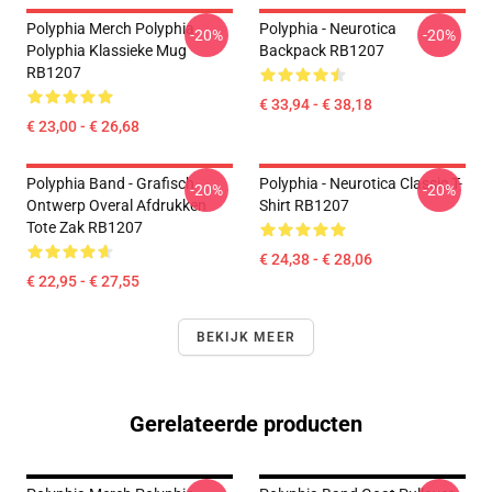
Polyphia Merch Polyphia
Polyphia - Neurotica
-20%
-20%
Polyphia Klassieke Mug
Backpack RB1207
RB1207
€ 33,94 - € 38,18
€ 23,00 - € 26,68
Polyphia Band - Grafisch
Polyphia - Neurotica Classic T-
-20%
-20%
Ontwerp Overal Afdrukken
Shirt RB1207
Tote Zak RB1207
€ 24,38 - € 28,06
€ 22,95 - € 27,55
BEKIJK MEER
Gerelateerde producten