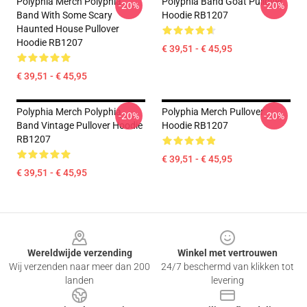
Polyphia Merch Polyphia
Polyphia Band Goat Pullover
-20%
-20%
Band With Some Scary
Hoodie RB1207
Haunted House Pullover
Hoodie RB1207
€ 39,51 - € 45,95
€ 39,51 - € 45,95
Polyphia Merch Polyphia
Polyphia Merch Pullover
-20%
-20%
Band Vintage Pullover Hoodie
Hoodie RB1207
RB1207
€ 39,51 - € 45,95
€ 39,51 - € 45,95
Footer
Wereldwijde verzending
Winkel met vertrouwen
Wij verzenden naar meer dan 200
24/7 beschermd van klikken tot
landen
levering