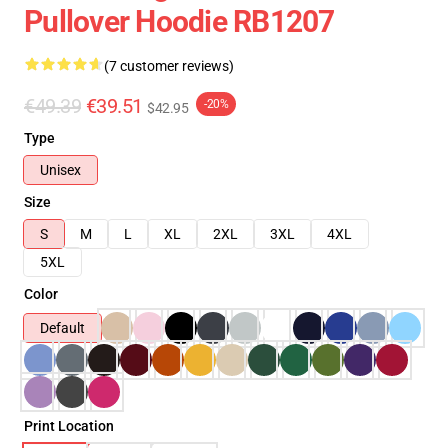
Pullover Hoodie RB1207
(7 customer reviews)
€49.39
€39.51
-20%
$42.95
Type
Unisex
Size
S
M
L
XL
2XL
3XL
4XL
5XL
Color
Default
Print Location