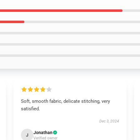
Soft, smooth fabric, delicate stitching, very
satisfied.
Dec 3, 2024
Jonathan
J
Verified owner