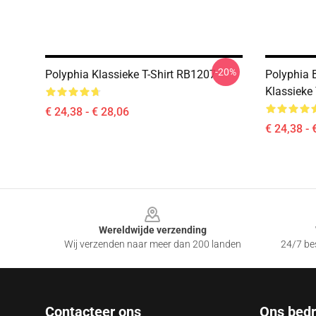
-20%
Polyphia Klassieke T-Shirt RB1207
Polyphia 
Klassieke
€ 24,38 - € 28,06
€ 24,38 - 
Footer
Wereldwijde verzending
Wij verzenden naar meer dan 200 landen
24/7 bes
Contacteer ons
Ons bedri