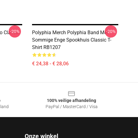
-20%
-20%
o Classic
Polyphia Merch Polyphia Band Met
Sommige Enge Spookhuis Classic T-
Shirt RB1207
€ 24,38 - € 28,06
e
100% veilige afhandeling
sland
PayPal / MasterCard / Visa
Onze winkel