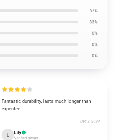
67%
33%
0%
0%
0%
Fantastic durability, lasts much longer than
expected.
Dec 2, 2024
Lily
L
Verified owner