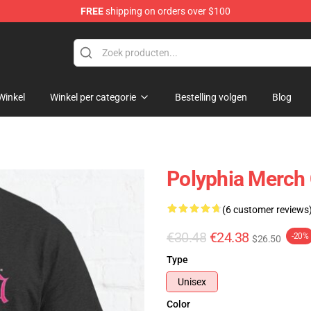
FREE
shipping on orders over $100
Winkel
Winkel per categorie
Bestelling volgen
Blog
Polyphia Merch 
(6 customer reviews
€30.48
€24.38
-20%
$26.50
Type
Unisex
Color