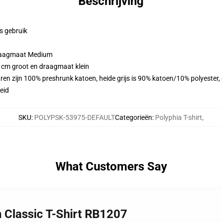
Beschrijving
ks gebruik
draagmaat Medium
3 cm groot en draagmaat klein
ren zijn 100% preshrunk katoen, heide grijs is 90% katoen/10% polyester
eid
SKU
:
POLYPSK-53975-DEFAULT
Categorieën
:
Polyphia T-shirt
,
What Customers Say
h Classic T-Shirt RB1207