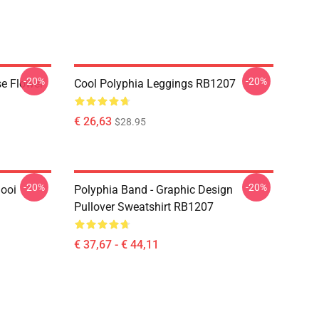
-20%
-20%
se Flower
Cool Polyphia Leggings RB1207
€ 26,63
$28.95
-20%
-20%
Gooi
Polyphia Band - Graphic Design
Pullover Sweatshirt RB1207
€ 37,67 - € 44,11