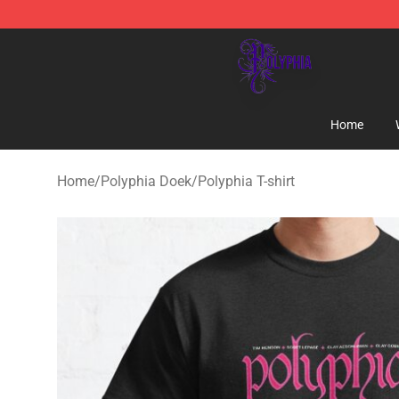
Polyphia Shop - Official Polyphia Merchandise Store
Home
Home
/
Polyphia Doek
/
Polyphia T-shirt