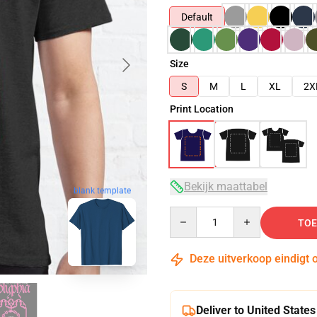
Default
Size
S
M
L
XL
2X
Print Location
Bekijk maattabel
blank template
Quantity
TOE
Deze uitverkoop eindigt 
Deliver to United States