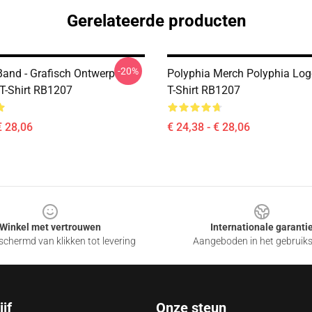
Gerelateerde producten
-20%
Band - Grafisch Ontwerp
Polyphia Merch Polyphia Log
 T-Shirt RB1207
T-Shirt RB1207
€ 28,06
€ 24,38 - € 28,06
Winkel met vertrouwen
Internationale garanti
chermd van klikken tot levering
Aangeboden in het gebruik
jf
Onze steun