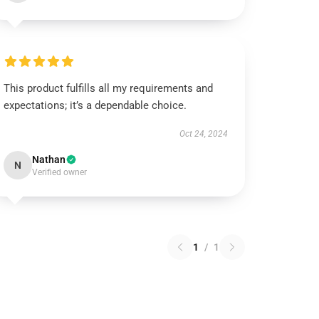
This product fulfills all my requirements and
expectations; it’s a dependable choice.
Oct 24, 2024
Nathan
N
Verified owner
1
/
1