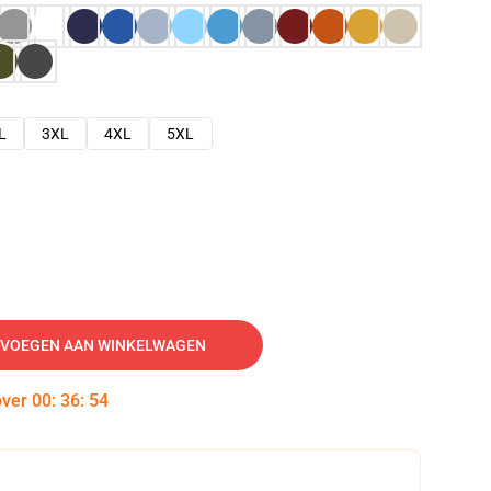
L
3XL
4XL
5XL
VOEGEN AAN WINKELWAGEN
over
00
:
36
:
53