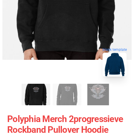
blank template
Polyphia Merch 2progressieve
Rockband Pullover Hoodie