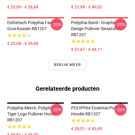
€ 23,00 - € 26,68
€ 21,98 - € 40,02
Esthetisch Polyphia Fan Art
Polyphia Band - Graphic
-20%
-20%
Gooi Kussen RB1207
Design Pullover Sweatshirt
RB1207
€ 22,08 - € 26,68
€ 37,67 - € 44,11
BEKIJK MEER
Gerelateerde producten
Polyphia Merch, Polyphia
POLYPHIA Essential Pullover
-20%
-20%
Tiger Logo Pullover Hoodie
Hoodie RB1207
RB1207
€ 39,51 - € 45,95
€ 39,51 - € 45,95