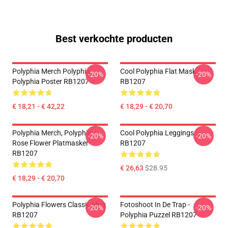
Best verkochte producten
Polyphia Merch Polyphia
Cool Polyphia Flat Mask
-20%
-20%
Polyphia Poster RB1207
RB1207
€ 18,21 - € 42,22
€ 18,29 - € 20,70
Polyphia Merch, Polyphia
Cool Polyphia Leggings
-20%
-20%
Rose Flower Platmasker
RB1207
RB1207
€ 26,63
$28.95
€ 18,29 - € 20,70
Polyphia Flowers Classic Mug
Fotoshoot In De Trap -
-20%
-20%
RB1207
Polyphia Puzzel RB1207