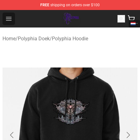
FREE
shipping on orders over $100
Polyphia Shop - Official Polyphia Merchandise Store
Open menu
Home
/
Polyphia Doek
/
Polyphia Hoodie