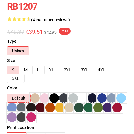
RB1207
(4 customer reviews)
€49.39
€39.51
-20%
$42.95
Type
Unisex
Size
S
M
L
XL
2XL
3XL
4XL
5XL
Color
Default
Print Location