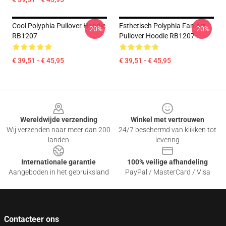
Cool Polyphia Pullover Hoodie
Esthetisch Polyphia Fan Art
-20%
-20%
RB1207
Pullover Hoodie RB1207
€ 39,51 - € 45,95
€ 39,51 - € 45,95
Footer
Wereldwijde verzending
Winkel met vertrouwen
Wij verzenden naar meer dan 200
24/7 beschermd van klikken tot
landen
levering
Internationale garantie
100% veilige afhandeling
Aangeboden in het gebruiksland
PayPal / MasterCard / Visa
Contacteer ons