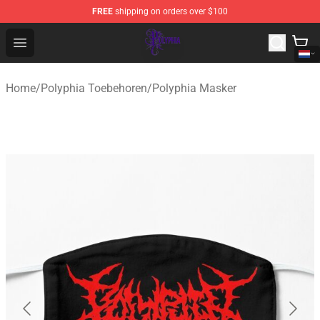
FREE
shipping on orders over $100
Polyphia Shop - Official Polyphia Merchandise Store
Open menu
Home
/
Polyphia Toebehoren
/
Polyphia Masker