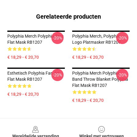
Gerelateerde producten
Polyphia Merch Polyphia Tees
Polyphia Merch, Polyphia
-20%
-20%
Flat Mask RB1207
Logo Platmasker RB1207
€ 18,29 - € 20,70
€ 18,29 - € 20,70
Esthetisch Polyphia Fan Art
Polyphia Merch Polyphia
-20%
-20%
Flat Mask RB1207
Band Throw Blanket Polyphia
Flat Mask RB1207
€ 18,29 - € 20,70
€ 18,29 - € 20,70
Footer
Wereldwijde verzending
Winkel met vertrouwen