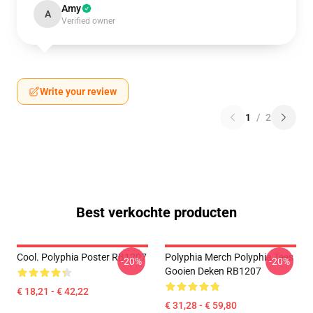
Amy
A
Verified owner
Write your review
1
/
2
Best verkochte producten
Cool. Polyphia Poster RB1207
Polyphia Merch Polyphia Tees
-20%
-20%
Gooien Deken RB1207
€ 18,21 - € 42,22
€ 31,28 - € 59,80