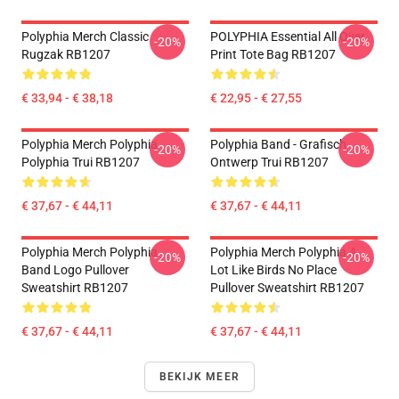
Polyphia Merch Classic
POLYPHIA Essential All Over
-20%
-20%
Rugzak RB1207
Print Tote Bag RB1207
€ 33,94 - € 38,18
€ 22,95 - € 27,55
Polyphia Merch Polyphia
Polyphia Band - Grafisch
-20%
-20%
Polyphia Trui RB1207
Ontwerp Trui RB1207
€ 37,67 - € 44,11
€ 37,67 - € 44,11
Polyphia Merch Polyphia
Polyphia Merch Polyphia A
-20%
-20%
Band Logo Pullover
Lot Like Birds No Place
Sweatshirt RB1207
Pullover Sweatshirt RB1207
€ 37,67 - € 44,11
€ 37,67 - € 44,11
BEKIJK MEER