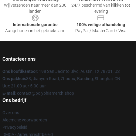
Wij verzenden naar meer dan 200
24/7 beschermd van klikken tot
landen
levering
Internationale garantie
100% veilige afhandeling
Aangeboden in het gebruiksland
PayPal / MasterCard / Visa
Contacteer ons
Ons hoofdkantoor
: 198 San Jacinto Blvd, Austin, TX 78701, US
Ons pakhuis
33, Jianyun Road, Zhoupu, Baoding, Shanghai, CN
Uur
: 21.00 uur 5.00 uur
E-mail
: contact@polyphiamerch.shop
Ons bedrijf
Over ons
Algemene voorwaarden
Privacybeleid
DMCA - Auteursrechtbeleid