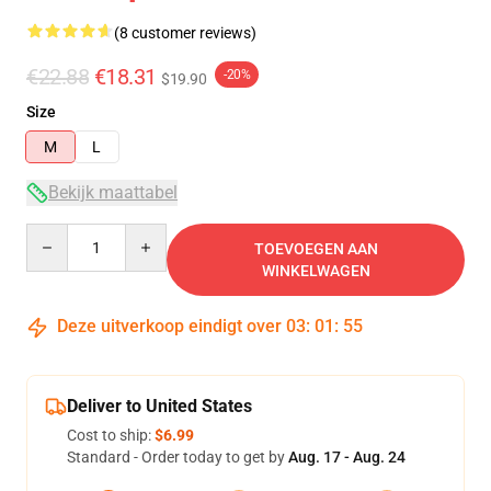
(8 customer reviews)
€22.88
€18.31
-20%
$19.90
Size
M
L
Bekijk maattabel
Quantity
TOEVOEGEN AAN
WINKELWAGEN
Deze uitverkoop eindigt over
03
:
01
:
54
Deliver to United States
Cost to ship:
$6.99
Standard - Order today to get by
Aug. 17 - Aug. 24