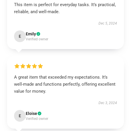
This item is perfect for everyday tasks. It’s practical,
reliable, and well-made.
Dec 5, 2024
Emily
E
Verified owner
A great item that exceeded my expectations. It’s
well-made and functions perfectly, offering excellent
value for money.
Dec 3, 2024
Eloise
E
Verified owner