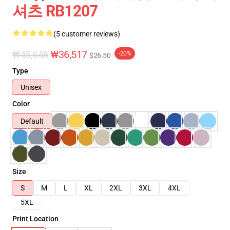
셔츠 RB1207
(5 customer reviews)
₩45,646
₩36,517
-20%
$26.50
Type
Unisex
Color
Default
Size
S
M
L
XL
2XL
3XL
4XL
5XL
Print Location