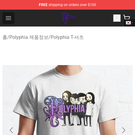
FREE
shipping on orders over $100
Polyphia Shop - Official Polyphia Merchandise Store
Open menu
홈
/
Polyphia 제품정보
/
Polyphia T-셔츠