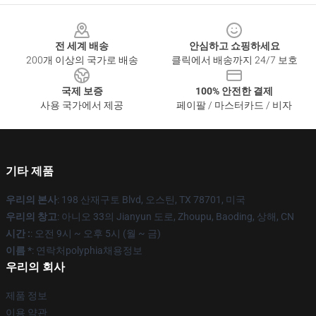
Footer
전 세계 배송
안심하고 쇼핑하세요
200개 이상의 국가로 배송
클릭에서 배송까지 24/7 보호
국제 보증
100% 안전한 결제
사용 국가에서 제공
페이팔 / 마스터카드 / 비자
기타 제품
우리의 본사
: 198 산재구토 Blvd, 오스틴, TX 78701, 미국
우리의 창고
: 아니오 33의 Jianyun 도로, Zhoupu, Baoding, 상해, CN
시간 :
: 오전 9시 ~ 오후 5시 (월 ~ 금)
이름 *
: 연락처polyphia채용정보
우리의 회사
제품 정보
이용 약관