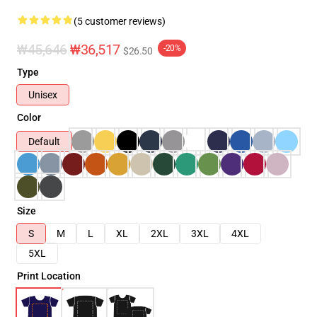
(5 customer reviews)
₩45,646
₩36,517
-20%
$26.50
Type
Unisex
Color
Default
Size
S
M
L
XL
2XL
3XL
4XL
5XL
Print Location