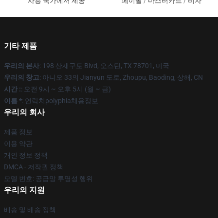
사용 국가에서 제공
페이팔 / 마스터카드 / 비자
기타 제품
우리의 본사
: 198 산재구토 Blvd, 오스틴, TX 78701, 미국
우리의 창고
: 아니오 33의 Jianyun 도로, Zhoupu, Baoding, 상해, CN
시간 :
: 오전 9시 ~ 오후 5시 (월 ~ 금)
이름 *
: 연락처polyphia채용정보
우리의 회사
제품 정보
이용 약관
개인 정보 정책
DMCA - 저작권 정책
모델 번호: 공급망 투명성 행위
우리의 지원
배송 및 배송 정책