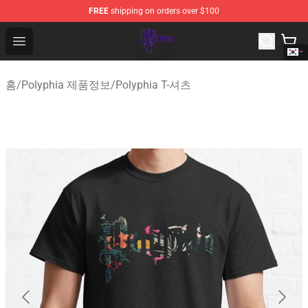
FREE
shipping on orders over $100
Polyphia Shop - Official Polyphia Merchandise Store
Open menu
홈
/
Polyphia 제품정보
/
Polyphia T-셔츠