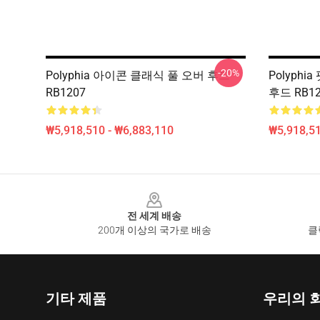
-20%
Polyphia 아이콘 클래식 풀 오버 후드
Polyphi
RB1207
후드 RB12
₩5,918,510 - ₩6,883,110
₩5,918,51
Footer
전 세계 배송
200개 이상의 국가로 배송
클
기타 제품
우리의 