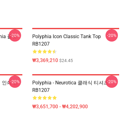
-20%
-20%
phia 플랫
Polyphia Icon Classic Tank Top
RB1207
₩3,369,210
$24.45
-20%
-20%
인 인쇄 끈
Polyphia - Neurotica 클래식 티셔츠
RB1207
₩3,651,700 - ₩4,202,900