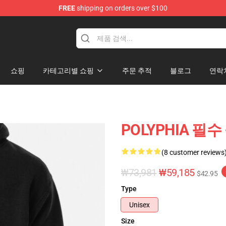
FREE
shipping on orders over $100
쇼핑
카테고리별 쇼핑
주문 추적
블로그
연락
POLYPHIA 필수
(8 customer reviews
₩73,981
₩59,185
$42.95
Type
Unisex
Size