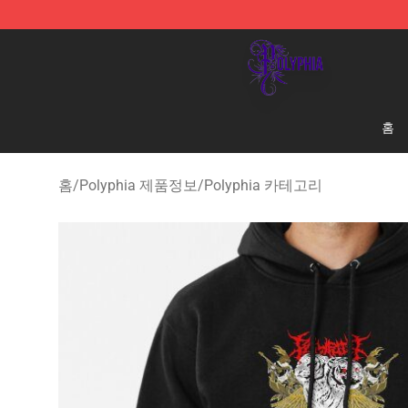
Polyphia Shop - Official Polyphia Merchandise Store
홈
홈
/
Polyphia 제품정보
/
Polyphia 카테고리