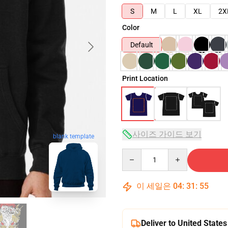
S
M
L
XL
2X
Color
Default
Print Location
사이즈 가이드 보기
blank template
Quantity
이 세일은
04
:
31
:
54
Deliver to United States