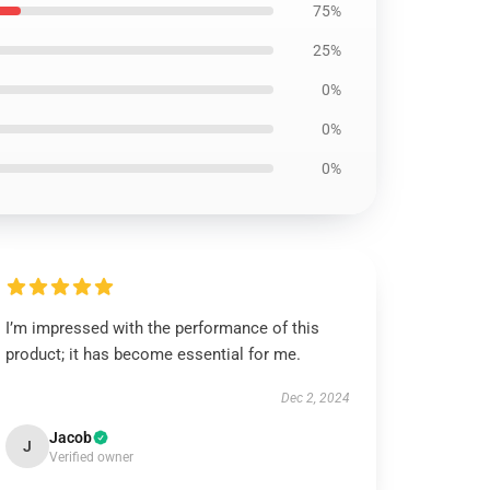
75%
25%
0%
0%
0%
I’m impressed with the performance of this
product; it has become essential for me.
Dec 2, 2024
Jacob
J
Verified owner