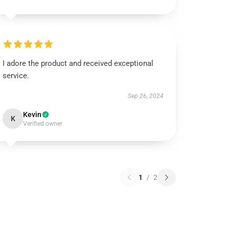
I adore the product and received exceptional
service.
Sep 26, 2024
Kevin
K
Verified owner
1
/
2