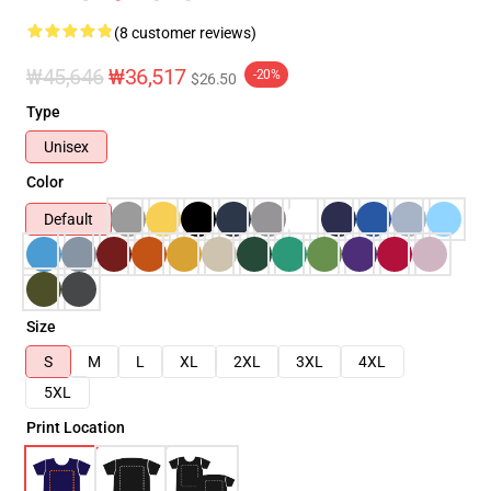
(8 customer reviews)
₩45,646
₩36,517
-20%
$26.50
Type
Unisex
Color
Default
Size
S
M
L
XL
2XL
3XL
4XL
5XL
Print Location