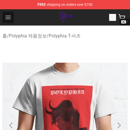
FREE
shipping on orders over $100
Polyphia Shop - Official Polyphia Merchandise Store
Open menu
홈
/
Polyphia 제품정보
/
Polyphia T-셔츠