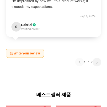
I’m impressed by how well this product works; it
exceeds my expectations.
Sep 6, 2024
Gabriel
G
Verified owner
Write your review
1
/
2
베스트셀러 제품