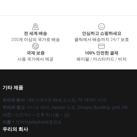
Footer
전 세계 배송
안심하고 쇼핑하세요
200개 이상의 국가로 배송
클릭에서 배송까지 24/7 보호
국제 보증
100% 안전한 결제
사용 국가에서 제공
페이팔 / 마스터카드 / 비자
기타 제품
우리의 본사
: 198 산재구토 Blvd, 오스틴, TX 78701, 미국
우리의 창고
: 아니오 33의 Jianyun 도로, Zhoupu, Baoding, 상해, CN
시간 :
: 오전 9시 ~ 오후 5시 (월 ~ 금)
이름 *
: 연락처polyphia채용정보
우리의 회사