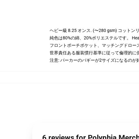
ヘビー級 8.25 オンス. (〜280 gsm) コッ
純色は80%の綿、20%ポリエステルです。 Hea
フロントポーチポケット、マッチングドロー
世界責任ある服装慣行基準に従って倫理的に
注意: パーカーのバギーが2サイズになるのが
6 reviews for Polyphia Merc