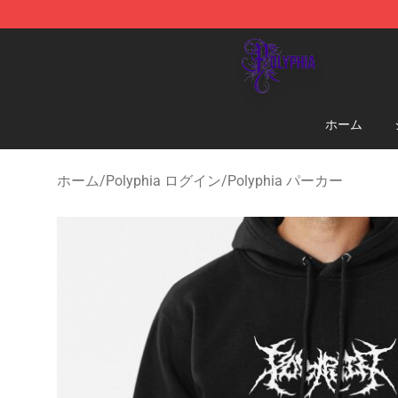
Polyphia Shop - Official Polyphia Merchandise Store
ホーム
ホーム
/
Polyphia ログイン
/
Polyphia パーカー