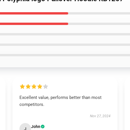
Excellent value, performs better than most
competitors.
Nov 27, 2024
John
J