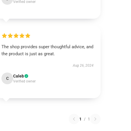
Verified owner
The shop provides super thoughtful advice, and
the product is just as great.
Aug 26, 2024
Caleb
C
Verified owner
1
/
1