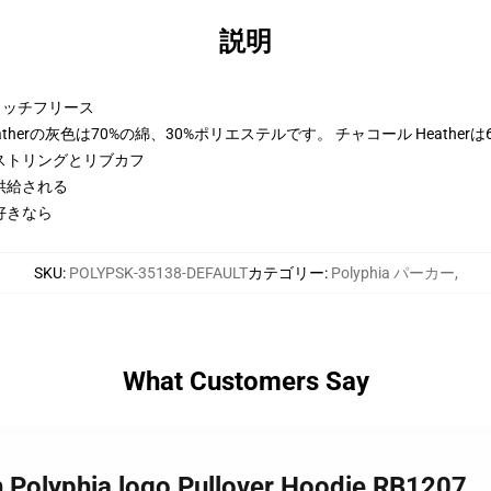
説明
トンリッチフリース
therの灰色は70%の綿、30%ポリエステルです。 チャコール Heather
ストリングとリブカフ
供給される
好きなら
SKU
:
POLYPSK-35138-DEFAULT
カテゴリー
:
Polyphia パーカー
,
What Customers Say
h Polyphia logo Pullover Hoodie RB1207