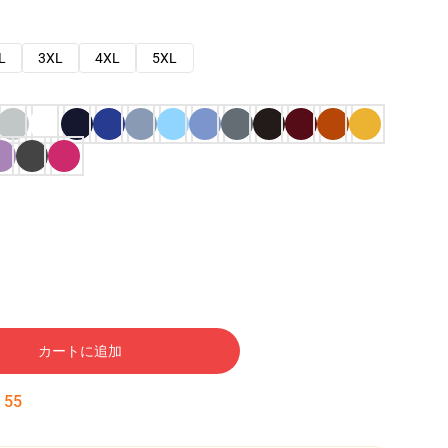
L
3XL
4XL
5XL
カートに追加
:
54