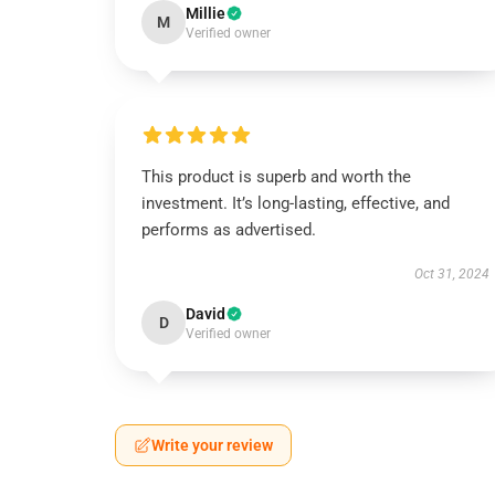
Millie
M
Verified owner
This product is superb and worth the
investment. It’s long-lasting, effective, and
performs as advertised.
Oct 31, 2024
David
D
Verified owner
Write your review