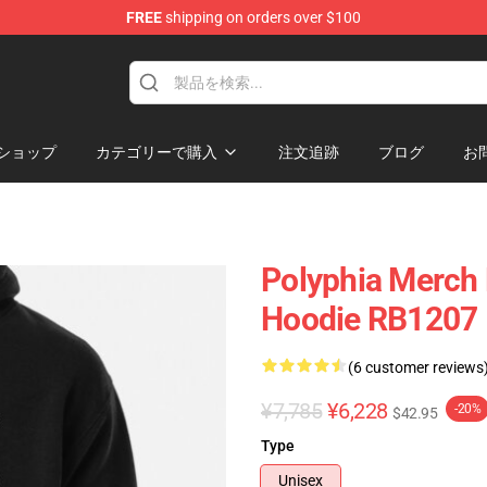
FREE
shipping on orders over $100
ショップ
カテゴリーで購入
注文追跡
ブログ
お
Polyphia Merch 
Hoodie RB1207
(6 customer reviews
¥7,785
¥6,228
-20%
$42.95
Type
Unisex