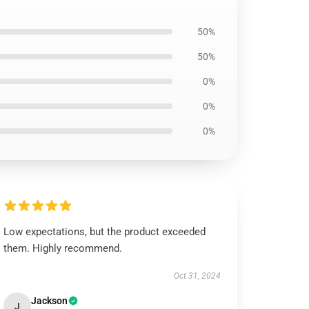
50%
50%
0%
0%
0%
Low expectations, but the product exceeded
them. Highly recommend.
Oct 31, 2024
Jackson
J