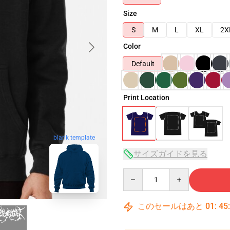
Size
S
M
L
XL
2X
Color
Default
Print Location
blank template
サイズガイドを見る
Quantity
このセールはあと
01
:
45