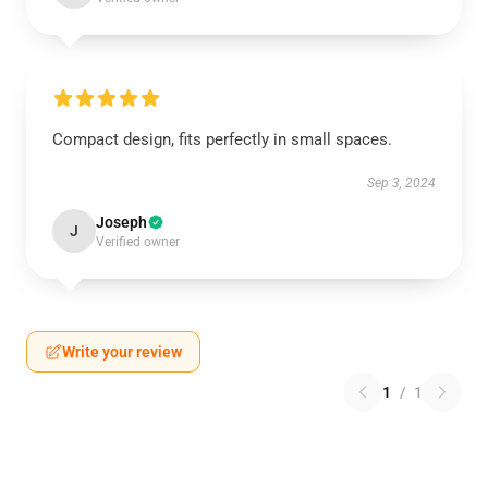
Compact design, fits perfectly in small spaces.
Sep 3, 2024
Joseph
J
Verified owner
Write your review
1
/
1