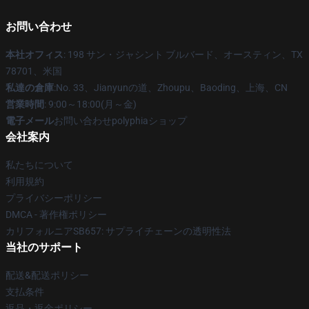
お問い合わせ
本社オフィス
: 198 サン・ジャシント ブルバード、オースティン、TX
78701、米国
私達の倉庫
:No. 33、Jianyunの道、Zhoupu、Baoding、上海、CN
営業時間
: 9:00～18:00(月～金)
電子メール
お問い合わせpolyphiaショップ
会社案内
私たちについて
利用規約
プライバシーポリシー
DMCA - 著作権ポリシー
カリフォルニアSB657: サプライチェーンの透明性法
当社のサポート
配送&配送ポリシー
支払条件
返品・返金ポリシー