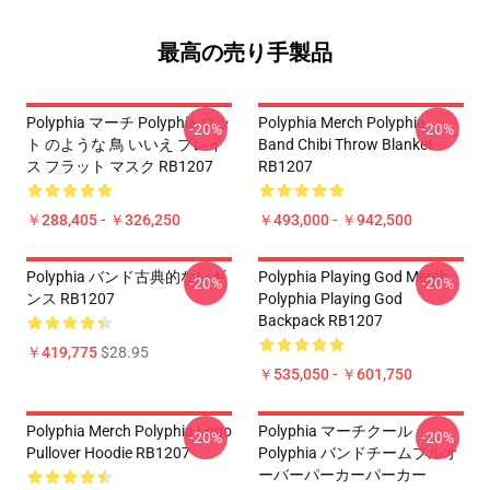
最高の売り手製品
Polyphia マーチ Polyphia ロッ
Polyphia Merch Polyphia
-20%
-20%
ト のような 鳥 いいえ プレイ
Band Chibi Throw Blanket
ス フラット マスク RB1207
RB1207
￥288,405 - ￥326,250
￥493,000 - ￥942,500
Polyphia バンド古典的なレギ
Polyphia Playing God Merch
-20%
-20%
ンス RB1207
Polyphia Playing God
Backpack RB1207
￥419,775
$28.95
￥535,050 - ￥601,750
Polyphia Merch Polyphia Logo
Polyphia マーチクール
-20%
-20%
Pullover Hoodie RB1207
Polyphia バンドチームプルオ
ーバーパーカーパーカー