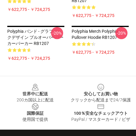
RB1207
￥622,775 - ￥724,275
￥622,775 - ￥724,275
Polyphia バンド - グラフィッ
Polyphia Merch Polyphia
-20%
-20%
クデザイン プルオーバーパー
Pullover Hoodie RB1207
カーパーカー RB1207
￥622,775 - ￥724,275
￥622,775 - ￥724,275
Footer
世界中に配送
安心してお買い物
200カ国以上に配送
クリックから配送まで24/7保護
国際保証
100％安全なチェックアウト
使用国で提供
PayPal / マスターカード / ビザ