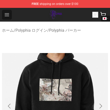
FREE
shipping on orders over $100
Polyphia Shop - Official Polyphia Merchandise Store
Open menu
ホーム
/
Polyphia ログイン
/
Polyphia パーカー