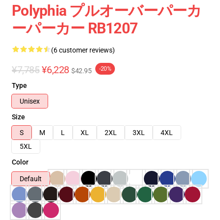
Polyphia プルオーバーパーカ
ーパーカー RB1207
(6 customer reviews)
¥7,785
¥6,228
-20%
$42.95
Type
Unisex
Size
S
M
L
XL
2XL
3XL
4XL
5XL
Color
Default