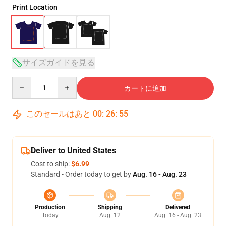
Print Location
サイズガイドを見る
Quantity
カートに追加
このセールはあと
00
:
26
:
54
Deliver to United States
Cost to ship:
$6.99
Standard - Order today to get by
Aug. 16 - Aug. 23
Production
Shipping
Delivered
Today
Aug. 12
Aug. 16 - Aug. 23