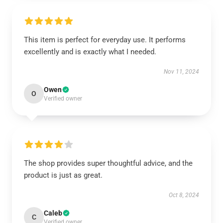
This item is perfect for everyday use. It performs
excellently and is exactly what I needed.
Nov 11, 2024
Owen
O
Verified owner
The shop provides super thoughtful advice, and the
product is just as great.
Oct 8, 2024
Caleb
C
Verified owner