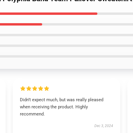
Didn’t expect much, but was really pleased
when receiving the product. Highly
recommend.
Dec 3, 2024