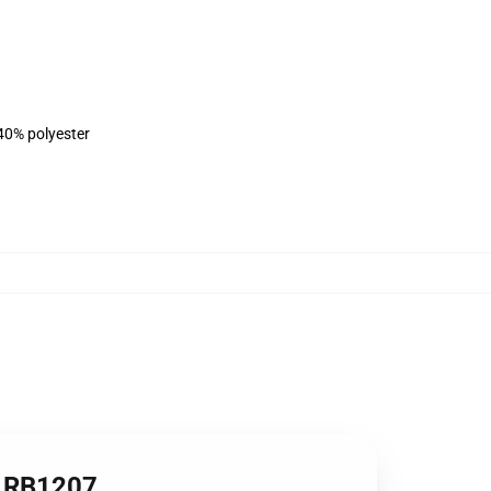
 40% polyester
t RB1207