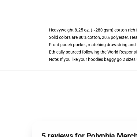
Heavyweight 8.25 oz. (~280 gsm) cotton-rich 
Solid colors are 80% cotton, 20% polyester. He
Front pouch pocket, matching drawstring and r
Ethically sourced following the World Respons
Note: If you like your hoodies baggy go 2 sizes
5 reviews for Polyphia Merc