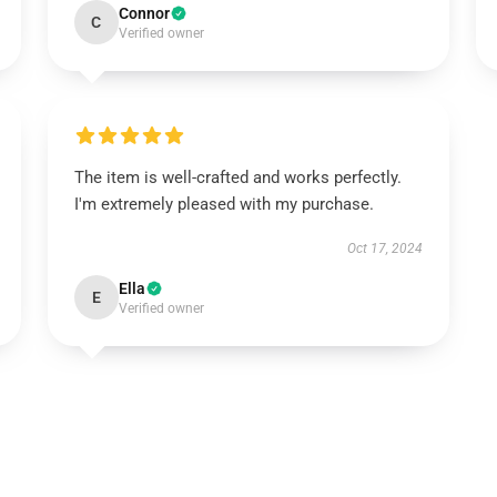
Connor
C
Verified owner
The item is well-crafted and works perfectly.
I'm extremely pleased with my purchase.
Oct 17, 2024
Ella
E
Verified owner