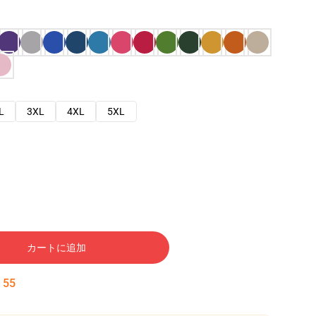
L
3XL
4XL
5XL
カートに追加
:
54