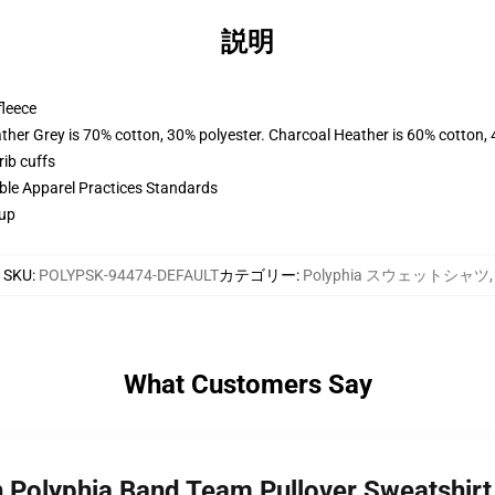
説明
fleece
ather Grey is 70% cotton, 30% polyester. Charcoal Heather is 60% cotton,
ib cuffs
ible Apparel Practices Standards
 up
SKU
:
POLYPSK-94474-DEFAULT
カテゴリー
:
Polyphia スウェットシャツ
,
What Customers Say
h Polyphia Band Team Pullover Sweatshir