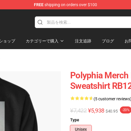
FREE
shipping on orders over $100
ショップ
カテゴリーで購入
注文追跡
ブログ
お
ツ
Polyphia Merch 
Sweatshirt RB1
(5 customer reviews
¥7,422
¥5,938
-20%
$40.95
Type
Unisex