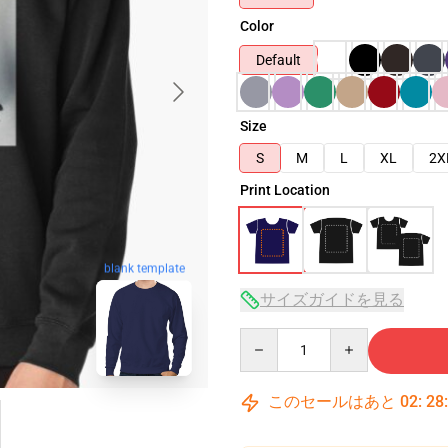
Color
Default
Size
S
M
L
XL
2X
Print Location
blank template
サイズガイドを見る
Quantity
このセールはあと
02
:
28