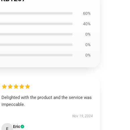
60%
40%
0%
0%
0%
Delighted with the product and the service was
impeccable.
Nov 19, 2024
Eric
E