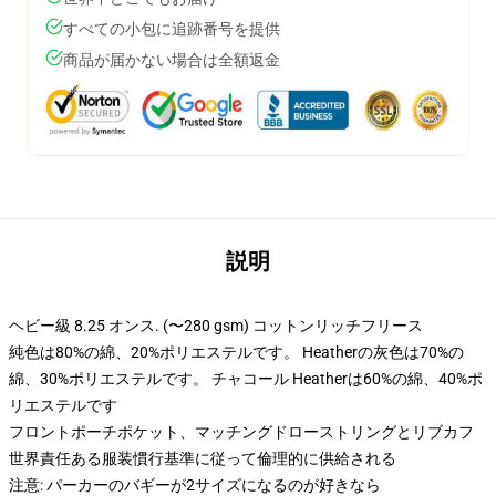
すべての小包に追跡番号を提供
商品が届かない場合は全額返金
説明
ヘビー級 8.25 オンス. (〜280 gsm) コットンリッチフリース
純色は80%の綿、20%ポリエステルです。 Heatherの灰色は70%の
綿、30%ポリエステルです。 チャコール Heatherは60%の綿、40%ポ
リエステルです
フロントポーチポケット、マッチングドローストリングとリブカフ
世界責任ある服装慣行基準に従って倫理的に供給される
注意: パーカーのバギーが2サイズになるのが好きなら