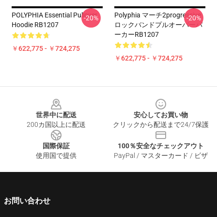
POLYPHIA Essential Pullover
Polyphia マーチ2progressive
-20%
-20%
Hoodie RB1207
ロックバンドプルオーバーパ
ーカーRB1207
￥622,775 - ￥724,275
￥622,775 - ￥724,275
Footer
世界中に配送
安心してお買い物
200カ国以上に配送
クリックから配送まで24/7保護
国際保証
100％安全なチェックアウト
使用国で提供
PayPal / マスターカード / ビザ
お問い合わせ