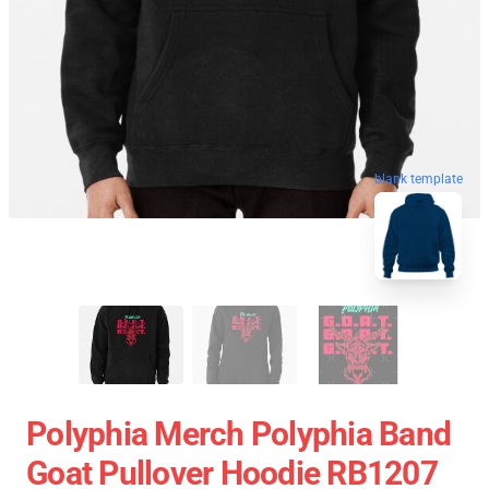
blank template
Polyphia Merch Polyphia Band
Goat Pullover Hoodie RB1207