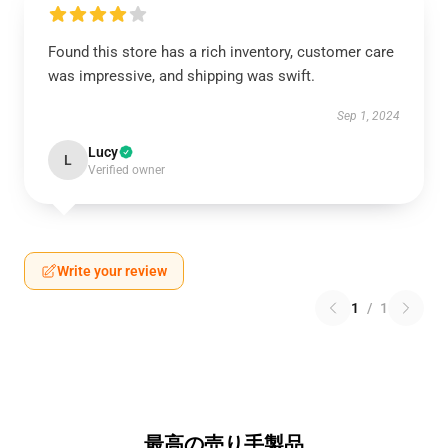
Found this store has a rich inventory, customer care
was impressive, and shipping was swift.
Sep 1, 2024
Lucy
L
Verified owner
Write your review
1
/
1
最高の売り手製品