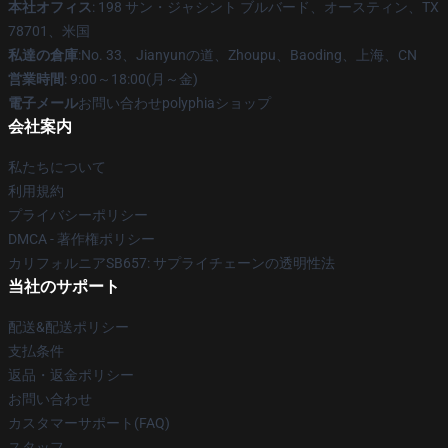
本社オフィス
: 198 サン・ジャシント ブルバード、オースティン、TX
78701、米国
私達の倉庫
:No. 33、Jianyunの道、Zhoupu、Baoding、上海、CN
営業時間
: 9:00～18:00(月～金)
電子メール
お問い合わせpolyphiaショップ
会社案内
私たちについて
利用規約
プライバシーポリシー
DMCA - 著作権ポリシー
カリフォルニアSB657: サプライチェーンの透明性法
当社のサポート
配送&配送ポリシー
支払条件
返品・返金ポリシー
お問い合わせ
カスタマーサポート(FAQ)
スタッフ