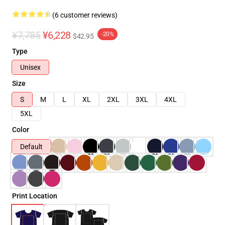
(6 customer reviews)
¥7,785
¥6,228
-20%
$42.95
Type
Unisex
Size
S
M
L
XL
2XL
3XL
4XL
5XL
Color
Default
Print Location