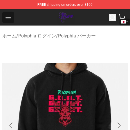
FREE
shipping on orders over $100
Polyphia Shop - Official Polyphia Merchandise Store
Open menu
ホーム
/
Polyphia ログイン
/
Polyphia パーカー