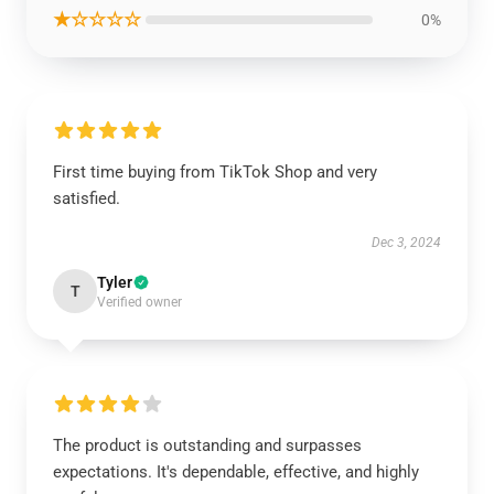
★☆☆☆☆
0%
First time buying from TikTok Shop and very
satisfied.
Dec 3, 2024
Tyler
T
Verified owner
The product is outstanding and surpasses
expectations. It's dependable, effective, and highly