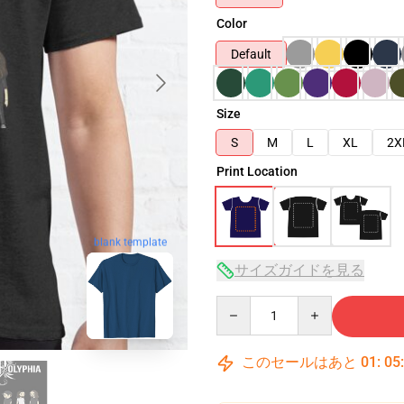
Color
Default
Size
S
M
L
XL
2X
Print Location
blank template
サイズガイドを見る
Quantity
このセールはあと
01
:
05