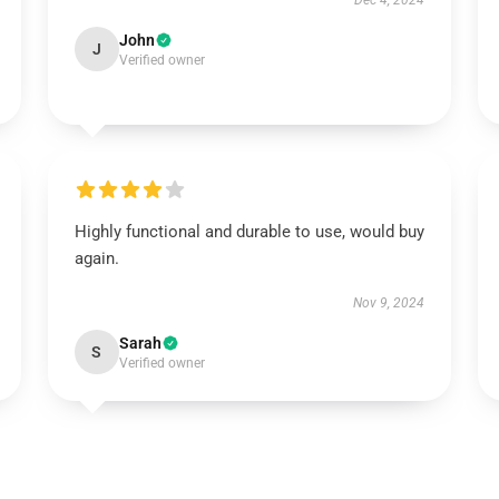
Dec 4, 2024
John
J
Verified owner
Highly functional and durable to use, would buy
again.
Nov 9, 2024
Sarah
S
Verified owner