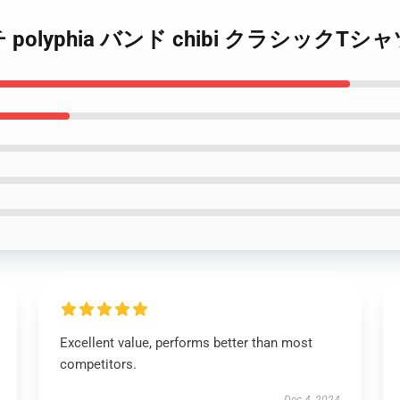
 マーチ polyphia バンド chibi クラシックTシ
Excellent value, performs better than most
competitors.