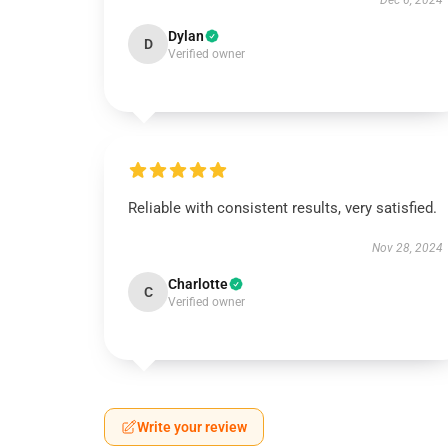
Dec 6, 2024
Dylan
D
Verified owner
Reliable with consistent results, very satisfied.
Nov 28, 2024
Charlotte
C
Verified owner
Write your review