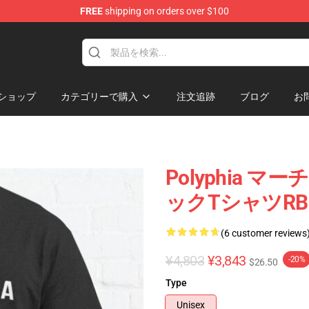
FREE
shipping on orders over $100
ショップ
カテゴリーで購入
注文追跡
ブログ
お
Polyphia マーチ
ックTシャツRB1
(6 customer reviews
¥4,803
¥3,843
-20%
$26.50
Type
Unisex