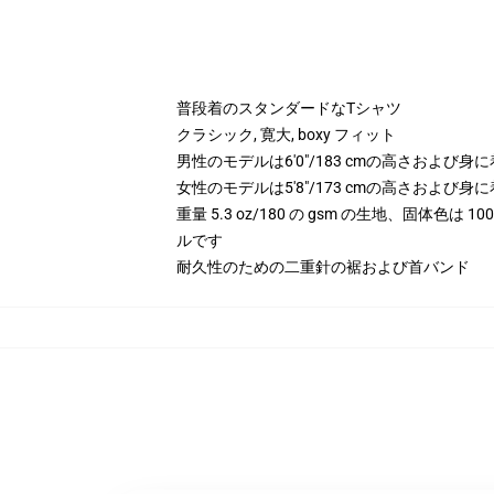
普段着のスタンダードなTシャツ
クラシック, 寛大, boxy フィット
男性のモデルは6'0"/183 cmの高さおよび
女性のモデルは5'8"/173 cmの高さおよび
重量 5.3 oz/180 の gsm の生地、固体色は
ルです
耐久性のための二重針の裾および首バンド