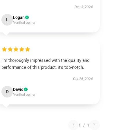
Dec 3, 2024
Logan
L
Verified owner
I’m thoroughly impressed with the quality and
performance of this product; it’s top-notch.
Oct 26, 2024
David
D
Verified owner
1
/
1