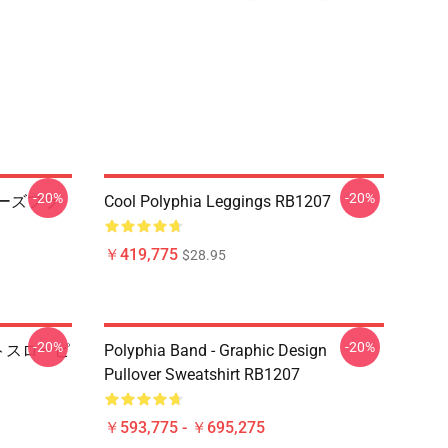
-20%
-20%
a ローズフラ
Cool Polyphia Leggings RB1207
￥419,775
$28.95
-20%
-20%
ートスローピ
Polyphia Band - Graphic Design
Pullover Sweatshirt RB1207
￥593,775 - ￥695,275