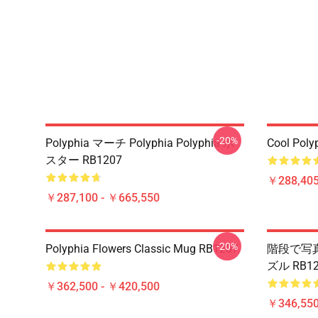
-20%
Polyphia マーチ Polyphia Polyphia ポ
Cool Poly
スター RB1207
￥288,405
￥287,100 - ￥665,550
-20%
Polyphia Flowers Classic Mug RB1207
階段で写真撮
ズル RB12
￥362,500 - ￥420,500
￥346,550