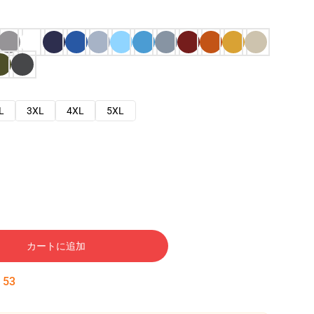
L
3XL
4XL
5XL
カートに追加
:
52