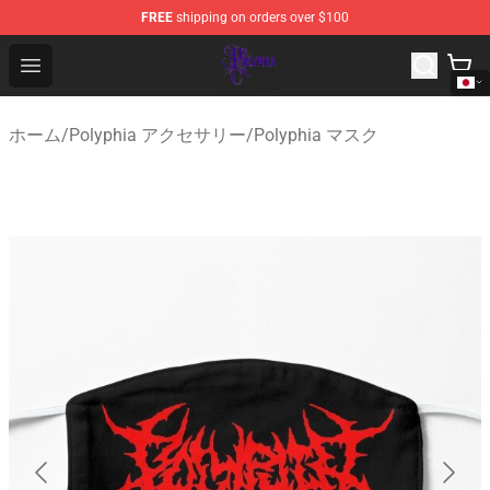
FREE
shipping on orders over $100
Polyphia Shop - Official Polyphia Merchandise Store
Open menu
ホーム
/
Polyphia アクセサリー
/
Polyphia マスク