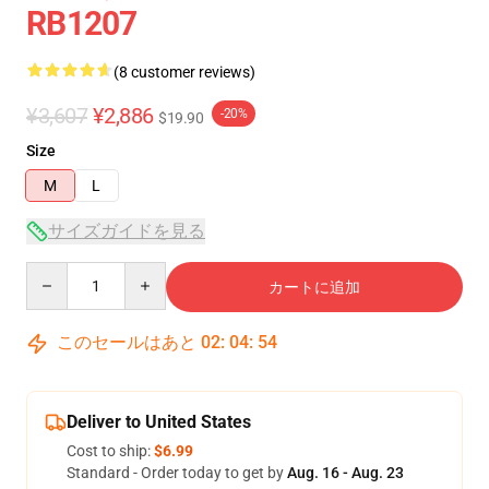
RB1207
(8 customer reviews)
¥3,607
¥2,886
-20%
$19.90
Size
M
L
サイズガイドを見る
Quantity
カートに追加
このセールはあと
02
:
04
:
53
Deliver to United States
Cost to ship:
$6.99
Standard - Order today to get by
Aug. 16 - Aug. 23