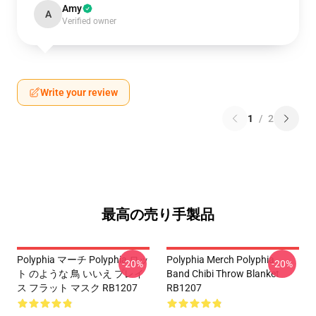
Amy
A
Verified owner
Write your review
1
/
2
最高の売り手製品
Polyphia マーチ Polyphia ロッ
Polyphia Merch Polyphia
-20%
-20%
ト のような 鳥 いいえ プレイ
Band Chibi Throw Blanket
ス フラット マスク RB1207
RB1207