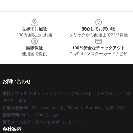
Footer
世界中に配送
安心してお買い物
200カ国以上に配送
クリックから配送まで24/7保護
国際保証
100％安全なチェックアウト
使用国で提供
PayPal / マスターカード / ビザ
お問い合わせ
本社オフィス
: 198 サン・ジャシント ブルバード、オースティン、TX
78701、米国
私達の倉庫
:No. 33、Jianyunの道、Zhoupu、Baoding、上海、CN
営業時間
: 9:00～18:00(月～金)
電子メール
お問い合わせpolyphiaショップ
会社案内