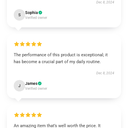
Dec 8, 2024
Sophia
S
Verified owner
The performance of this product is exceptional; it
has become a crucial part of my daily routine.
Dec 8, 2024
James
J
Verified owner
An amazing item that’s well worth the price. It