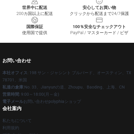
世界中に配送
安心してお買い物
200カ国以上に配送
クリックから配送まで24/7保護
国際保証
100％安全なチェックアウト
使用国で提供
PayPal / マスターカード / ビザ
お問い合わせ
本社オフィス
: 198 サン・ジャシント ブルバード、オースティン、TX
78701、米国
私達の倉庫
:No. 33、Jianyunの道、Zhoupu、Baoding、上海、CN
営業時間
: 9:00～18:00(月～金)
電子メール
お問い合わせpolyphiaショップ
会社案内
私たちについて
利用規約