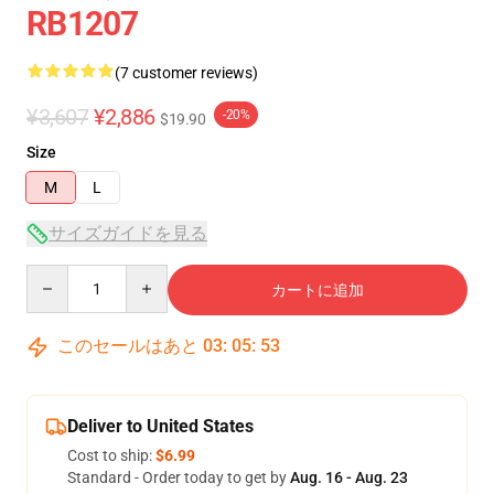
RB1207
(7 customer reviews)
¥3,607
¥2,886
-20%
$19.90
Size
M
L
サイズガイドを見る
Quantity
カートに追加
このセールはあと
03
:
05
:
53
Deliver to United States
Cost to ship:
$6.99
Standard - Order today to get by
Aug. 16 - Aug. 23