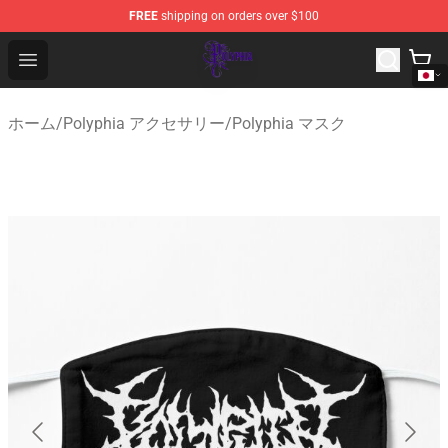
FREE
shipping on orders over $100
Polyphia Shop - Official Polyphia Merchandise Store
Open menu
ホーム
/
Polyphia アクセサリー
/
Polyphia マスク