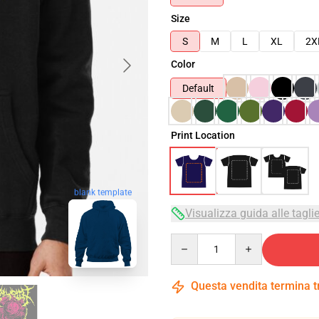
Size
S
M
L
XL
2X
Color
Default
Print Location
blank template
Visualizza guida alle tagli
Quantity
Questa vendita termina 