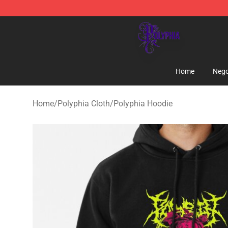
Polyphia Shop - Official Polyphia Merchandise Store
Home
Nego
Home
/
Polyphia Cloth
/
Polyphia Hoodie