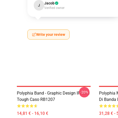
Jacob
J
Verified owner
Write your review
-20%
Polyphia Band - Graphic Design IPhone
Polyphia 
Tough Caso RB1207
Di Banda 
14,81 € - 16,10 €
31,28 € - 