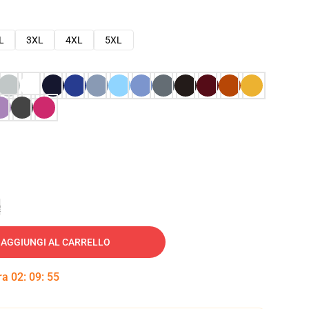
L
3XL
4XL
5XL
e
AGGIUNGI AL CARRELLO
tra
02
:
09
:
53