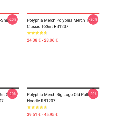
-20%
-20%
-Shirt
Polyphia Merch Polyphia Merch Tees
Classic T-Shirt RB1207
24,38 € - 28,06 €
-20%
-20%
Get Out
Polyphia Merch Big Logo Old Pullover
07
Hoodie RB1207
39,51 € - 45,95 €