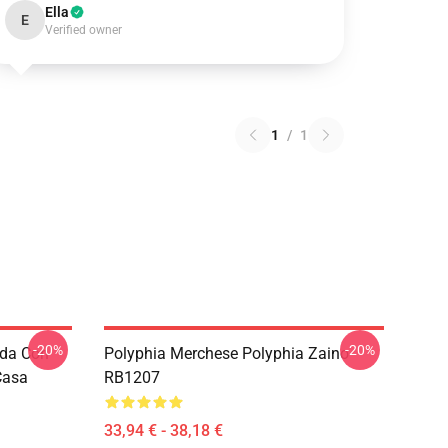
Ella
E
Verified owner
1
/
1
-20%
-20%
nda Con
Polyphia Merchese Polyphia Zaino
Casa
RB1207
33,94 € - 38,18 €