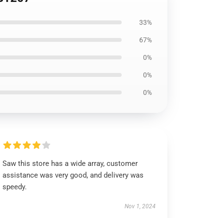
33%
67%
0%
0%
0%
Saw this store has a wide array, customer
assistance was very good, and delivery was
speedy.
Nov 1, 2024