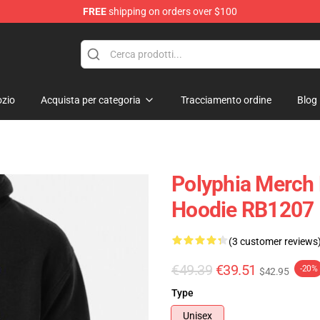
FREE
shipping on orders over $100
zio
Acquista per categoria
Tracciamento ordine
Blog
Polyphia Merch 
Hoodie RB1207
(3 customer reviews
€49.39
€39.51
-20%
$42.95
Type
Unisex