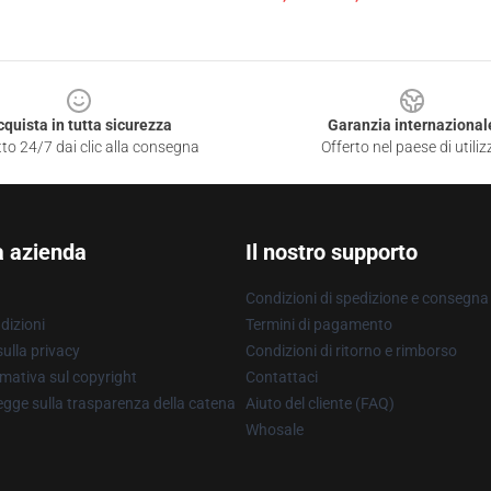
cquista in tutta sicurezza
Garanzia internazional
to 24/7 dai clic alla consegna
Offerto nel paese di utiliz
a azienda
Il nostro supporto
Condizioni di spedizione e consegna
dizioni
Termini di pagamento
ulla privacy
Condizioni di ritorno e rimborso
mativa sul copyright
Contattaci
gge sulla trasparenza della catena
Aiuto del cliente (FAQ)
Whosale