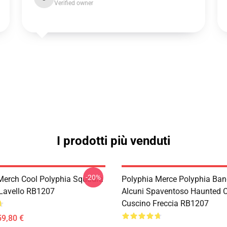
Verified owner
I prodotti più venduti
-20%
Merch Cool Polyphia Squadra
Polyphia Merce Polyphia Ba
Lavello RB1207
Alcuni Spaventoso Haunted 
Cuscino Freccia RB1207
59,80 €