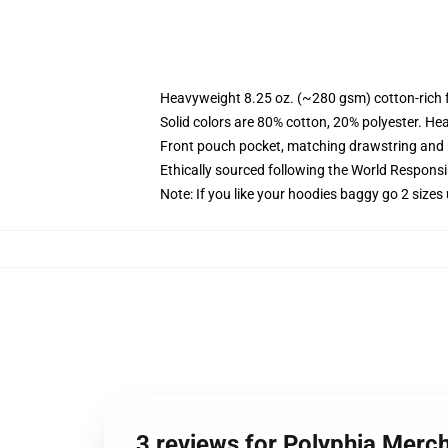
Heavyweight 8.25 oz. (~280 gsm) cotton-rich 
Solid colors are 80% cotton, 20% polyester. He
Front pouch pocket, matching drawstring and r
Ethically sourced following the World Respons
Note: If you like your hoodies baggy go 2 sizes
3 reviews for Polyphia Merc