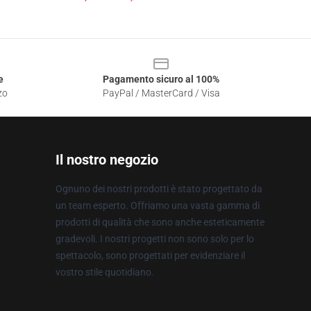
e
Pagamento sicuro al 100%
zo
PayPal / MasterCard / Visa
Il nostro negozio
Ognuno dei nostri prodotti è stato progettato da
un team esperto. Offriamo una vasta gamma di
prodotti di qualità che sono anche esteticamente
gradevoli. I nostri progetti non sono solo per lo
spettacolo, sono progettati per evidenziare il
vostro stile quotidiano.