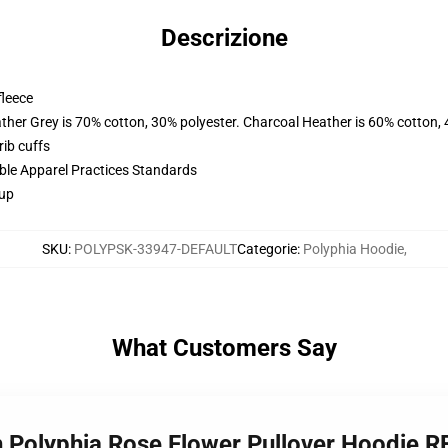
Descrizione
fleece
ather Grey is 70% cotton, 30% polyester. Charcoal Heather is 60% cotton,
ib cuffs
ible Apparel Practices Standards
 up
SKU
:
POLYPSK-33947-DEFAULT
Categorie
:
Polyphia Hoodie
,
What Customers Say
h Polyphia Rose Flower Pullover Hoodie 