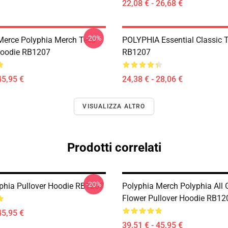
22,08 € - 26,68 €
-20%
Merce Polyphia Merch Tees
POLYPHIA Essential Classic T
Hoodie RB1207
RB1207
45,95 €
24,38 € - 28,06 €
VISUALIZZA ALTRO
Prodotti correlati
-20%
yphia Pullover Hoodie RB1207
Polyphia Merch Polyphia All 
Flower Pullover Hoodie RB12
45,95 €
39,51 € - 45,95 €