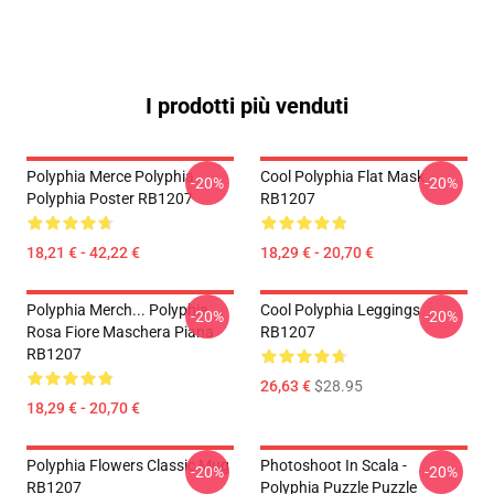
I prodotti più venduti
Polyphia Merce Polyphia
Cool Polyphia Flat Mask
-20%
-20%
Polyphia Poster RB1207
RB1207
18,21 € - 42,22 €
18,29 € - 20,70 €
Polyphia Merch... Polyphia
Cool Polyphia Leggings
-20%
-20%
Rosa Fiore Maschera Piana
RB1207
RB1207
26,63 €
$28.95
18,29 € - 20,70 €
Polyphia Flowers Classic Mug
Photoshoot In Scala -
-20%
-20%
RB1207
Polyphia Puzzle Puzzle