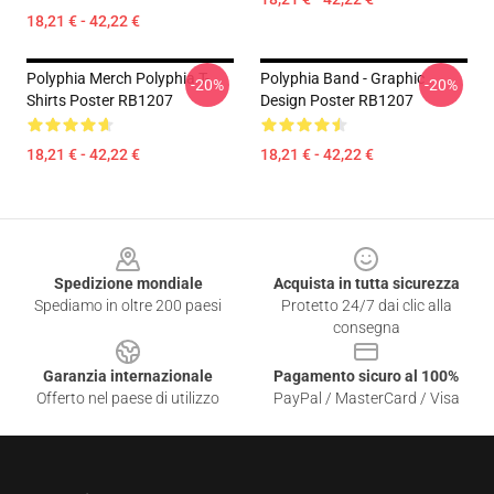
18,21 € - 42,22 €
Polyphia Merch Polyphia T-
Polyphia Band - Graphic
-20%
-20%
Shirts Poster RB1207
Design Poster RB1207
18,21 € - 42,22 €
18,21 € - 42,22 €
Footer
Spedizione mondiale
Acquista in tutta sicurezza
Spediamo in oltre 200 paesi
Protetto 24/7 dai clic alla
consegna
Garanzia internazionale
Pagamento sicuro al 100%
Offerto nel paese di utilizzo
PayPal / MasterCard / Visa