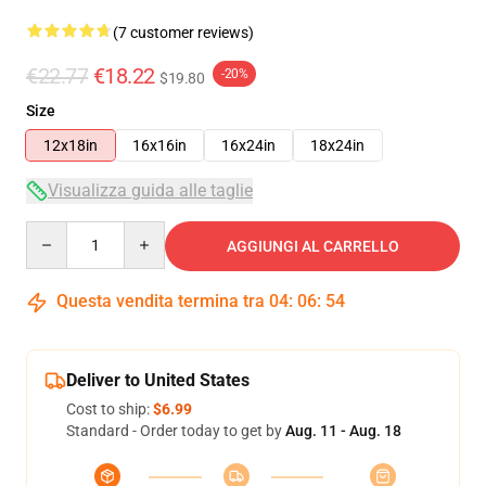
(7 customer reviews)
€22.77
€18.22
-20%
$19.80
Size
12x18in
16x16in
16x24in
18x24in
Visualizza guida alle taglie
Quantity
AGGIUNGI AL CARRELLO
Questa vendita termina tra
04
:
06
:
54
Deliver to United States
Cost to ship:
$6.99
Standard - Order today to get by
Aug. 11 - Aug. 18