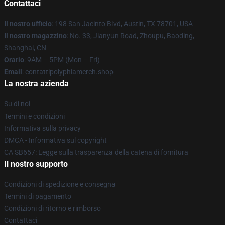
Contattaci
Il nostro ufficio
: 198 San Jacinto Blvd, Austin, TX 78701, USA
Il nostro magazzino
: No. 33, Jianyun Road, Zhoupu, Baoding,
Shanghai, CN
Orario
: 9AM – 5PM (Mon – Fri)
Email
: contattipolyphiamerch.shop
La nostra azienda
Su di noi
Termini e condizioni
Informativa sulla privacy
DMCA - Informativa sul copyright
CA SB657: Legge sulla trasparenza della catena di fornitura
Il nostro supporto
Condizioni di spedizione e consegna
Termini di pagamento
Condizioni di ritorno e rimborso
Contattaci