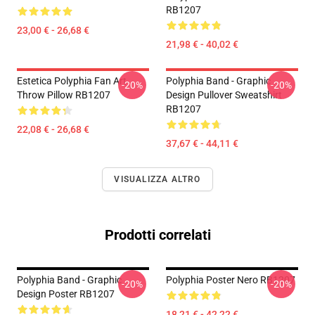
RB1207
23,00 € - 26,68 €
21,98 € - 40,02 €
Estetica Polyphia Fan Art
Polyphia Band - Graphic
-20%
-20%
Throw Pillow RB1207
Design Pullover Sweatshirt
RB1207
22,08 € - 26,68 €
37,67 € - 44,11 €
VISUALIZZA ALTRO
Prodotti correlati
Polyphia Band - Graphic
Polyphia Poster Nero RB1207
-20%
-20%
Design Poster RB1207
18,21 € - 42,22 €