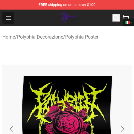
FREE
shipping on orders over $100
Polyphia Shop - Official Polyphia Merchandise Store
Open menu
Home
/
Polyphia Decorazione
/
Polyphia Poster