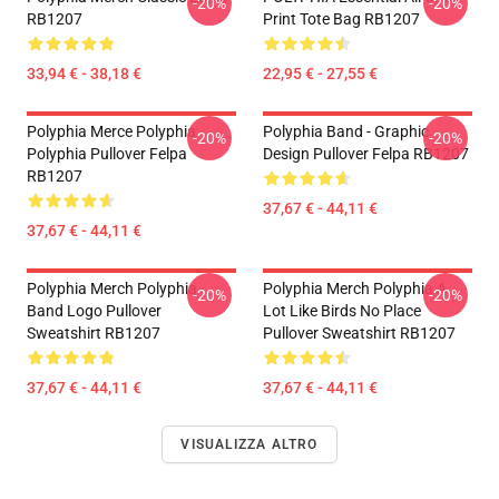
-20%
-20%
RB1207
Print Tote Bag RB1207
33,94 € - 38,18 €
22,95 € - 27,55 €
Polyphia Merce Polyphia
Polyphia Band - Graphic
-20%
-20%
Polyphia Pullover Felpa
Design Pullover Felpa RB1207
RB1207
37,67 € - 44,11 €
37,67 € - 44,11 €
Polyphia Merch Polyphia
Polyphia Merch Polyphia A
-20%
-20%
Band Logo Pullover
Lot Like Birds No Place
Sweatshirt RB1207
Pullover Sweatshirt RB1207
37,67 € - 44,11 €
37,67 € - 44,11 €
VISUALIZZA ALTRO