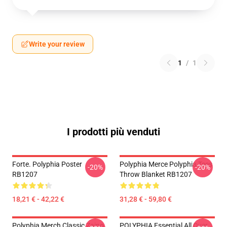
Write your review
1
/
1
I prodotti più venduti
Forte. Polyphia Poster
Polyphia Merce Polyphia Tees
-20%
-20%
RB1207
Throw Blanket RB1207
18,21 € - 42,22 €
31,28 € - 59,80 €
Polyphia Merch Classic Zaino
POLYPHIA Essential All Over