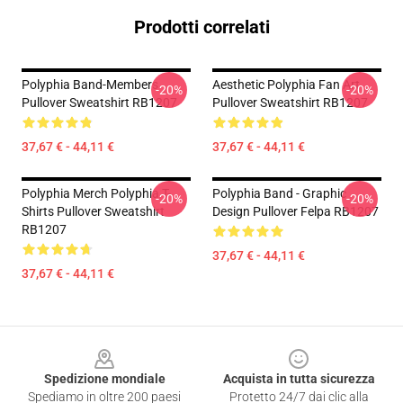
Prodotti correlati
Polyphia Band-Members
Aesthetic Polyphia Fan Art
-20%
-20%
Pullover Sweatshirt RB1207
Pullover Sweatshirt RB1207
37,67 € - 44,11 €
37,67 € - 44,11 €
Polyphia Merch Polyphia T-
Polyphia Band - Graphic
-20%
-20%
Shirts Pullover Sweatshirt
Design Pullover Felpa RB1207
RB1207
37,67 € - 44,11 €
37,67 € - 44,11 €
Footer
Spedizione mondiale
Acquista in tutta sicurezza
Spediamo in oltre 200 paesi
Protetto 24/7 dai clic alla