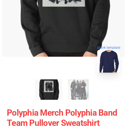
blank template
Polyphia Merch Polyphia Band
Team Pullover Sweatshirt