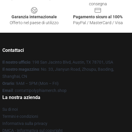
consegna
Garanzia internazionale
Pagamento sicuro al 100%
Offerto nel paese di utilizzo
PayPal / MasterCard / Visa
Contattaci
Il nostro ufficio
: 198 San Jacinto Blvd, Austin, TX 78701, USA
Il nostro magazzino
: No. 33, Jianyun Road, Zhoupu, Baoding,
Shanghai, CN
Orario
: 9AM – 5PM (Mon – Fri)
Email
: contattipolyphiamerch.shop
La nostra azienda
Su di noi
Termini e condizioni
Informativa sulla privacy
DMCA - Informativa sul copyright