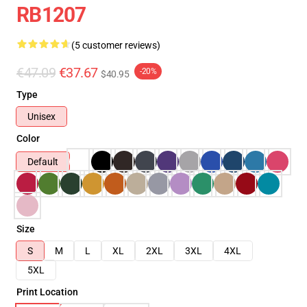
RB1207
(5 customer reviews)
€47.09
€37.67
-20%
$40.95
Type
Unisex
Color
Default
Size
S
M
L
XL
2XL
3XL
4XL
5XL
Print Location