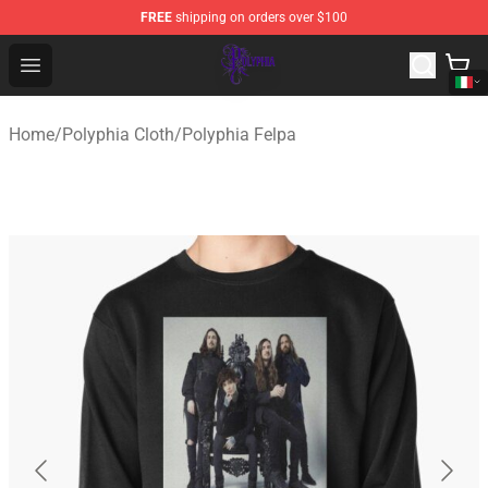
FREE
shipping on orders over $100
Polyphia Shop - Official Polyphia Merchandise Store
Open menu
Home
/
Polyphia Cloth
/
Polyphia Felpa